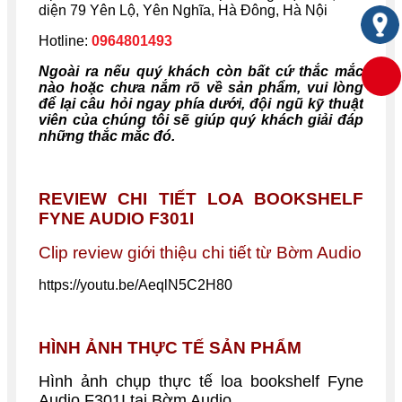
diện 79 Yên Lộ, Yên Nghĩa, Hà Đông, Hà Nội
Hotline:
0964801493
Ngoài ra nếu quý khách còn bất cứ thắc mắc
nào hoặc chưa nắm rõ về sản phẩm, vui lòng
để lại câu hỏi ngay phía dưới, đội ngũ kỹ thuật
viên của chúng tôi sẽ giúp quý khách giải đáp
những thắc mắc đó.
REVIEW CHI TIẾT LOA BOOKSHELF
FYNE AUDIO F301I
Clip review giới thiệu chi tiết từ Bờm Audio
https://youtu.be/AeqlN5C2H80
HÌNH ẢNH THỰC TẾ SẢN PHẨM
Hình ảnh chụp thực tế
loa bookshelf
Fyne
Audio F301I
tại Bờm Audio