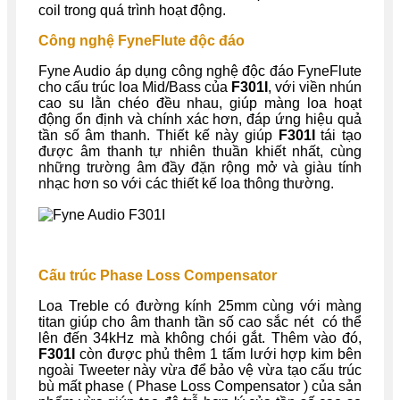
coil trong quá trình hoạt động.
Công nghệ FyneFlute độc đáo
Fyne Audio áp dụng công nghệ độc đáo FyneFlute
cho cấu trúc loa Mid/Bass của
F301I
, với viền nhún
cao su lằn chéo đều nhau, giúp màng loa hoạt
động ổn định và chính xác hơn, đáp ứng hiệu quả
tần số âm thanh. Thiết kế này giúp
F301I
tái tạo
được âm thanh tự nhiên thuần khiết nhất, cùng
những trường âm đầy đặn rộng mở và giàu tính
nhạc hơn so với các thiết kế loa thông thường.
Cấu trúc Phase Loss Compensator
Loa Treble có đường kính 25mm cùng với màng
titan giúp cho âm thanh tần số cao sắc nét có thể
lên đến 34kHz mà không chói gắt. Thêm vào đó,
F301I
còn được phủ thêm 1 tấm lưới hợp kim bên
ngoài Tweeter này vừa để bảo vệ vừa tạo cấu trúc
bù mất phase ( Phase Loss Compensator ) của sản