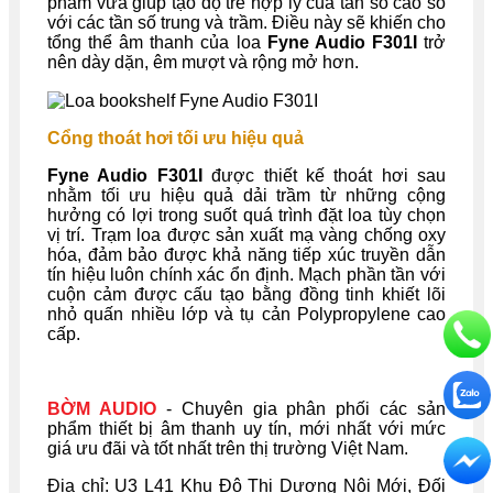
phẩm vừa giúp tạo độ trễ hợp lý của tần số cao so
với các tần số trung và trầm. Điều này sẽ khiến cho
tổng thể âm thanh của loa
Fyne Audio F301I
trở
nên dày dặn, êm mượt và rộng mở hơn.
Cổng thoát hơi tối ưu hiệu quả
Fyne Audio F301I
được thiết kế thoát hơi sau
nhằm tối ưu hiệu quả dải trầm từ những cộng
hưởng có lợi trong suốt quá trình đặt loa tùy chọn
vị trí. Trạm loa được sản xuất mạ vàng chống oxy
hóa, đảm bảo được khả năng tiếp xúc truyền dẫn
tín hiệu luôn chính xác ổn định. Mạch phần tần với
cuộn cảm được cấu tạo bằng đồng tinh khiết lõi
nhỏ quấn nhiều lớp và tụ cản Polypropylene cao
cấp.
BỜM AUDIO
- Chuyên gia phân phối các sản
phẩm thiết bị âm thanh uy tín, mới nhất với mức
giá ưu đãi và tốt nhất trên thị trường Việt Nam.
Địa chỉ: U
3 L41 Khu Đô Thị Dương Nội Mới, Đối