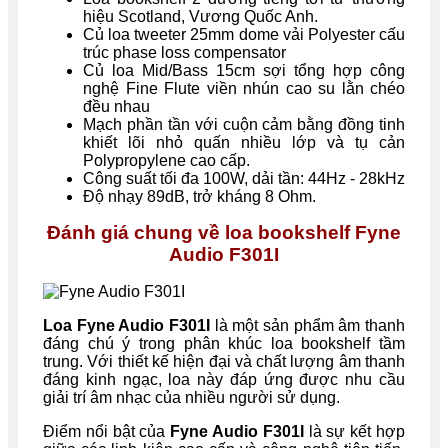
hiệu Scotland, Vương Quốc Anh.
Củ loa tweeter 25mm dome vải Polyester cấu
trúc phase loss compensator
Củ loa Mid/Bass 15cm sợi tổng hợp công
nghệ Fine Flute viền nhún cao su lằn chéo
đều nhau
Mạch phần tần với cuộn cảm bằng đồng tinh
khiết lõi nhỏ quấn nhiều lớp và tụ cản
Polypropylene cao cấp.
Công suất tối đa 100W, dải tần: 44Hz - 28kHz
Độ nhạy 89dB, trở kháng 8 Ohm.
Đánh giá chung về loa bookshelf Fyne
Audio F301I
Loa Fyne Audio F301I
là một sản phẩm âm thanh
đáng chú ý trong phân khúc loa bookshelf tầm
trung. Với thiết kế hiện đại và chất lượng âm thanh
đáng kinh ngạc, loa này đáp ứng được nhu cầu
giải trí âm nhạc của nhiều người sử dụng.
Điểm nổi bật của
Fyne Audio F301I
là sự kết hợp