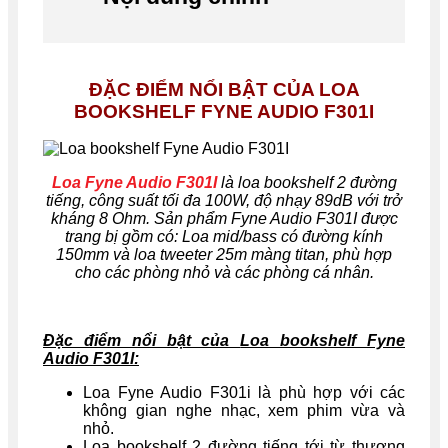
ĐẶC ĐIỂM NỔI BẬT CỦA LOA
BOOKSHELF FYNE AUDIO F301I
Loa Fyne Audio F301I
là loa bookshelf 2 đường
tiếng, công suất tối đa 100W, độ nhạy 89dB với trở
kháng 8 Ohm. Sản phẩm Fyne Audio F301I được
trang bị gồm có: Loa mid/bass có đường kính
150mm và loa tweeter 25m màng titan, phù hợp
cho các phòng nhỏ và các phòng cá nhân.
Đặc điểm nổi bật của
Loa bookshelf Fyne
Audio F301I
:
Loa Fyne Audio F301i là phù hợp với các
không gian nghe nhạc, xem phim vừa và
nhỏ.
Loa bookshelf 2 đường tiếng tới từ thương