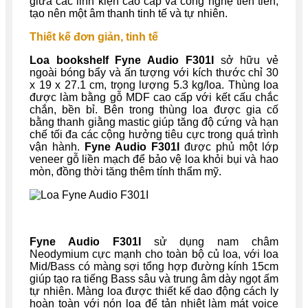
giữa các linh kiện cao cấp và công nghệ tiên tiến,
tạo nên một âm thanh tinh tế và tự nhiên.
Thiết kế đơn giản, tinh tế
Loa bookshelf Fyne Audio F301I
sở hữu vẻ
ngoài bóng bẩy và ấn tượng với kích thước chỉ 30
x 19 x 27.1 cm, trọng lượng 5.3 kg/loa. Thùng loa
được làm bằng gỗ MDF cao cấp với kết cấu chắc
chắn, bền bỉ. Bên trong thùng loa được gia cố
bằng thanh giằng mastic giúp tăng độ cứng và hạn
chế tối đa các cộng hưởng tiêu cực trong quá trình
vận hành.
Fyne Audio F301I
được phủ một lớp
veneer gỗ liền mạch để bảo vệ loa khỏi bụi và hao
mòn, đồng thời tăng thêm tính thẩm mỹ.
Fyne Audio F301I
sử dụng nam châm
Neodymium cực mạnh cho toàn bộ củ loa, với loa
Mid/Bass có màng sợi tổng hợp đường kính 15cm
giúp tạo ra tiếng Bass sâu và trung âm dày ngọt ấm
tự nhiên. Màng loa được thiết kế dao động cách ly
hoàn toàn với nón loa để tản nhiệt làm mát voice