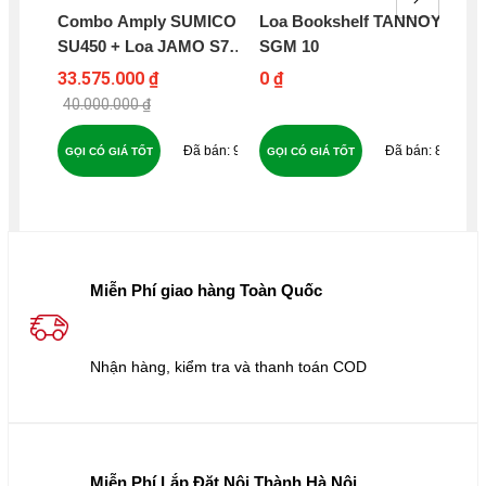
Combo Amply SUMICO
Loa Bookshelf TANNOY
Lo
SU450 + Loa JAMO S7-
SGM 10
MX
27F + SUBWOOFER
33.575.000 ₫
0 ₫
9.9
JAMO C910 - B289
40.000.000 ₫
18
91
88
GỌI CÓ GIÁ TỐT
GỌI CÓ GIÁ TỐT
GỌ
Miễn Phí giao hàng Toàn Quốc
Nhận hàng, kiểm tra và thanh toán COD
Miễn Phí Lắp Đặt Nội Thành Hà Nội