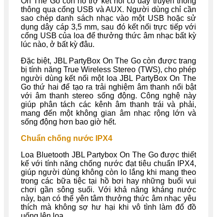
On The Go còn hỗ trợ kết nối có dây truyền thống
thông qua cổng USB và AUX. Người dùng chỉ cần
sao chép danh sách nhạc vào một USB hoặc sử
dụng dây cáp 3,5 mm, sau đó kết nối trực tiếp với
cổng USB của loa để thưởng thức âm nhạc bất kỳ
lúc nào, ở bất kỳ đâu.
Đặc biệt, JBL PartyBox On The Go còn được trang
bị tính năng True Wireless Stereo (TWS), cho phép
người dùng kết nối một loa JBL PartyBox On The
Go thứ hai để tạo ra trải nghiệm âm thanh nổi bật
với âm thanh stereo sống động. Công nghệ này
giúp phân tách các kênh âm thanh trái và phải,
mang đến một không gian âm nhạc rộng lớn và
sống động hơn bao giờ hết.
Chuẩn chống nước IPX4
Loa Bluetooth JBL Partybox On The Go được thiết
kế với tính năng chống nước đạt tiêu chuẩn IPX4,
giúp người dùng không còn lo lắng khi mang theo
trong các bữa tiệc tại hồ bơi hay những buổi vui
chơi gần sông suối. Với khả năng kháng nước
này, bạn có thể yên tâm thưởng thức âm nhạc yêu
thích mà không sợ hư hại khi vô tình làm đổ đồ
uống lên loa.