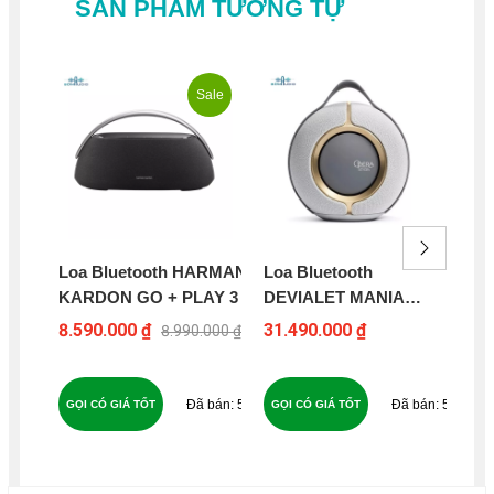
SẢN PHẨM TƯƠNG TỰ
Sale
Loa Bluetooth HARMAN
Loa Bluetooth
Lo
KARDON GO + PLAY 3
DEVIALET MANIA
KA
OPERA DE PARIS
ON
8.590.000 ₫
31.490.000 ₫
5.8
8.990.000 ₫
54
58
GỌI CÓ GIÁ TỐT
GỌI CÓ GIÁ TỐT
GỌ