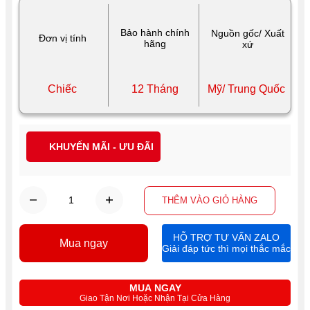
Bảo hành chính
Nguồn gốc/ Xuất
Đơn vị tính
hãng
xứ
Chiếc
12 Tháng
Mỹ/ Trung Quốc
KHUYẾN MÃI - ƯU ĐÃI
THÊM VÀO GIỎ HÀNG
HỖ TRỢ TƯ VẤN ZALO
Mua ngay
Giải đáp tức thì mọi thắc mắc
MUA NGAY
Giao Tận Nơi Hoặc Nhận Tại Cửa Hàng