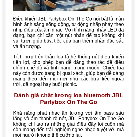
Điều khiến JBL Partybox On The Go nổi bật là màn
hình ánh sáng sống động, tự động nhấp nháy theo
nhịp điệu của âm nhạc. Với tính năng nháy LED đa
dạng, bạn chỉ cần một nút nhấn để tạo không khí
vui tươi, giúp bữa tiệc của bạn thêm phần đặc sắc
và ấn tượng.
Tích hợp trên thân loa là hệ thống nút điều khiển
tiện lợi, cho phép bạn dễ dàng thao tác để điều
chỉnh chế độ và tính năng mong muốn. Chiếc loa
này còn được trang bị quai xách, giúp bạn dễ dàng
mang theo đến mọi nơi như các bữa tiệc ngoài
trời, dã ngoại hay buổi picnic.
Đánh giá chất lượng loa bluetooth JBL
Partybox On The Go
Khả năng phát nhạc ấn tượng với âm bass sâu
lắng và âm thanh rõ nét, JBL Partybox On The Go
không chỉ tạo ra những giai điệu đầy lôi cuốn mà
còn mang đến trải nghiệm nghe nhạc tuyệt vời mà
mọi người không thể cưỡng lại.