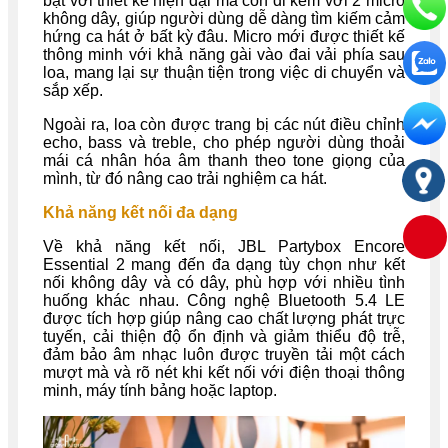
bật với thiết kế hiện đại mà còn đi kèm với 2 micro
không dây, giúp người dùng dễ dàng tìm kiếm cảm
hứng ca hát ở bất kỳ đâu. Micro mới được thiết kế
thông minh với khả năng gài vào đai vải phía sau
loa, mang lại sự thuận tiện trong việc di chuyển và
sắp xếp.
Ngoài ra, loa còn được trang bị các nút điều chỉnh
echo, bass và treble, cho phép người dùng thoải
mái cá nhân hóa âm thanh theo tone giọng của
mình, từ đó nâng cao trải nghiệm ca hát.
Khả năng kết nối đa dạng
Về khả năng kết nối, JBL Partybox Encore
Essential 2 mang đến đa dạng tùy chọn như kết
nối không dây và có dây, phù hợp với nhiều tình
huống khác nhau. Công nghệ Bluetooth 5.4 LE
được tích hợp giúp nâng cao chất lượng phát trực
tuyến, cải thiện độ ổn định và giảm thiểu độ trễ,
đảm bảo âm nhạc luôn được truyền tải một cách
mượt mà và rõ nét khi kết nối với điện thoại thông
minh, máy tính bảng hoặc laptop.