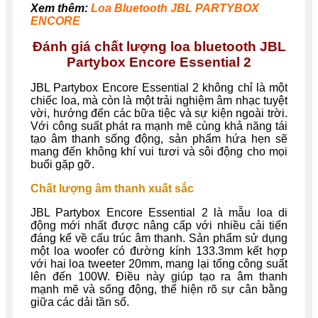
Xem thêm:
Loa Bluetooth JBL PARTYBOX
ENCORE
Đánh giá chất lượng loa bluetooth JBL
Partybox Encore Essential 2
JBL Partybox Encore Essential 2 không chỉ là một
chiếc loa, mà còn là một trải nghiệm âm nhạc tuyệt
vời, hướng đến các bữa tiệc và sự kiện ngoài trời.
Với công suất phát ra mạnh mẽ cùng khả năng tái
tạo âm thanh sống động, sản phẩm hứa hẹn sẽ
mang đến không khí vui tươi và sôi động cho mọi
buổi gặp gỡ.
Chất lượng âm thanh xuất sắc
JBL Partybox Encore Essential 2 là mẫu loa di
động mới nhất được nâng cấp với nhiều cải tiến
đáng kể về cấu trúc âm thanh. Sản phẩm sử dụng
một loa woofer có đường kính 133.3mm kết hợp
với hai loa tweeter 20mm, mang lại tổng công suất
lên đến 100W. Điều này giúp tạo ra âm thanh
mạnh mẽ và sống động, thể hiện rõ sự cân bằng
giữa các dải tần số.