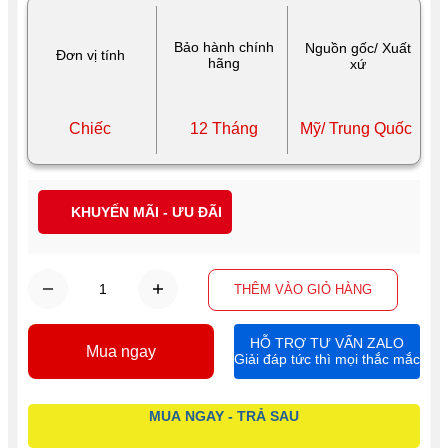
Bảo hành chính
Nguồn gốc/ Xuất
Đơn vị tính
hãng
xứ
Chiếc
12 Tháng
Mỹ/ Trung Quốc
KHUYẾN MÃI - ƯU ĐÃI
THÊM VÀO GIỎ HÀNG
HỖ TRỢ TƯ VẤN ZALO
Mua ngay
Giải đáp tức thì mọi thắc mắc
MUA NGAY - TRẢ SAU