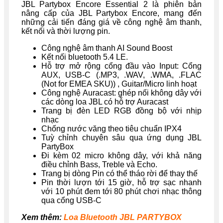
JBL Partybox Encore Essential 2
là phiên bản
nâng cấp của JBL Partybox Encore, mang đến
những cải tiến đáng giá về công nghệ âm thanh,
kết nối và thời lượng pin.
Công nghệ âm thanh AI Sound Boost
Kết nối bluetooth 5.4 LE.
Hỗ trợ mở rộng cổng đầu vào Input: Cổng
AUX, USB-C (.MP3, .WAV, .WMA, .FLAC
(Not for EMEA SKU)) , Guitar/Micro linh hoạt
Công nghệ Auracast: ghép nối không dây với
các dòng loa JBL có hỗ trợ Auracast
Trang bị đèn LED RGB đồng bộ với nhịp
nhạc
Chống nước văng theo tiêu chuẩn IPX4
Tuỳ chỉnh chuyên sâu qua ứng dụng JBL
PartyBox
Đi kèm 02 micro không dây, với khả năng
điều chỉnh Bass, Treble và Echo.
Trang bị dòng Pin có thể tháo rời để thay thế
Pin thời lượn tới 15 giờ, hỗ trợ sạc nhanh
với 10 phút đem tới 80 phút chơi nhạc thông
qua cổng USB-C
Xem thêm:
Loa Bluetooth JBL PARTYBOX