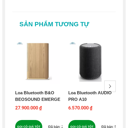
SẢN PHẨM TƯƠNG TỰ
Loa Bluetooth B&O
Loa Bluetooth AUDIO
Lo
BEOSOUND EMERGE
PRO A10
HA
CI
27.900.000 ₫
6.570.000 ₫
13
25
59
GỌI CÓ GIÁ TỐT
GỌI CÓ GIÁ TỐT
GỌ