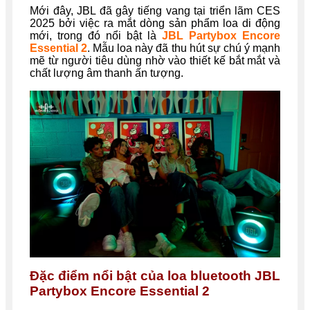
Mới đây, JBL đã gây tiếng vang tại triển lãm CES
2025 bởi việc ra mắt dòng sản phẩm loa di động
mới, trong đó nổi bật là
JBL Partybox Encore
Essential 2
. Mẫu loa này đã thu hút sự chú ý mạnh
mẽ từ người tiêu dùng nhờ vào thiết kế bắt mắt và
chất lượng âm thanh ấn tượng.
Đặc điểm nổi bật của loa bluetooth
JBL
Partybox Encore Essential 2