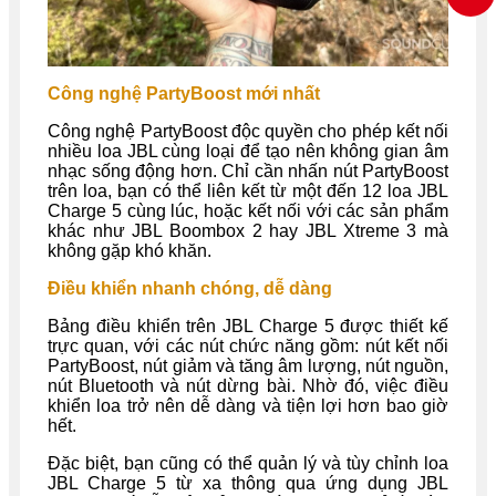
Công nghệ PartyBoost mới nhất
Công nghệ PartyBoost độc quyền cho phép kết nối
nhiều loa JBL cùng loại để tạo nên không gian âm
nhạc sống động hơn. Chỉ cần nhấn nút PartyBoost
trên loa, bạn có thể liên kết từ một đến 12 loa JBL
Charge 5 cùng lúc, hoặc kết nối với các sản phẩm
khác như JBL Boombox 2 hay JBL Xtreme 3 mà
không gặp khó khăn.
Điều khiển nhanh chóng, dễ dàng
Bảng điều khiển trên JBL Charge 5 được thiết kế
trực quan, với các nút chức năng gồm: nút kết nối
PartyBoost, nút giảm và tăng âm lượng, nút nguồn,
nút Bluetooth và nút dừng bài. Nhờ đó, việc điều
khiển loa trở nên dễ dàng và tiện lợi hơn bao giờ
hết.
Đặc biệt, bạn cũng có thể quản lý và tùy chỉnh loa
JBL Charge 5 từ xa thông qua ứng dụng JBL