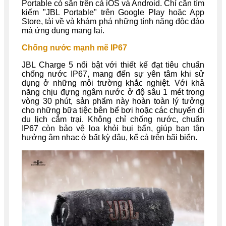
Portable có sẵn trên cả iOS và Android. Chỉ cần tìm
kiếm "JBL Portable" trên Google Play hoặc App
Store, tải về và khám phá những tính năng độc đáo
mà ứng dụng mang lại.
Chống nước mạnh mẽ IP67
JBL Charge 5 nổi bật với thiết kế đạt tiêu chuẩn
chống nước IP67, mang đến sự yên tâm khi sử
dụng ở những môi trường khắc nghiệt. Với khả
năng chịu đựng ngâm nước ở độ sâu 1 mét trong
vòng 30 phút, sản phẩm này hoàn toàn lý tưởng
cho những bữa tiệc bên bể bơi hoặc các chuyến đi
du lịch cắm trại. Không chỉ chống nước, chuẩn
IP67 còn bảo vệ loa khỏi bụi bẩn, giúp bạn tận
hưởng âm nhạc ở bất kỳ đâu, kể cả trên bãi biển.