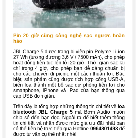
Pin 20 giờ cùng công nghệ sạc ngược hoàn
hảo
JBL Charge 5 được trang bị viên pin Polyme Li-ion
27 Wh (tương đương 3,6 V / 7500 mAh), cho phép
hoạt động liên tục lên tới 20 giờ. Thời gian sạc lại
chỉ trong 4 giờ, cho phép bạn dễ dàng chuẩn bị
cho các chuyến đi picnic một cách thuận lợi. Đặc
biệt, sản phẩm cũng được tích hợp cổng USB-A,
biến loa thành một bộ sạc dự phòng tiện lợi cho
smartphone, iPhone và iPad của bạn thông qua
cáp USB đơn giản.
Trên đây là tổng hợp những thông tin chi tiết về
loa
bluetooth
JBL Charge 5
mà Bờm Audio muốn
chia sẻ đến bạn đọc. Ngoài ra để biết thêm thông
tin chi tiết và nhận được mức giá ưu đãi nhất bạn
có thể liên hệ trực tiếp qua Hotline
0964801493
để
được tư vấn cụ thể nhất nhé!