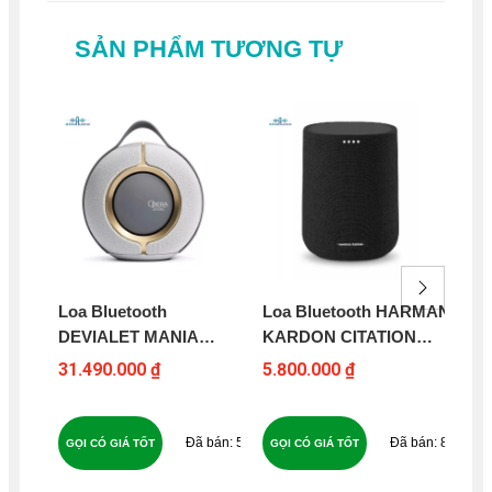
SẢN PHẨM TƯƠNG TỰ
Loa Bluetooth
Loa Bluetooth HARMAN
Lo
DEVIALET MANIA
KARDON CITATION
KA
OPERA DE PARIS
ONE
31.490.000 ₫
5.800.000 ₫
7.8
58
81
GỌI CÓ GIÁ TỐT
GỌI CÓ GIÁ TỐT
GỌ