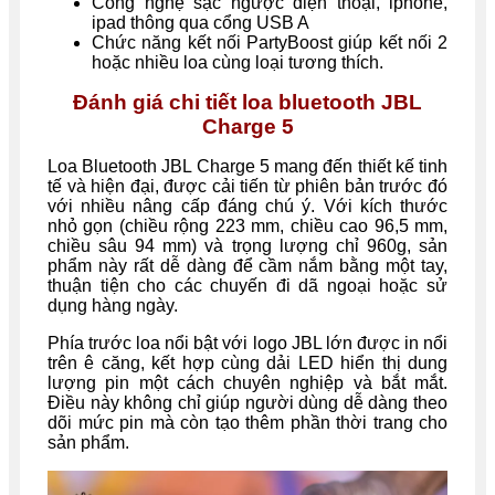
Công nghệ sạc ngược điện thoại, iphone,
ipad thông qua cổng USB A
Chức năng kết nối PartyBoost giúp kết nối 2
hoặc nhiều loa cùng loại tương thích.
Đánh giá chi tiết loa bluetooth JBL
Charge 5
Loa Bluetooth JBL Charge 5 mang đến thiết kế tinh
tế và hiện đại, được cải tiến từ phiên bản trước đó
với nhiều nâng cấp đáng chú ý. Với kích thước
nhỏ gọn (chiều rộng 223 mm, chiều cao 96,5 mm,
chiều sâu 94 mm) và trọng lượng chỉ 960g, sản
phẩm này rất dễ dàng để cầm nắm bằng một tay,
thuận tiện cho các chuyến đi dã ngoại hoặc sử
dụng hàng ngày.
Phía trước loa nổi bật với logo JBL lớn được in nổi
trên ê căng, kết hợp cùng dải LED hiển thị dung
lượng pin một cách chuyên nghiệp và bắt mắt.
Điều này không chỉ giúp người dùng dễ dàng theo
dõi mức pin mà còn tạo thêm phần thời trang cho
sản phẩm.