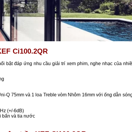
 KEF Ci100.2QR
i bật đáp ứng nhu cầu giải trí xem phim, nghe nhạc của nhiề
ởng
 Uni-Q 75mm và 1 loa Treble vòm Nhôm 16mm với ống dẫn sóng
Hz (+/-6dB)
 bẩn và tia nước