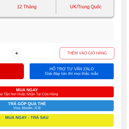
12 Tháng
UK/Trung Quốc
THÊM VÀO GIỎ HÀNG
HỖ TRỢ TƯ VẤN ZALO
Giải đáp tức thì mọi thắc mắc
MUA NGAY
ao Tận Nơi Hoặc Nhận Tại Cửa Hàng
TRẢ GÓP QUA THẺ
Visa, Master, JCB
MUA NGAY - TRẢ SAU