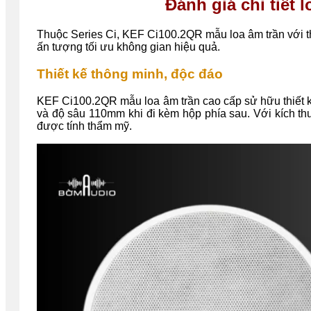
Đánh giá chi tiết
Thuộc Series Ci, KEF Ci100.2QR mẫu loa âm trần với thi
ấn tượng tối ưu không gian hiệu quả.
Thiết kế thông minh, độc đáo
KEF Ci100.2QR mẫu loa âm trần cao cấp sử hữu thiết 
và độ sâu 110mm khi đi kèm hộp phía sau. Với kích th
được tính thẩm mỹ.