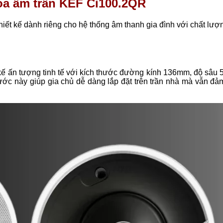
 loa âm trần KEF Ci100.2QR
ết kế dành riêng cho hệ thống âm thanh gia đình với chất lượn
kế ấn tượng tinh tế với kích thước đường kính 136mm, độ sâu
ước này giúp gia chủ dễ dàng lắp đặt trên trần nhà mà vẫn đả