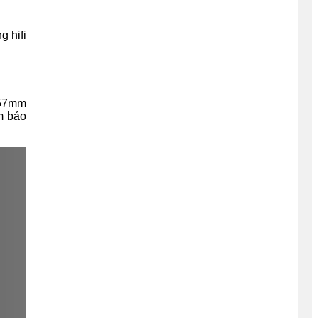
g hifi
 57mm
m bảo