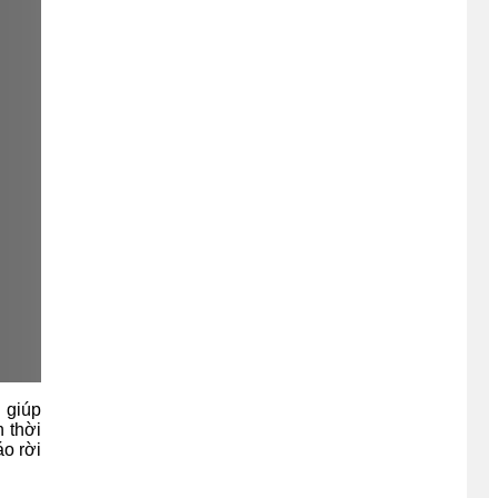
 giúp
n thời
áo rời