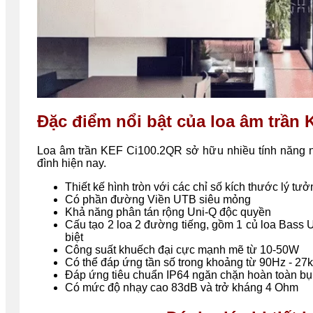
Đặc điểm nổi bật của loa âm trần
Loa âm trần KEF Ci100.2QR sở hữu nhiều tính năng nổ
đình hiện nay.
Thiết kế hình tròn với các chỉ số kích thước lý tư
Có phần đường Viền UTB siêu mỏng
Khả năng phân tán rộng Uni-Q độc quyền
Cấu tạo 2 loa 2 đường tiếng, gồm 1 củ loa Bass
biệt
Công suất khuếch đại cực mạnh mẽ từ 10-50W
Có thể đáp ứng tần số trong khoảng từ 90Hz - 27k
Đáp ứng tiêu chuẩn IP64 ngăn chặn hoàn toàn bụi
Có mức độ nhạy cao 83dB và trở kháng 4 Ohm