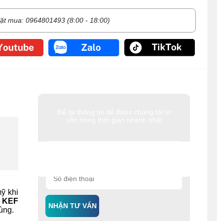
ặt mua: 0964801493 (8:00 - 18:00)
Để lại thông tin để được chúng tôi tư
vấn trong thời gian nhanh nhất
ỹ khi
n KEF
NHẬN TƯ VẤN
dùng.