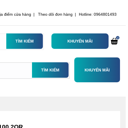
ịa điểm cửa hàng |
Theo dõi đơn hàng |
Hotline: 0964801493
0
TÌM KIẾM
KHUYẾN MÃI
TÌM KIẾM
KHUYẾN MÃI
100.2QR