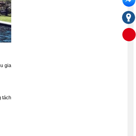
u gia
 tách