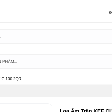
Đ
F CI100.2QR
Loa Âm Trần KEF CI