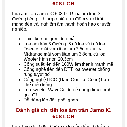
608 LCR
Loa âm trần Jamo IC 608 LCR loa âm trần 3
đường tiếng tích hợp nhiều ưu điểm vượt trội
mang đến trải nghiệm âm thanh hoàn hảo chuyên
nghiệp.
Thiết kế nhỏ gọn, đẹp mắt
Loa âm trần 3 đường, 3 củ loa với củ loa
Tweeter mái vòm titanium 2.5cm, củ loa
Midrange mái vòm titanium 3.8cm, củ loa
Woofer hình nón 20.3cm
Công suất lên đến 160W âm thanh mạnh mẽ
Công nghệ tiên tiến DTT loa tweeter chống
rung tuyệt đối
Công nghệ HCC (Hard Conical Cone) hạn
chế méo tiếng
Loa tweeter WaveGuide dễ dàng điều chỉnh
góc độ
Dễ dàng lắp đặt, phối ghép
Đánh giá chi tiết loa âm trần Jamo IC
608 LCR
Loa Jamo IC 608 LCR mẫu loa âm trần 3 đường