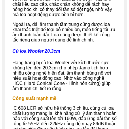
chất liệu cao cấp, chắc chắn không dễ rách hay
hỏng hóc khi có thay đổi tần số đột ngột, nhờ vậy
mà loa hoạt động được bền bỉ hơn.
Ngoài ra, dải âm thanh tầm trung cũng được loa
khai thác triệt để loại bỏ nhiều ồn, méo tiếng tối ưu
âm thanh toàn dải. Loa cũng được thiết kế công
tắc riêng giúp người dùng dễ tinh chỉnh.
Củ loa Woofer 20.3cm
Hãng trang bị củ loa Woofer với kích thước cực
khủng lên đến 20.3cm cho phép Jamo tích hợp
nhiều công nghệ hiện đại, âm thanh bùng nổ với
hiệu suất hoạt động cao. Nhờ vào công nghệ
HCC (Hard Conical Cone - Hình nón cứng) giúp
âm thanh chi tiết rõ ràng.
Công suất mạnh mẽ
IC 608 LCR sở hữu hệ thống 3 chiều, cùng củ loa
chất lượng mang lại khả năng xử lý âm thanh hoàn
hảo với công suất lên tới 160W, đáp ứng dải tần số
rộng từ 55HZ đến 22kHz cùng độ nhạy 89dB thuận
lợi cho việc định cấu hình như loa lắp đặt kênh