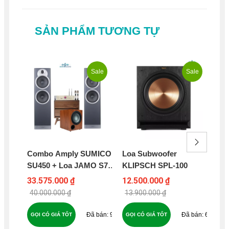
SẢN PHẨM TƯƠNG TỰ
Sale
Sale
Combo Amply SUMICO
Loa Subwoofer
Loa
SU450 + Loa JAMO S7-
KLIPSCH SPL-100
KL
27F + SUBWOOFER
33.575.000 ₫
12.500.000 ₫
5.5
JAMO C910 - B289
40.000.000 ₫
13.900.000 ₫
91
61
GỌI CÓ GIÁ TỐT
GỌI CÓ GIÁ TỐT
GỌ