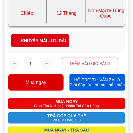
Đan Mạch/ Trung
Chiếc
12 Tháng
Quốc
KHUYẾN MÃI - ƯU ĐÃI
THÊM VÀO GIỎ HÀNG
HỖ TRỢ TƯ VẤN ZALO
Mua ngay
Giải đáp tức thì mọi thắc mắc
MUA NGAY
Giao Tận Nơi Hoặc Nhận Tại Cửa Hàng
TRẢ GÓP QUA THẺ
Visa, Master, JCB
MUA NGAY - TRẢ SAU