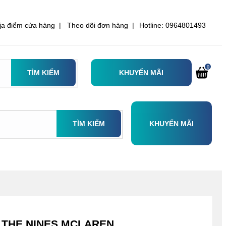
ịa điểm cửa hàng |
Theo dõi đơn hàng |
Hotline: 0964801493
0
TÌM KIẾM
KHUYẾN MÃI
TÌM KIẾM
KHUYẾN MÃI
H THE NINES MCLAREN