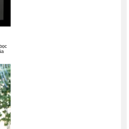
 bọc
ủa