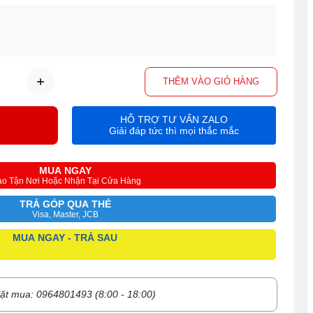
THÊM VÀO GIỎ HÀNG
HỖ TRỢ TƯ VẤN ZALO
Giải đáp tức thì mọi thắc mắc
MUA NGAY
ao Tận Nơi Hoặc Nhận Tại Cửa Hàng
TRẢ GÓP QUA THẺ
Visa, Master, JCB
MUA NGAY - TRẢ SAU
ặt mua: 0964801493 (8:00 - 18:00)