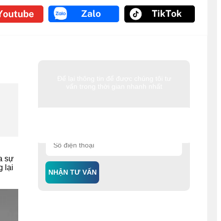
Để lại thông tin để được chúng tôi tư
vấn trong thời gian nhanh nhất
a sự
 lại
NHẬN TƯ VẤN