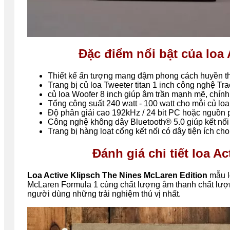
Đặc điểm nổi bật của loa
Thiết kế ấn tượng mang đậm phong cách huyền t
Trang bị củ loa Tweeter titan 1 inch công nghệ Tra
củ loa Woofer 8 inch giúp âm trần mạnh mẽ, chính 
Tổng công suất 240 watt - 100 watt cho mỗi củ loa
Độ phân giải cao 192kHz / 24 bit PC hoặc nguồn p
Công nghệ không dây Bluetooth® 5.0 giúp kết nối
Trang bị hàng loạt cổng kết nối có dây tiện ích ch
Đánh giá chi tiết loa A
Loa
Active
Klipsch The Nines McLaren Edition
mẫu l
McLaren Formula 1 cùng chất lượng âm thanh chất lượ
người dùng những trải nghiệm thú vị nhất.