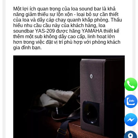
Một lợi ích quan trọng của loa sound bar là khả
năng giảm thiểu sự lộn xộn - loại bỏ sự cần thiết
của loa và dây cáp chạy quanh khắp phòng. Thấu
hiểu nhu cầu cầu này của khách hàng, loa
soundbar YAS-209 được hãng YAMAHA thiết kế
thêm một sub không dây cao cấp, linh hoạt lớn
hơn trong việc đặt vị trí phù hợp với phòng khách
gia đình bạn.