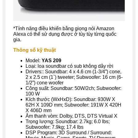
*Tính năng điều khiển bằng giọng nói Amazon
Alexa có thể sử dụng được ở tùy tùy từng quốc
gia.
Thông số kỹ thuật
Model:
YAS 209
Loại: loa soundbar có sub không dây rời
Drivers:: Soundbar: 4 x 4.6 cm (1-3/4”) cone,
2 x 2.5 cm (1`) tweeter; Subwoofer: 16 cm (6-
1/2”) cone woofer
Công suất: Soundbar: 50W/2ch; Subwoofer:
100 W
Kích thước (WxHxD): Soundbar: 930W X
62H X 109D mm; Subwoofer: 191W X 420H
X 406D mm
Âm thanh vòm: Dolby, DTS, DTS Virtual X
Trọng lượng: Soundbar: 2.7kg; 6.0 lbs;
Subwoofer: 7.9kg; 17.4 lbs
DSP Program: 3D Surround / Surround: