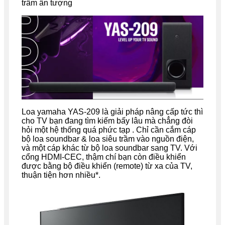
trầm ấn tượng
Loa yamaha YAS-209 là giải pháp nâng cấp tức thì
cho TV bạn đang tìm kiếm bấy lâu mà chẳng đòi
hỏi một hệ thống quá phức tạp . Chỉ cần cắm cáp
bộ loa soundbar & loa siêu trầm vào nguồn điện,
và một cáp khác từ bộ loa soundbar sang TV. Với
cổng HDMI-CEC, thậm chí bạn còn điều khiển
được bằng bộ điều khiển (remote) từ xa của TV,
thuận tiện hơn nhiều*.