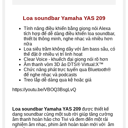
Loa soundbar Yamaha YAS 209
Tính năng điều khiển bằng giọng nói Alexa
tích hợp để dễ dàng điều khiển loa soundbar,
thiết bị thông minh, nghe nhạc và nhiều hơn
nữa
Loa siêu trầm không dây với âm bass sâu, có
thể đặt ở nhiều vị trí linh hoạt
Clear Voice - khuếch đại giọng nói rõ hơn
Âm thanh vòm 3D ảo DTS® Virtual:X™
Chức năng phát trực tuyến qua Bluetooth®
để nghe nhạc và podcasts
Treo lắp dễ dàng qua kệ hoặc giá
https://youtu.be/VBOQ3BsgLvQ
Loa soundbar Yamaha YAS 209
được thiết kế
dạng soundbar cùng một sub rời giúp tăng cường
âm thanh hoàn hảo cho Tivi và đem đến một rải
nghiệm âm nhạc, phim ảnh hoàn toàn mới với âm