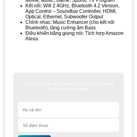
Movie, Music, Game, Sports, TV Program
Kết nối: Wifi 2.4GHz, Bluetooth 4.2 Version,
App Control – Soundbar Controller, HDMI,
Optical, Ethernet, Subwoofer Output
Chỉnh nhạc: Music Enhancer (cho kết nối
Bluetooth), tăng cường âm Bass
Điều khiển bằng giọng nói: Tích hợp Amazon
Alexa
Để lại thông tin để được chúng tôi tư vấn trong
thời gian nhanh nhất