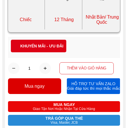
Nhật Bản/ Trung
Chiếc
12 Tháng
Quốc
KHUYẾN MÃI - ƯU ĐÃI
THÊM VÀO GIỎ HÀNG
HỖ TRỢ TƯ VẤN ZALO
Mua ngay
Giải đáp tức thì mọi thắc mắc
MUA NGAY
Giao Tận Nơi Hoặc Nhận Tại Cửa Hàng
TRẢ GÓP QUA THẺ
Visa, Master, JCB