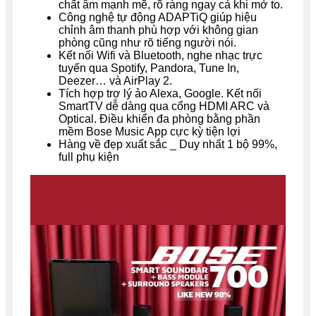
chất âm mạnh mẽ, rõ ràng ngay cả khi mở to.
Công nghệ tự động ADAPTiQ giúp hiệu
chỉnh âm thanh phù hợp với không gian
phòng cũng như rõ tiếng người nói.
Kết nối Wifi và Bluetooth, nghe nhạc trực
tuyến qua Spotify, Pandora, Tune In,
Deezer… và AirPlay 2.
Tích hợp trợ lý ảo Alexa, Google. Kết nối
SmartTV dễ dàng qua cổng HDMI ARC và
Optical. Điều khiển đa phòng bằng phần
mềm Bose Music App cực kỳ tiện lợi
Hàng về đẹp xuất sắc _ Duy nhất 1 bộ 99%,
full phụ kiện