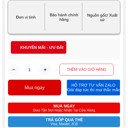
Bảo hành chính
Nguồn gốc/ Xuất
Đơn vị tính
hãng
xứ
KHUYẾN MÃI - ƯU ĐÃI
THÊM VÀO GIỎ HÀNG
HỖ TRỢ TƯ VẤN ZALO
Mua ngay
Giải đáp tức thì mọi thắc mắc
MUA NGAY
Giao Tận Nơi Hoặc Nhận Tại Cửa Hàng
TRẢ GÓP QUA THẺ
Visa, Master, JCB