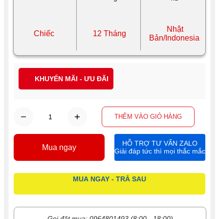
Nhật
Chiếc
12 Tháng
Bản/Indonesia
KHUYẾN MÃI - ƯU ĐÃI
THÊM VÀO GIỎ HÀNG
HỖ TRỢ TƯ VẤN ZALO
Mua ngay
Giải đáp tức thì mọi thắc mắc
MUA NGAY - TRẢ SAU
Gọi đặt mua: 0964801493 (8:00 - 18:00)