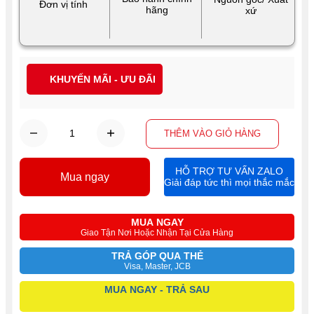
Đơn vị tính
hãng
xứ
KHUYẾN MÃI - ƯU ĐÃI
THÊM VÀO GIỎ HÀNG
HỖ TRỢ TƯ VẤN ZALO
Mua ngay
Giải đáp tức thì mọi thắc mắc
MUA NGAY
Giao Tận Nơi Hoặc Nhận Tại Cửa Hàng
TRẢ GÓP QUA THẺ
Visa, Master, JCB
MUA NGAY - TRẢ SAU