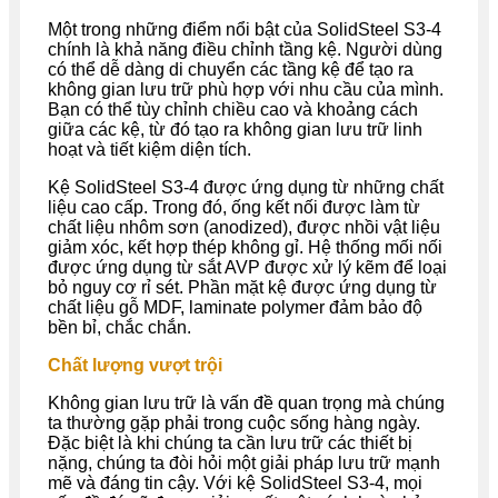
Một trong những điểm nổi bật của SolidSteel S3-4
chính là khả năng điều chỉnh tầng kệ. Người dùng
có thể dễ dàng di chuyển các tầng kệ để tạo ra
không gian lưu trữ phù hợp với nhu cầu của mình.
Bạn có thể tùy chỉnh chiều cao và khoảng cách
giữa các kệ, từ đó tạo ra không gian lưu trữ linh
hoạt và tiết kiệm diện tích.
Kệ SolidSteel S3-4 được ứng dụng từ những chất
liệu cao cấp. Trong đó, ống kết nối được làm từ
chất liệu nhôm sơn (anodized), được nhồi vật liệu
giảm xóc, kết hợp thép không gỉ. Hệ thống mối nối
được ứng dụng từ sắt AVP được xử lý kẽm để loại
bỏ nguy cơ rỉ sét. Phần mặt kệ được ứng dụng từ
chất liệu gỗ MDF, laminate polymer đảm bảo độ
bền bỉ, chắc chắn.
Chất lượng vượt trội
Không gian lưu trữ là vấn đề quan trọng mà chúng
ta thường gặp phải trong cuộc sống hàng ngày.
Đặc biệt là khi chúng ta cần lưu trữ các thiết bị
nặng, chúng ta đòi hỏi một giải pháp lưu trữ mạnh
mẽ và đáng tin cậy. Với kệ SolidSteel S3-4, mọi