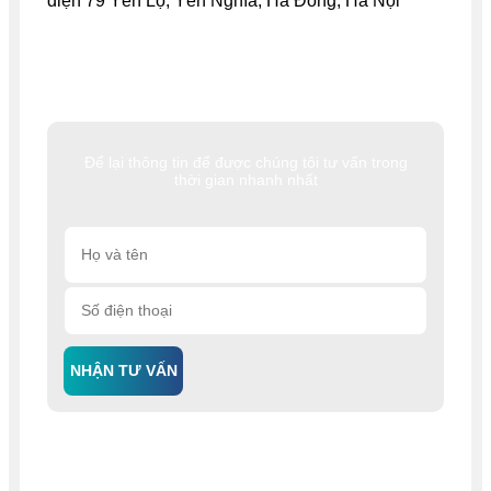
diện 79 Yên Lộ, Yên Nghĩa, Hà Đông, Hà Nội
Để lại thông tin để được chúng tôi tư vấn trong
thời gian nhanh nhất
NHẬN TƯ VẤN