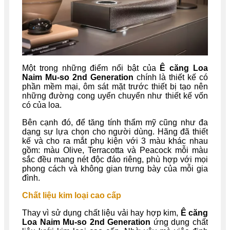
Một trong những điểm nổi bật của
Ê căng Loa
Naim Mu-so 2nd Generation
chính là thiết kế có
phần mềm mại, ôm sát mặt trước thiết bị tạo nên
những đường cong uyển chuyển như thiết kế vốn
có của loa.
Bên cạnh đó, để tăng tính thẩm mỹ cũng như đa
dạng sự lựa chọn cho người dùng. Hãng đã thiết
kế và cho ra mắt phụ kiện với 3 màu khác nhau
gồm: màu Olive, Terracotta và Peacock mỗi màu
sắc đều mang nét độc đáo riêng, phù hợp với mọi
phong cách và không gian trưng bày của mỗi gia
đình.
Chất liệu kim loại cao cấp
Thay vì sử dụng chất liệu vải hay hợp kim,
Ê căng
Loa Naim Mu-so 2nd Generation
ứng dụng chất