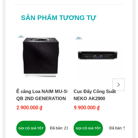
SẢN PHẨM TƯƠNG TỰ
Ê căng Loa NAIM MU-SO
Cục Đẩy Công Suất
Cụ
QB 2ND GENERATION
NEKO AK2900
KA
2.900.000 ₫
9.900.000 ₫
7.9
216
59
GỌI CÓ GIÁ TỐT
GỌI CÓ GIÁ TỐT
GỌ