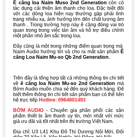
Ê căng loa Naim Muso 2nd Generation
còn có
tác dụng cải thiện âm thanh cho loa. Đặc biệt đối
với các dòng loa hiện nay thường gặp phải tình
trạng nhiễu xạ, ảnh hưởng lớn đến chất lượng âm
thanh . Trong trường hợp này ê căng đóng vai trò
quan trọng trong việc tán âm và hỗ trợ điều chỉnh
một phần nhỏ âm sắc trong loa.
Đây cũng là một trong những điểm quan trọng mà
Naim Audio hướng tới và cho ra mắt sản phẩm
Ê
căng Loa Naim Mu-so Qb 2nd Generation.
Trên đây là tổng hợp tất cả những thông tin chi tiết
về
ê căng loa Naim Mu-so 2nd Generation
mà
Bờm Audio muốn chia sẻ đến quý khách hàng. Để
biết thêm thông tin chi tiết sản phẩm bạn có thể liên
hệ trực tiếp
Hotline:
0964801493
BỜM AUDIO
- Chuyên gia phân phối các sản
phẩm thiết bị âm thanh uy tín, mới nhất với mức
giá ưu đãi và tốt nhất trên thị trường Việt Nam.
Địa chỉ: U
3 L41 Khu Đô Thị Dương Nội Mới, Đối