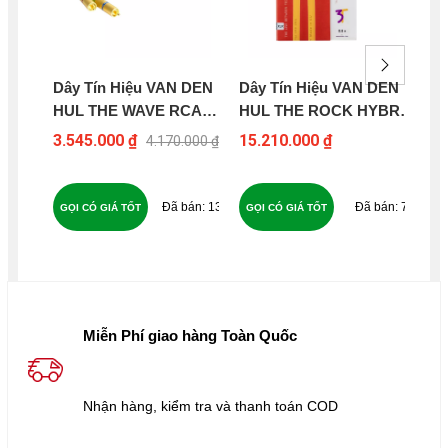
Dây Tín Hiệu VAN DEN
Dây Tín Hiệu VAN DEN
Dâ
HUL THE WAVE RCA
HUL THE ROCK HYBRID
HU
(1M)
3T RCA 1.0M
(0.
3.545.000 ₫
15.210.000 ₫
8.8
4.170.000 ₫
136
71
GỌI CÓ GIÁ TỐT
GỌI CÓ GIÁ TỐT
GỌ
Miễn Phí giao hàng Toàn Quốc
Nhận hàng, kiểm tra và thanh toán COD