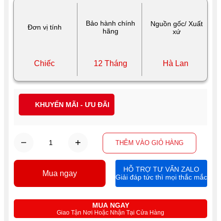
Bảo hành chính
Nguồn gốc/ Xuất
Đơn vị tính
hãng
xứ
Chiếc
12 Tháng
Hà Lan
KHUYẾN MÃI - ƯU ĐÃI
THÊM VÀO GIỎ HÀNG
HỖ TRỢ TƯ VẤN ZALO
Mua ngay
Giải đáp tức thì mọi thắc mắc
MUA NGAY
Giao Tận Nơi Hoặc Nhận Tại Cửa Hàng