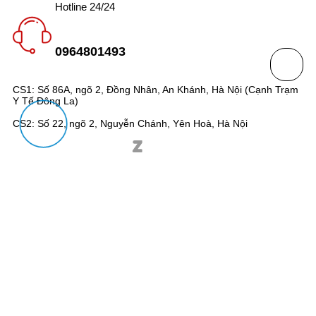
Hotline 24/24
0964801493
CS1: Số 86A, ngõ 2, Đồng Nhân, An Khánh, Hà Nội (Cạnh Trạm
Y Tế Đông La)
CS2: Số 22, ngõ 2, Nguyễn Chánh, Yên Hoà, Hà Nội
Giấy phép ĐKKD số 0109921400 do Sở Kế hoạch và Đầu Tư
Thành phố Hà Nội Cấp ngày 03/03/2022
© 2026 - Bản quyền của bomaudio.com. Thiết kế bởi pancake