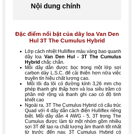
Nội dung chính
Đặc điểm nổi bật của dây loa Van Den
Hul 3T The Cumulus Hybrid
Lớp cách nhiệt Hulliflex màu vàng bao quanh
dây loa
Van Den Hul - 3T The Cumulus
Hybrid
chắc chắn.
Mỗi dây dẫn được bọc trong một lớp sợi
carbon dày L.S.C. để cải thiện hơn nữa việc
truyền tín hiệu chất lượng cao.
Mỗi lõi đa lõi có đường kính 3,26 mm cho
phép thanh ghi thấp hơn và loa siêu trầm có
phần mở rộng và thanh ghi cao có độ tinh
khiết cao
Ngoài ra, 3T The Cumulus Hybrid có cấu trúc
Quad với 4 dây dẫn cách điện Hulliflex riêng
biệt. Mỗi dây dẫn 4 AWG - 5, 3T trong The
Cumulus được làm từ một nhóm gồm nhiều
sợi 3T để tạo ra chất lượng âm thanh tốt nhất
từ ​​trước đến nay. 3T Cumulus Hybrid có