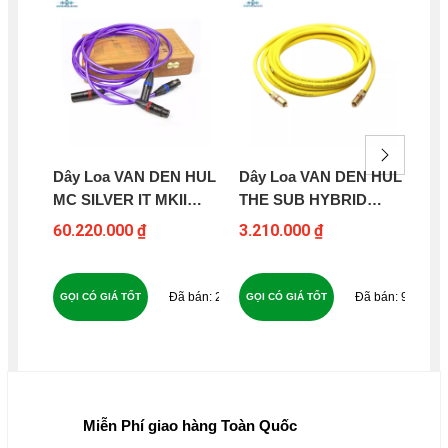
Dây Loa VAN DEN HUL
Dây Loa VAN DEN HUL
Dâ
MC SILVER IT MKII
THE SUB HYBRID
TH
BALANCED XLR (1M)
(HALOGEN FREE) (1M)
HY
60.220.000 ₫
3.210.000 ₫
37
22
90
GỌI CÓ GIÁ TỐT
GỌI CÓ GIÁ TỐT
GỌ
Miễn Phí giao hàng Toàn Quốc