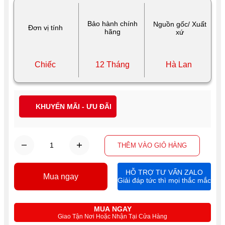
Bảo hành chính
Nguồn gốc/ Xuất
Đơn vị tính
hãng
xứ
Chiếc
12 Tháng
Hà Lan
KHUYẾN MÃI - ƯU ĐÃI
THÊM VÀO GIỎ HÀNG
HỖ TRỢ TƯ VẤN ZALO
Mua ngay
Giải đáp tức thì mọi thắc mắc
MUA NGAY
Giao Tận Nơi Hoặc Nhận Tại Cửa Hàng