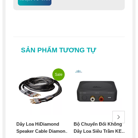
SẢN PHẨM TƯƠNG TỰ
Sale
Dây Loa HiDiamond
Bộ Chuyển Đổi Không
Dâ
Speaker Cable Diamond
Dây Loa Siêu Trầm KEF
TH