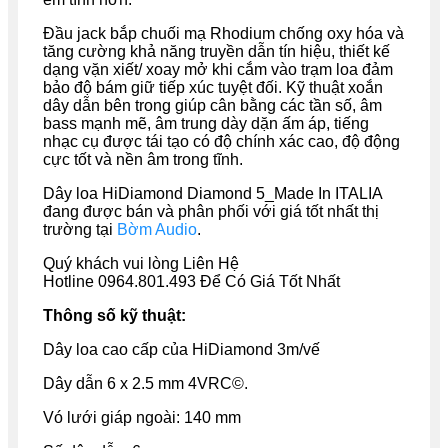
Đầu jack bắp chuối mạ Rhodium chống oxy hóa và
tăng cường khả năng truyền dẫn tín hiệu, thiết kế
dạng vặn xiết/ xoay mở khi cắm vào trạm loa đảm
bảo độ bám giữ tiếp xúc tuyệt đối. Kỹ thuật xoắn
dây dẫn bên trong giúp cân bằng các tần số, âm
bass mạnh mẽ, âm trung dày dặn ấm áp, tiếng
nhạc cụ được tái tạo có độ chính xác cao, độ động
cực tốt và nền âm trong tĩnh.
Dây loa HiDiamond Diamond 5_Made In ITALIA
đang được bán và phân phối với giá tốt nhất thị
trường tại
Bờm Audio
.
Quý khách vui lòng Liên Hệ
Hotline 0964.801.493 Để Có Giá Tốt Nhất
Thông số kỹ thuật:
Dây loa cao cấp của HiDiamond 3m/vế
Dây dẫn 6 x 2.5 mm 4VRC©.
Vó lưới giáp ngoài: 140 mm