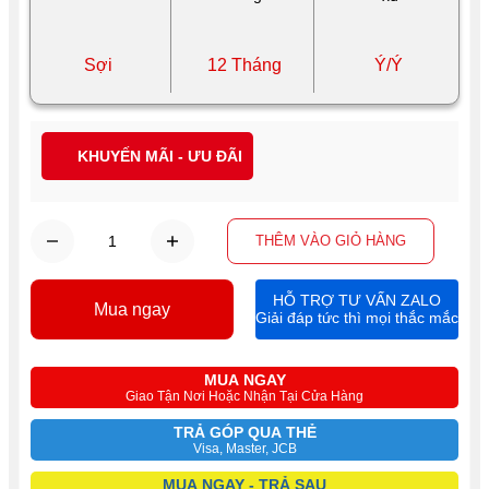
Sợi
12 Tháng
Ý/Ý
KHUYẾN MÃI - ƯU ĐÃI
THÊM VÀO GIỎ HÀNG
HỖ TRỢ TƯ VẤN ZALO
Mua ngay
Giải đáp tức thì mọi thắc mắc
MUA NGAY
Giao Tận Nơi Hoặc Nhận Tại Cửa Hàng
TRẢ GÓP QUA THẺ
Visa, Master, JCB
MUA NGAY - TRẢ SAU