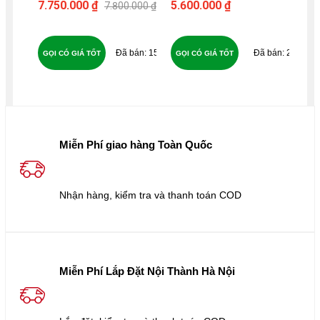
2
KW1 TX/RX
MO
7.750.000 ₫
5.600.000 ₫
12
7.800.000 ₫
3M
158
22
GỌI CÓ GIÁ TỐT
GỌI CÓ GIÁ TỐT
GỌ
Miễn Phí giao hàng Toàn Quốc
Nhận hàng, kiểm tra và thanh toán COD
Miễn Phí Lắp Đặt Nội Thành Hà Nội