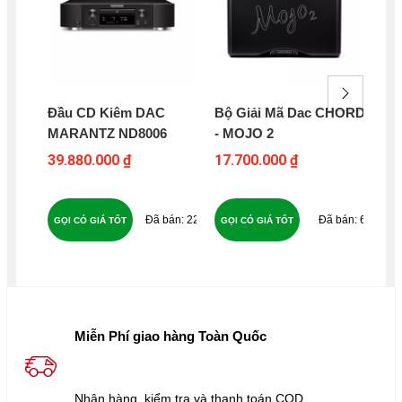
Đầu CD Kiêm DAC
Bộ Giải Mã Dac CHORD
Đầ
MARANTZ ND8006
- MOJO 2
CA
DA
39.880.000 ₫
17.700.000 ₫
12
16
221
65
GỌI CÓ GIÁ TỐT
GỌI CÓ GIÁ TỐT
GỌ
Miễn Phí giao hàng Toàn Quốc
Nhận hàng, kiểm tra và thanh toán COD