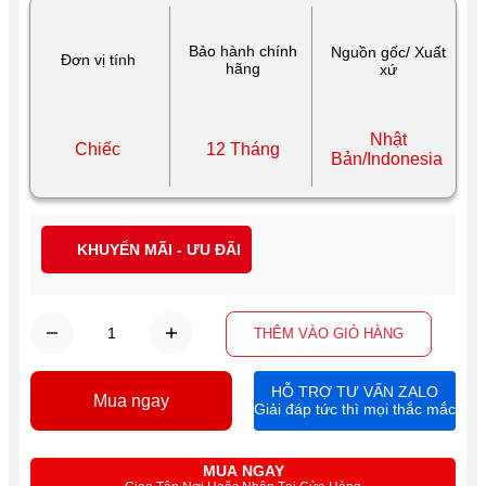
Bảo hành chính
Nguồn gốc/ Xuất
Đơn vị tính
hãng
xứ
Nhật
Chiếc
12 Tháng
Bản/Indonesia
KHUYẾN MÃI - ƯU ĐÃI
THÊM VÀO GIỎ HÀNG
HỖ TRỢ TƯ VẤN ZALO
Mua ngay
Giải đáp tức thì mọi thắc mắc
MUA NGAY