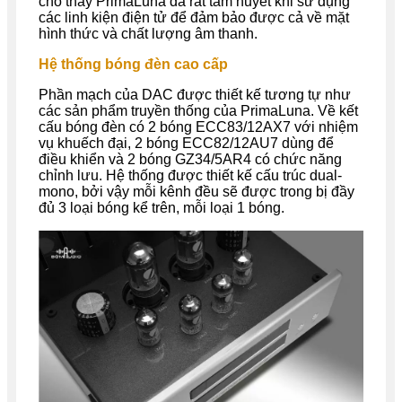
cho thấy PrimaLuna đã rất tâm huyết khi sử dụng
các linh kiện điện tử để đảm bảo được cả về mặt
hình thức và chất lượng âm thanh.
Hệ thống bóng đèn cao cấp
Phần mạch của DAC được thiết kế tương tự như
các sản phẩm truyền thống của PrimaLuna. Về kết
cấu bóng đèn có 2 bóng ECC83/12AX7 với nhiệm
vụ khuếch đại, 2 bóng ECC82/12AU7 dùng để
điều khiển và 2 bóng GZ34/5AR4 có chức năng
chỉnh lưu. Hệ thống được thiết kế cấu trúc dual-
mono, bởi vậy mỗi kênh đều sẽ được trong bị đầy
đủ 3 loại bóng kể trên, mỗi loại 1 bóng.