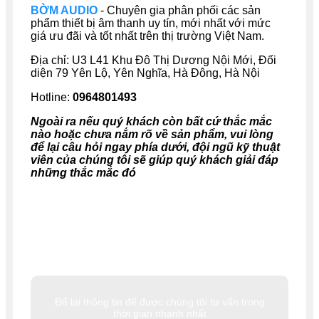
BỜM AUDIO
- Chuyên gia phân phối các sản
phẩm thiết bị âm thanh uy tín, mới nhất với mức
giá ưu đãi và tốt nhất trên thị trường Việt Nam.
Địa chỉ: U
3 L41 Khu Đô Thị Dương Nội Mới, Đối
diện 79 Yên Lộ, Yên Nghĩa, Hà Đông, Hà Nội
Hotline:
0964801493
Ngoài ra nếu quý khách còn bất cứ thắc mắc
nào hoặc chưa nắm rõ về sản phẩm, vui lòng
để lại câu hỏi ngay phía dưới, đội ngũ kỹ thuật
viên của chúng tôi sẽ giúp quý khách giải đáp
những thắc mắc đó
Để lại thông tin để được chúng tôi tư vấn trong
thời gian nhanh nhất