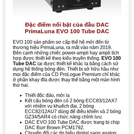
Đặc điểm nổi bật của đầu DAC
PrimaLuna EVO 100 Tube DAC
EVO 100 sản phẩm sơ cấp thế hệ mới đến từ
thương hiệu PrimaLuna, ra mắt vào năm 2019.
Bên cạnh những chiếc power-ampli hay ampli tích
hợp được thiết kế theo kiểu truyền thống.
EVO 100
Tube DAC
lại được thiết kế khác lạ bằng cách sử
dụng hệ thống bóng đèn. Thiết bị sở hữu hầu như
mọi đặc điểm của CD ProLogue Premium chỉ khác
ở phần khay đĩa được thay thế bằng một màn hình
thứ hai.
Thiết độc đáo, mới lạ
Kết cấu bóng đèn có 2 bóng ECC83/12AX7
với nhiệm vụ khuếch đại, 2 bóng
ECC82/12AU7 dùng để điều khiển và 2 bóng
GZ34/5AR4 có chức năng chỉnh lưu
DAC EVO 100 Tube DAC được trang bị chip
DAC Burr Brown PCM1792.
Chuyển đổi các tín hiệu digital sang analog