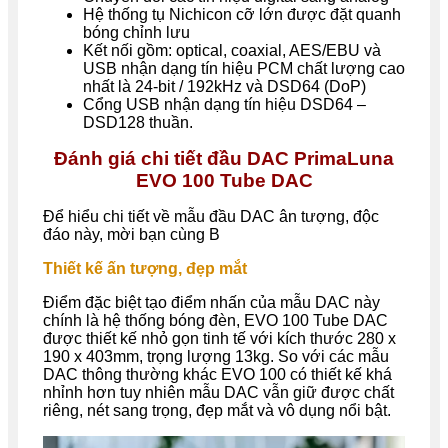
Hệ thống tụ Nichicon cỡ lớn được đặt quanh
bóng chỉnh lưu
Kết nối gồm: optical, coaxial, AES/EBU và
USB nhận dạng tín hiệu PCM chất lượng cao
nhất là 24-bit / 192kHz và DSD64 (DoP)
Cổng USB nhận dạng tín hiệu DSD64 –
DSD128 thuần.
Đánh giá chi tiết đầu DAC PrimaLuna
EVO 100 Tube DAC
Để hiểu chi tiết về mẫu đầu DAC ân tượng, độc
đáo này, mời bạn cùng B
Thiết kế ấn tượng, đẹp mắt
Điểm đặc biệt tạo điểm nhấn của mẫu DAC này
chính là hệ thống bóng đèn, EVO 100 Tube DAC
được thiết kế nhỏ gọn tinh tế với kích thước 280 x
190 x 403mm, trọng lượng 13kg. So với các mẫu
DAC thông thường khác EVO 100 có thiết kế khá
nhỉnh hơn tuy nhiên mẫu DAC vẫn giữ được chất
riêng, nét sang trọng, đẹp mắt và vô dụng nổi bật.