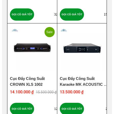
326
153
GỌI CÓ GIÁ TỐT
GỌI CÓ GIÁ TỐT
Sale
Cục Đẩy Công Suất
Cục Đẩy Công Suất
CROWN XLS 1002
Karaoke MK ACOUSTIC LX
600
14.100.000 ₫
13.500.000 ₫
15.500.000 ₫
123
26
GỌI CÓ GIÁ TỐT
GỌI CÓ GIÁ TỐT