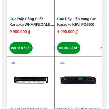
Cục Đẩy Công Suất
Cục Đẩy Liền Vang Cơ
Karaoke WHARFEDALE
Karaoke KIWI PD6800
PRO XR1500
9.900.000 ₫
4.990.000 ₫
73
142
GỌI CÓ GIÁ TỐT
GỌI CÓ GIÁ TỐT