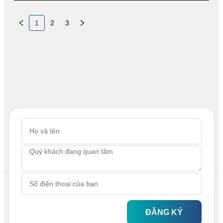
1
2
3
ĐĂNG KÝ