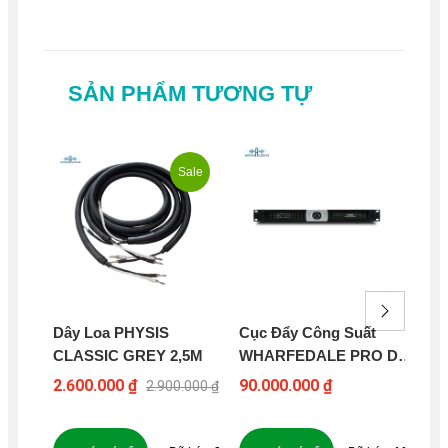
SẢN PHẨM TƯƠNG TỰ
Sale
Dây Loa PHYSIS
Cục Đẩy Công Suất
Cụ
CLASSIC GREY 2,5M
WHARFEDALE PRO DP
WH
2200
DP
2.600.000 ₫
90.000.000 ₫
40
2.900.000 ₫