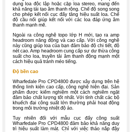
dụng loa độc lập hoặc cặp loa stereo, mang đến
khả năng tái tạo âm thanh rộng. Chế độ song song
cho phép kết nối cục đẩy tăng hiệu suất loa. Chế
độ cầu nối giúp kết nối với các loa đáp ứng âm
thanh mạnh mẽ.
Ngoài ra công nghệ topo lớp H mới, tạo ra amp
headroom năng động và cao cấp. Với công nghệ
này cũng giúp loa của bạn đảm bảo độ chi tiết, độ
nét cao. Amp headroom cung cấp sự dư thừa công
suất cho loa, truyền tải âm thanh động mạnh một
cách hiệu quả tránh méo tiếng.
Độ bền cao
Wharfedale Pro CPD4800 được xây dựng trên hệ
thống linh kiện cao cấp, công nghệ hiện đại. Sản
phẩm được kiểm nghiệm một cách nghiêm ngặt
đảm bảo chất lượng tốt nhất. Với tính chất các bộ
khuếch đại công suất lớn thường phải hoạt động
trong môi trường nhiệt độ áo.
Tuy nhiên đối với mẫu cục đẩy công suất
Wharfedale Pro CPD4800 đảm bảo khả năng duy
trì hiệu suất làm mát. Chỉ với việc tháo nắp đậy