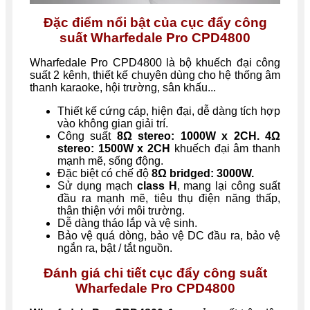
Đặc điểm nổi bật của cục đẩy công
suất Wharfedale Pro CPD4800
Wharfedale Pro CPD4800 là bộ khuếch đại công
suất 2 kênh, thiết kế chuyên dùng cho hệ thống âm
thanh karaoke, hội trường, sân khấu...
Thiết kế cứng cáp, hiện đại, dễ dàng tích hợp
vào không gian giải trí.
Công suất
8Ω stereo: 1000W x 2CH. 4Ω
stereo: 1500W x 2CH
khuếch đại âm thanh
mạnh mẽ, sống động.
Đặc biệt có chế độ
8Ω bridged: 3000W.
Sử dụng mạch
class H
, mang lại công suất
đầu ra mạnh mẽ, tiêu thụ điện năng thấp,
thân thiện với môi trường.
Dễ dàng tháo lắp và vệ sinh.
Bảo vệ quá dòng, bảo vệ DC đầu ra, bảo vệ
ngắn ra, bật / tắt nguồn.
Đánh giá chi tiết cục đẩy công suất
Wharfedale Pro CPD4800