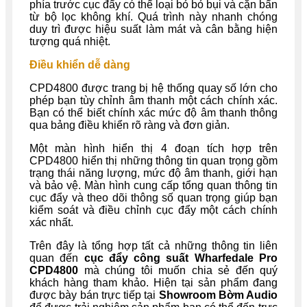
phía trước cục đẩy có thể loại bỏ bỏ bụi và cặn bẩn
từ bộ lọc không khí. Quá trình này nhanh chóng
duy trì được hiệu suất làm mát và cân bằng hiện
tượng quá nhiệt.
Điều khiển dễ dàng
CPD4800 được trang bị hệ thống quay số lớn cho
phép bạn tùy chỉnh âm thanh một cách chính xác.
Bạn có thể biết chính xác mức độ âm thanh thông
qua bảng điều khiển rõ ràng và đơn giản.
Một màn hình hiển thị 4 đoạn tích hợp trên
CPD4800 hiển thị những thông tin quan trọng gồm
trạng thái năng lượng, mức độ âm thanh, giới hạn
và bảo vệ. Màn hình cung cấp tổng quan thông tin
cục đẩy và theo dõi thông số quan trọng giúp bạn
kiểm soát và điều chỉnh cục đẩy một cách chính
xác nhất.
Trên đây là tổng hợp tất cả những thông tin liên
quan đến
cục đẩy công suất Wharfedale Pro
CPD4800
mà chúng tôi muốn chia sẻ đến quý
khách hàng tham khảo. Hiện tại sản phẩm đang
được bày bán trực tiếp tại
Showroom Bờm Audio