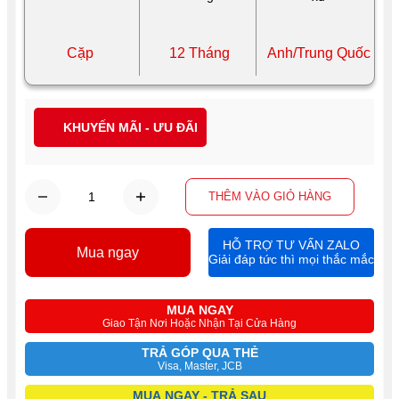
Cặp
12 Tháng
Anh/Trung Quốc
KHUYẾN MÃI - ƯU ĐÃI
THÊM VÀO GIỎ HÀNG
HỖ TRỢ TƯ VẤN ZALO
Mua ngay
Giải đáp tức thì mọi thắc mắc
MUA NGAY
Giao Tận Nơi Hoặc Nhận Tại Cửa Hàng
TRẢ GÓP QUA THẺ
Visa, Master, JCB
MUA NGAY - TRẢ SAU