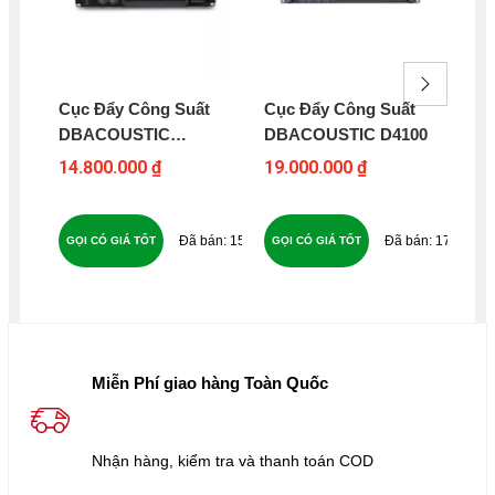
Cục Đẩy Công Suất
Cục Đẩy Công Suất
Cụ
DBACOUSTIC
DBACOUSTIC D4100
Ka
KD1200PRO
14.800.000 ₫
19.000.000 ₫
5.9
150
172
GỌI CÓ GIÁ TỐT
GỌI CÓ GIÁ TỐT
GỌ
Miễn Phí giao hàng Toàn Quốc
Nhận hàng, kiểm tra và thanh toán COD