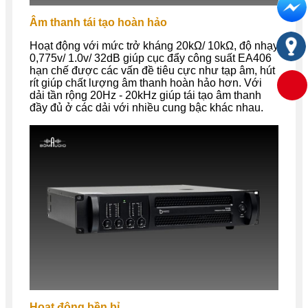
Âm thanh tái tạo hoàn hảo
Hoạt động với mức trở kháng 20kΩ/ 10kΩ, độ nhạy
0,775v/ 1.0v/ 32dB giúp cục đẩy công suất EA406
hạn chế được các vấn đề tiêu cực như tạp âm, hút
rít giúp chất lượng âm thanh hoàn hảo hơn. Với
dải tần rộng 20Hz - 20kHz giúp tái tạo âm thanh
đầy đủ ở các dải với nhiều cung bậc khác nhau.
Hoạt động bền bỉ