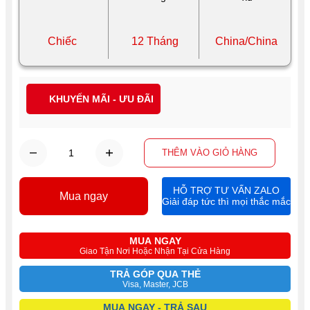
Chiếc
12 Tháng
China/China
KHUYẾN MÃI - ƯU ĐÃI
THÊM VÀO GIỎ HÀNG
HỖ TRỢ TƯ VẤN ZALO
Mua ngay
Giải đáp tức thì mọi thắc mắc
MUA NGAY
Giao Tận Nơi Hoặc Nhận Tại Cửa Hàng
TRẢ GÓP QUA THẺ
Visa, Master, JCB
MUA NGAY - TRẢ SAU