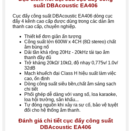
suất DBAcoustic EA406
Cục đẩy công suất DBAcoustic EA406 dòng cục
đẩy 4 kênh cao cấp được dùng trong các dàn âm
thanh cao cấp, chuyên nghiệp.
Thiết kế đơn giản ấn tượng
Công suất lớn 600W x 4CH (8Ω stereo) chất
âm bùng nổ
Dải tần khá rộng 20Hz - 20kHz tái tạo âm
thanh đầy đủ
Trở kháng 20kΩ/ 10kΩ, độ nhạy 0,775v/ 1.0v/
32dB
Mạch khuếch đại Class H hiệu suất làm việc
cao, ổn định
Dòng công suất siêu bền,chất âm sáng sạch
chi tiết
Phối ghép dễ dàng với vang số, loa karaoke,
loa hội trường, sân khấu...
Tự đóng nguồn khi xảy ra sự cố, bảo vệ tuyệt
đối cho hệ thống âm thanh.
Đánh giá chi tiết cục đẩy công suất
DBAcoustic EA406