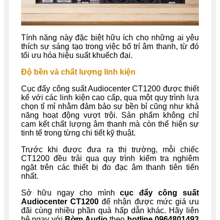
Tính năng này đặc biệt hữu ích cho những ai yêu
thích sự sáng tạo trong việc bố trí âm thanh, từ đó
tối ưu hóa hiệu suất khuếch đại.
Độ bền và chất lượng linh kiện
Cục đẩy công suất Audiocenter CT1200 được thiết
kế với các linh kiện cao cấp, qua một quy trình lựa
chọn tỉ mỉ nhằm đảm bảo sự bền bỉ cũng như khả
năng hoạt động vượt trội. Sản phẩm không chỉ
cam kết chất lượng âm thanh mà còn thể hiện sự
tinh tế trong từng chi tiết kỹ thuật.
Trước khi được đưa ra thị trường, mỗi chiếc
CT1200 đều trải qua quy trình kiểm tra nghiêm
ngặt trên các thiết bị đo đạc âm thanh tiên tiến
nhất.
Sở hữu ngay cho mình
cục đẩy công suất
Audiocenter CT1200
để nhận được mức giá ưu
đãi cùng nhiều phần quà hấp dẫn khác. Hãy liên
hệ ngay với
Bờm Audio
theo
hotline 0964801493