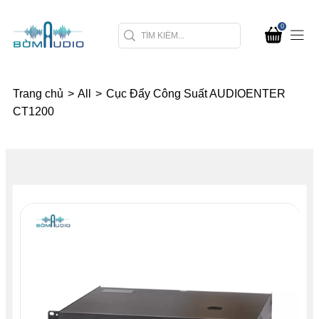
0
Trang chủ
>
All
>
Cục Đẩy Công Suất AUDIOENTER
CT1200