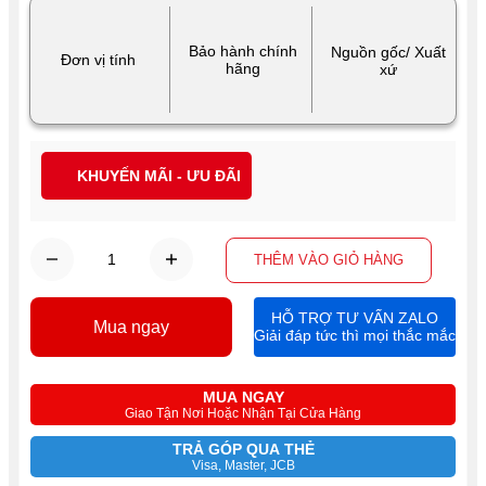
Bảo hành chính
Nguồn gốc/ Xuất
Đơn vị tính
hãng
xứ
KHUYẾN MÃI - ƯU ĐÃI
THÊM VÀO GIỎ HÀNG
HỖ TRỢ TƯ VẤN ZALO
Mua ngay
Giải đáp tức thì mọi thắc mắc
MUA NGAY
Giao Tận Nơi Hoặc Nhận Tại Cửa Hàng
TRẢ GÓP QUA THẺ
Visa, Master, JCB