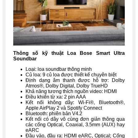
Thông số kỹ thuật Loa Bose Smart Ultra
Soundbar
Loại: loa soundbar thông minh
Củ loa: 9 củ loa được thiết kế chuyên biệt
Định dạng âm thanh được hỗ trợ: Dolby
Atmos®, Dolby Digital, Dolby TrueHD
Khả năng tương thích nguồn video: HDMI
Điều khiển từ xa: 2 pin AAA
Kết nối không dây: Wi-Fi®, Bluetooth®,
Apple AirPlay 2 và Spotify Connect
Bluetooth: phiên bản V4.2
Kết nối có dây vô cùng đơn giản thông qua
các cổng Optical, Coaxial, 3.5mm (AUX) hay
eARC
Đầu vào, đầu ra: HDMI eARC, Optical; Cổng