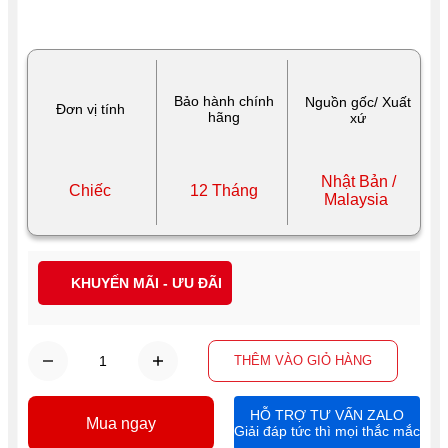
Bảo hành chính
Nguồn gốc/ Xuất
Đơn vị tính
hãng
xứ
Nhật Bản /
Chiếc
12 Tháng
Malaysia
KHUYẾN MÃI - ƯU ĐÃI
THÊM VÀO GIỎ HÀNG
HỖ TRỢ TƯ VẤN ZALO
Mua ngay
Giải đáp tức thì mọi thắc mắc