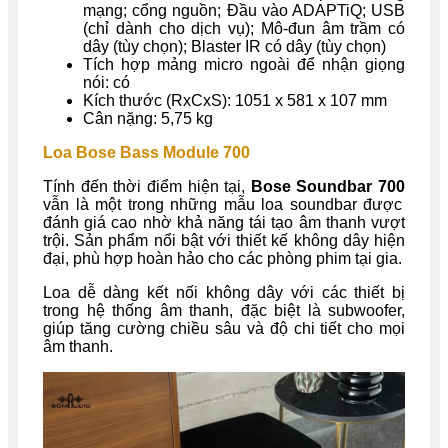
mạng; cổng nguồn; Đầu vào ADAPTiQ; USB
(chỉ dành cho dịch vụ); Mô-đun âm trầm có
dây (tùy chọn); Blaster IR có dây (tùy chọn)
Tích hợp mảng micro ngoài để nhận giọng
nói: có
Kích thước (RxCxS): 1051 x 581 x 107 mm
Cân nặng: 5,75 kg
Loa Bose Bass Module 700
Tính đến thời điểm hiện tại,
Bose Soundbar 700
vẫn là một trong những mẫu loa soundbar được
đánh giá cao nhờ khả năng tái tạo âm thanh vượt
trội. Sản phẩm nổi bật với thiết kế không dây hiện
đại, phù hợp hoàn hảo cho các phòng phim tại gia.
Loa dễ dàng kết nối không dây với các thiết bị
trong hệ thống âm thanh, đặc biệt là subwoofer,
giúp tăng cường chiều sâu và độ chi tiết cho mọi
âm thanh.