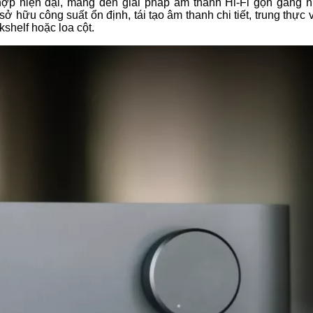
 hợp hiện đại, mang đến giải pháp âm thanh Hi-Fi gọn gàng 
 hữu công suất ổn định, tái tạo âm thanh chi tiết, trung thực
kshelf hoặc loa cột.