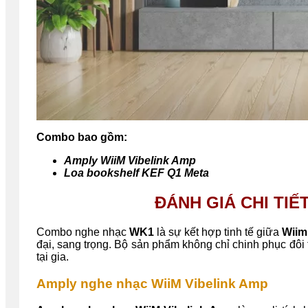
Combo bao gồm:
Amply WiiM Vibelink Amp
Loa bookshelf KEF Q1 Meta
ĐÁNH GIÁ CHI TI
Combo nghe nhạc
WK1
là sự kết hợp tinh tế giữa
Wiim
đại, sang trọng. Bộ sản phẩm không chỉ chinh phục đôi
tại gia.
Amply nghe nhạc WiiM Vibelink Amp