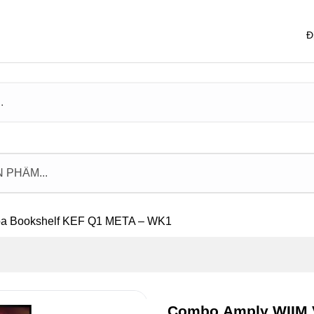
Đ
a Bookshelf KEF Q1 META – WK1
Combo Amply WIIM 