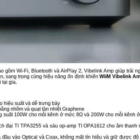
ao gồm Wi-Fi, Bluetooth và AirPlay 2, Vibelink Amp giúp trải 
iản, sang trọng cùng hiệu năng ổn định khiến
WiiM Vibelink A
tại gia.
o hiệu suất và dễ trưng bày
t bằng nhôm và quạt tản nhiệt Graphene
ng suất 100W cho mỗi kênh ở mức 8Ω và 200W cho mỗi kênh 
h đại TI TPA3255 và sáu op-amp TI OPA1612 cho âm thanh r
a đầu vào Optical và Coax, không mất tín hiệu và giữ được độ 