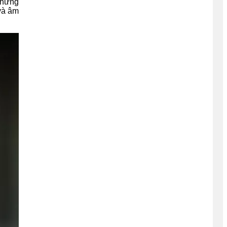
nhưng
 và âm