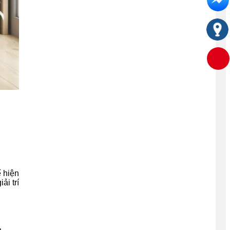
ế hiện
ải trí