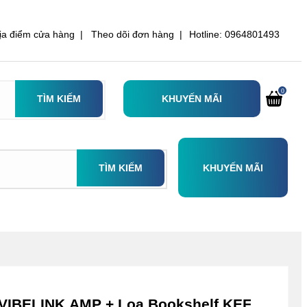
ịa điểm cửa hàng |
Theo dõi đơn hàng |
Hotline: 0964801493
0
TÌM KIẾM
KHUYẾN MÃI
TÌM KIẾM
KHUYẾN MÃI
VIBELINK AMP + Loa Bookshelf KEF