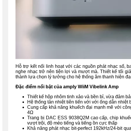
Hỗ trợ kết nối linh hoạt với các nguồn phát nhạc số, b
nghe nhạc trở nên tiện lợi và mượt mà. Thiết kế tối g
thành lựa chọn lý tưởng cho hệ thống âm thanh hiện đại 
Đặc điểm nổi bật của amply WiiM Vibelink Amp
Thiết kế hộp nhôm tinh xảo và bền bỉ, vừa đảm bả
Hệ thống tản nhiệt tiên tiến với với ống dẫn nhiệ
Cung cấp khả năng khuếch đại mạnh mẽ với cô
4Ω
Trang bị DAC ESS 9038Q2M cao cấp, chip khuếc
vượt trội, độ méo tiếng và tiếng ồn cực thấp
Khả năng phát nhạc bit-perfect 192kHz/24-bit qu