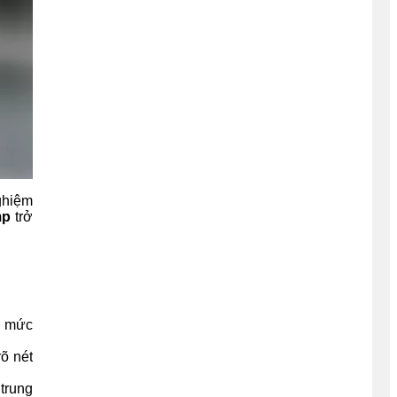
nghiệm
mp
trở
ở mức
õ nét
trung