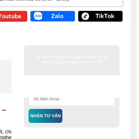
Để lại thông tin để được chúng tôi tư
vấn trong thời gian nhanh nhất
 –
NHẬN TƯ VẤN
t, chi
 nghe