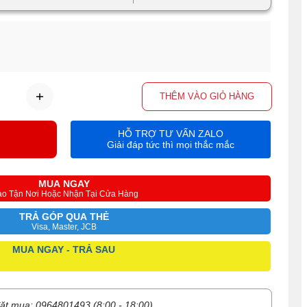
THÊM VÀO GIỎ HÀNG
HỖ TRỢ TƯ VẤN ZALO
Giải đáp tức thì mọi thắc mắc
MUA NGAY
ao Tận Nơi Hoặc Nhận Tại Cửa Hàng
TRẢ GÓP QUA THẺ
Visa, Master, JCB
MUA NGAY - TRẢ SAU
ặt mua: 0964801493 (8:00 - 18:00)