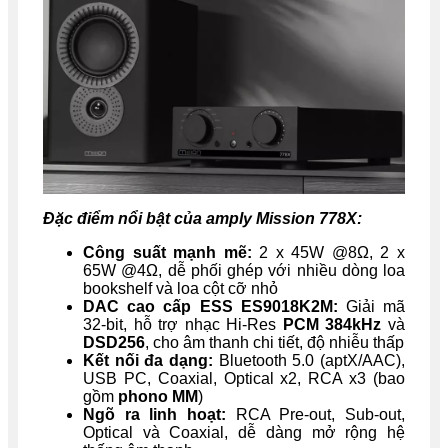
Đặc điểm nổi bật của amply Mission 778X:
Công suất mạnh mẽ:
2 x 45W @8Ω, 2 x
65W @4Ω, dễ phối ghép với nhiều dòng loa
bookshelf và loa cột cỡ nhỏ
DAC cao cấp ESS ES9018K2M:
Giải mã
32-bit, hỗ trợ nhạc Hi-Res
PCM 384kHz
và
DSD256
, cho âm thanh chi tiết, độ nhiễu thấp
Kết nối đa dạng:
Bluetooth 5.0 (aptX/AAC),
USB PC, Coaxial, Optical x2, RCA x3 (bao
gồm
phono MM
)
Ngõ ra linh hoạt:
RCA Pre-out, Sub-out,
Optical và Coaxial, dễ dàng mở rộng hệ