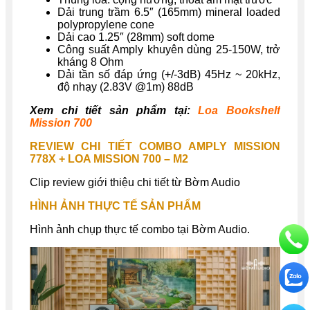
Dải trung trầm 6.5″ (165mm) mineral loaded
polypropylene cone
Dải cao 1.25″ (28mm) soft dome
Công suất Amply khuyên dùng 25-150W, trở
kháng 8 Ohm
Dải tần số đáp ứng (+/-3dB) 45Hz ~ 20kHz,
độ nhạy (2.83V @1m) 88dB
Xem chi tiết sản phẩm tại:
Loa Bookshelf
Mission 700
REVIEW CHI TIẾT COMBO AMPLY MISSION
778X + LOA MISSION 700 – M2
Clip review giới thiệu chi tiết từ Bờm Audio
HÌNH ẢNH THỰC TẾ SẢN PHẨM
Hình ảnh chụp thực tế combo tại Bờm Audio.