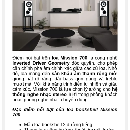
Điểm nổi bật trên
loa Mission 700
là công nghệ
Inverted Driver Geometry
độc quyền, cho phép
căn chỉnh pha âm chính xác giữa các củ loa. Nhờ
đó, loa mang đến
sân khấu âm thanh rộng mở
,
giọng hát rõ ràng, dải bass gọn gàng và treble
mượt mà. Với khả năng trình diễn tự nhiên và giàu
cảm xúc, Mission 700 là lựa chọn lý tưởng cho
hệ
thống nghe nhạc stereo hi-fi
trong phòng khách
hoặc phòng nghe nhạc chuyên dụng.
Đặc điểm nổi bật của loa bookshelf Mission
700:
Mẫu loa bookshelf 2 đường tiếng
Thùng loa: cộng hưởng, thoát âm mặt trước