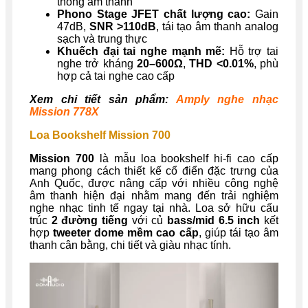
thống âm thanh
Phono Stage JFET chất lượng cao:
Gain
47dB,
SNR >110dB
, tái tạo âm thanh analog
sạch và trung thực
Khuếch đại tai nghe mạnh mẽ:
Hỗ trợ tai
nghe trở kháng
20–600Ω
,
THD <0.01%
, phù
hợp cả tai nghe cao cấp
Xem chi tiết sản phẩm:
Amply nghe nhạc
Mission 778X
Loa Bookshelf Mission 700
Mission 700
là mẫu loa bookshelf hi-fi cao cấp
mang phong cách thiết kế cổ điển đặc trưng của
Anh Quốc, được nâng cấp với nhiều công nghệ
âm thanh hiện đại nhằm mang đến trải nghiệm
nghe nhạc tinh tế ngay tại nhà. Loa sở hữu cấu
trúc
2 đường tiếng
với củ
bass/mid 6.5 inch
kết
hợp
tweeter dome mềm cao cấp
, giúp tái tạo âm
thanh cân bằng, chi tiết và giàu nhạc tính.