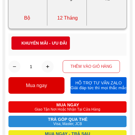
Bộ
12 Tháng
KHUYẾN MÃI - ƯU ĐÃI
THÊM VÀO GIỎ HÀNG
HỖ TRỢ TƯ VẤN ZALO
Mua ngay
Giải đáp tức thì mọi thắc mắc
MUA NGAY
Giao Tận Nơi Hoặc Nhận Tại Cửa Hàng
TRẢ GÓP QUA THẺ
Visa, Master, JCB
MUA NGAY - TRẢ SAU