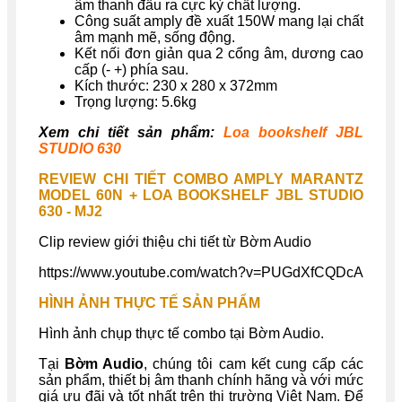
âm thanh đầu ra cực kỳ chất lượng.
Công suất amply đề xuất 150W mang lại chất
âm mạnh mẽ, sống động.
Kết nối đơn giản qua 2 cổng âm, dương cao
cấp (- +) phía sau.
Kích thước: 230 x 280 x 372mm
Trọng lượng: 5.6kg
Xem chi tiết sản phẩm:
Loa bookshelf JBL
STUDIO 630
REVIEW CHI TIẾT COMBO AMPLY MARANTZ
MODEL 60N + LOA BOOKSHELF JBL STUDIO
630 - MJ2
Clip review giới thiệu chi tiết từ Bờm Audio
https://www.youtube.com/watch?v=PUGdXfCQDcA
HÌNH ẢNH THỰC TẾ SẢN PHẨM
Hình ảnh chụp thực tế combo tại Bờm Audio.
Tại
Bờm Audio
, chúng tôi cam kết cung cấp các
sản phẩm, thiết bị âm thanh chính hãng và với mức
giá ưu đãi và tốt nhất trên thị trường Việt Nam. Để