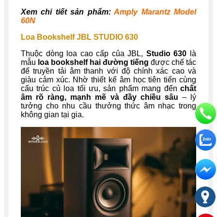
Xem chi tiết sản phẩm:
Amply Marantz Model
60N
Loa Bookshelf JBL STUDIO 630
Thuộc dòng loa cao cấp của JBL,
Studio 630
là
mẫu
loa bookshelf hai đường tiếng
được chế tác
để truyền tải âm thanh với độ chính xác cao và
giàu cảm xúc. Nhờ thiết kế âm học tiên tiến cùng
cấu trúc củ loa tối ưu, sản phẩm mang đến
chất
âm rõ ràng, mạnh mẽ và đầy chiều sâu
– lý
tưởng cho nhu cầu thưởng thức âm nhạc trong
không gian tại gia.