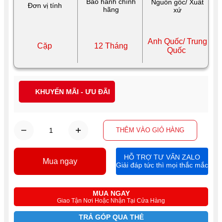
Bảo hành chính
Nguồn gốc/ Xuất
Đơn vị tính
hãng
xứ
Anh Quốc/ Trung
Cặp
12 Tháng
Quốc
KHUYẾN MÃI - ƯU ĐÃI
THÊM VÀO GIỎ HÀNG
HỖ TRỢ TƯ VẤN ZALO
Mua ngay
Giải đáp tức thì mọi thắc mắc
MUA NGAY
Giao Tận Nơi Hoặc Nhận Tại Cửa Hàng
TRẢ GÓP QUA THẺ