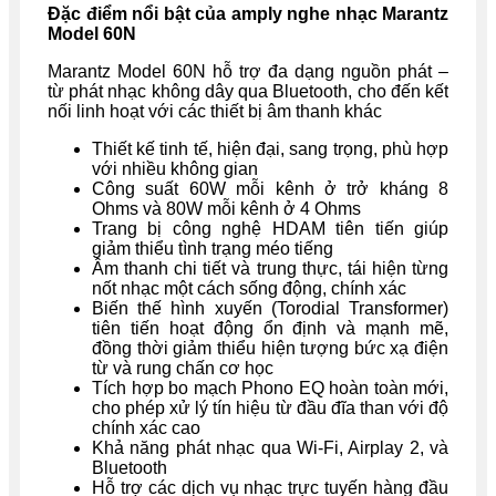
Đặc điểm nổi bật của amply nghe nhạc Marantz
Model 60N
Marantz Model 60N hỗ trợ đa dạng nguồn phát –
từ phát nhạc không dây qua Bluetooth, cho đến kết
nối linh hoạt với các thiết bị âm thanh khác
Thiết kế tinh tế, hiện đại, sang trọng, phù hợp
với nhiều không gian
Công suất 60W mỗi kênh ở trở kháng 8
Ohms và 80W mỗi kênh ở 4 Ohms
Trang bị công nghệ HDAM tiên tiến giúp
giảm thiểu tình trạng méo tiếng
Âm thanh chi tiết và trung thực, tái hiện từng
nốt nhạc một cách sống động, chính xác
Biến thế hình xuyến (Torodial Transformer)
tiên tiến hoạt động ổn định và mạnh mẽ,
đồng thời giảm thiểu hiện tượng bức xạ điện
từ và rung chấn cơ học
Tích hợp bo mạch Phono EQ hoàn toàn mới,
cho phép xử lý tín hiệu từ đầu đĩa than với độ
chính xác cao
Khả năng phát nhạc qua Wi-Fi, Airplay 2, và
Bluetooth
Hỗ trợ các dịch vụ nhạc trực tuyến hàng đầu