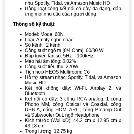
như Spotify, Tidal, và Amazon Music HD
Hàng loạt cổng kết nối có dây đa dạng, đáp
ứng mọi nhu cầu của người dùng
Thông số kỹ thuật:
Model: Model 60N
Loại: Amply nghe nhạc
Số kênh ‘ 2 kênh
Công suất ngõ ra (8/4 Ohm): 60/80 W
Đáp tuyến tần số: 5Hz – 100kHz
Méo hài âm tổng: 0.02%
Công suất tiêu thụ: 220W
Tích hợp HEOS Multiroom: Có
Hỗ trợ stream nhạc: Spotify, Tidal, và Amazon
Music HD
Kết nối không dây: Wi-Fi, Airplay 2, và
Bluetooth
Kết nối có dây: 3 cổng RCA analog, 1 cổng
Phono MM, cổng Optical và Coaxial, cổng
USB A, cổng HDMI ARC, cổng Preamp Out
và Subwoofer Out, ngõ Headphone
Kích thước (WxHxD): 44.2 cm x 12.95 cm x
43.18 cm
Trọng lượng: 12.75 kg