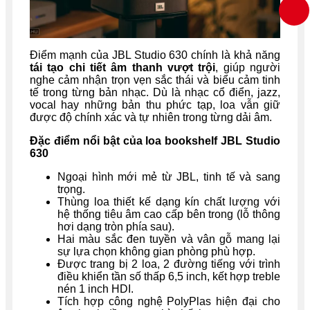
Điểm mạnh của JBL Studio 630 chính là khả năng
tái tạo chi tiết âm thanh vượt trội
, giúp người
nghe cảm nhận trọn vẹn sắc thái và biểu cảm tinh
tế trong từng bản nhạc. Dù là nhạc cổ điển, jazz,
vocal hay những bản thu phức tạp, loa vẫn giữ
được độ chính xác và tự nhiên trong từng dải âm.
Đặc điểm nổi bật của loa bookshelf JBL Studio
630
Ngoại hình mới mẻ từ JBL, tinh tế và sang
trọng.
Thùng loa thiết kế dạng kín chất lượng với
hệ thống tiêu âm cao cấp bên trong (lỗ thông
hơi dạng tròn phía sau).
Hai màu sắc đen tuyền và vân gỗ mang lại
sự lựa chọn không gian phòng phù hợp.
Được trang bị 2 loa, 2 đường tiếng với trình
điều khiển tần số thấp 6,5 inch, kết hợp treble
nén 1 inch HDI.
Tích hợp công nghệ PolyPlas hiện đại cho