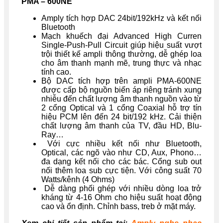
PMA – 600NE
Amply tích hợp DAC 24bit/192kHz và kết nối
Bluetooth
Mạch khuếch đại Advanced High Curren
Single-Push-Pull Circuit giúp hiệu suất vượt
trội thiết kế ampli thông thường, dễ ghép loa
cho âm thanh mạnh mẽ, trung thực và nhạc
tính cao.
Bộ DAC tích hợp trên ampli PMA-600NE
được cấp bộ nguồn biến áp riêng tránh xung
nhiễu đến chất lượng âm thanh nguồn vào từ
2 cổng Optical và 1 cổng Coaxial hỗ trợ tín
hiệu PCM lên đến 24 bit/192 kHz. Cải thiện
chất lượng âm thanh của TV, đầu HD, Blu-
Ray…
Với cực nhiều kết nối như Bluetooth,
Optical, các ngõ vào như CD, Aux, Phono…
đa dạng kết nối cho các bác. Cổng sub out
nối thêm loa sub cực tiện. Với công suất 70
Watts/kênh (4 Ohms)
Dễ dàng phối ghép với nhiều dòng loa trở
kháng từ 4-16 Ohm cho hiệu suất hoạt động
cao và ổn định. Chỉnh bass, treb ở mặt máy.