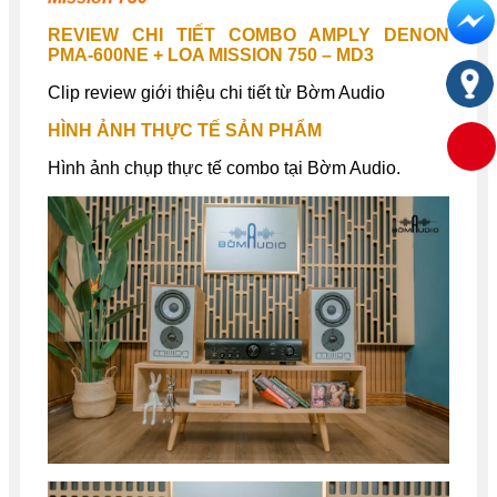
REVIEW CHI TIẾT
COMBO AMPLY DENON
PMA-600NE + LOA MISSION 750 – MD3
Clip review giới thiệu chi tiết từ Bờm Audio
HÌNH ẢNH THỰC TẾ SẢN PHẨM
Hình ảnh chụp thực tế combo tại Bờm Audio.