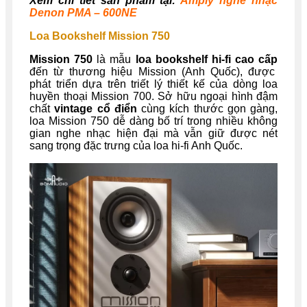
Xem chi tiết sản phẩm tại:
Amply nghe nhạc
Denon PMA – 600NE
Loa Bookshelf Mission 750
Mission 750
là mẫu
loa bookshelf hi-fi cao cấp
đến từ thương hiệu Mission (Anh Quốc), được
phát triển dựa trên triết lý thiết kế của dòng loa
huyền thoại Mission 700. Sở hữu ngoại hình đậm
chất
vintage cổ điển
cùng kích thước gọn gàng,
loa Mission 750 dễ dàng bố trí trong nhiều không
gian nghe nhạc hiện đại mà vẫn giữ được nét
sang trọng đặc trưng của loa hi-fi Anh Quốc.