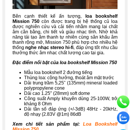
Bên cạnh thiết kế ấn tượng,
loa bookshelf
Mission 750
còn được trang bị hệ thống củ loa
được nghiên cứu và cải tiến nhằm mang lại chất
âm cân bằng, chi tiết và giàu nhạc tính. Nhờ khả
năng tái tạo âm thanh tự nhiên cùng sân khấu âm
thanh rộng mở, Mission 750 phù hợp cho nhiều hệ
thống
nghe nhạc stereo hi-fi
, đáp ứng tốt nhu cầu
thưởng thức âm nhạc chất lượng cao tại gia.
Đặc điểm nổi bật của loa bookshelf Mission 750
Mẫu loa bookshelf 2 đường tiếng
Thùng loa: cộng hưởng, thoát âm mặt trước
Dải trung trầm 5,25" (135mm) mineral loaded
polypropylene cone
Dải cao 1.25″ (28mm) soft dome
Công suất Amply khuyên dùng 25-100W, trở
kháng 8 Ohm
Dải tần số đáp ứng (+/-3dB) 48Hz - 20kHz,
độ nhạy (2.83V @1m) 86dB
Xem chi tiết sản phẩm tại:
Loa Bookshelf
Mission 750