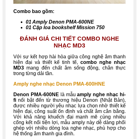
Combo bao gồm:
01 Amply Denon PMA-600NE
01 Cặp loa bookshelf
Mission 750
ĐÁNH GIÁ CHI TIẾT COMBO NGHE
NHẠC MD3
Với sự kết hợp hài hòa giữa công nghệ âm thanh
hiện đại và thiết kế tinh tế,
combo nghe nhạc
MD3
mang đến chất âm sống động, chân thực
trong từng dải tần.
Amply nghe nhạc Denon PMA-600HNE
Denon PMA-600NE
là mẫu
amply nghe nhạc hi-
fi
nổi bật đến từ thương hiệu Denon (Nhật Bản),
được nhiều người yêu nhạc lựa chọn nhờ thiết kế
hiện đại, công suất ổn định và chất âm cân bằng.
Với khả năng khuếch đại mạnh mẽ cùng nhiều
cổng kết nối tiện lợi, mẫu amply này dễ dàng phối
ghép với nhiều dòng loa nghe nhạc, phù hợp cho
hệ thống âm thanh gia đình.