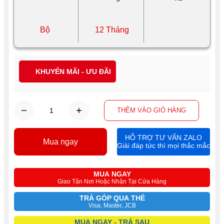
Bộ
12 Tháng
KHUYẾN MÃI - ƯU ĐÃI
THÊM VÀO GIỎ HÀNG
HỖ TRỢ TƯ VẤN ZALO
Mua ngay
Giải đáp tức thì mọi thắc mắc
MUA NGAY
Giao Tận Nơi Hoặc Nhận Tại Cửa Hàng
TRẢ GÓP QUA THẺ
Visa, Master, JCB
MUA NGAY - TRẢ SAU