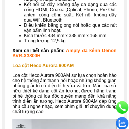
Kết nối có dây, không dây đa dạng qua các
cổng HDMI, Coaxial,Optical, Phono, Pre Out,
anten, cổng công suất. Kết nối không dây
qua Wifi, Bluetooth.
Điều khiển bằng giọng nói hoặc qua các nút
vặn bấm linh hoạt.
Kích thước 434 mm x 388 mm x 168 mm
Trọng lượng 12,5 kg
Xem chi tiết sản phẩm:
Amply đa kênh Denon
AVR-X3800H
Loa cột Heco Aurora 900AM
Loa cột Heco Aurora 900AM sự lựa chọn hoàn hảo
cho hệ thống âm thanh nổi hoặc những không gian
phòng giải trí có diện tích vừa và lớn. Mẫu loa sở
hữu thiết kế dạng cột ấn tượng, được hãng trang
bị hệ thống củ loa độc quyền mang đến khả năng
trình diễn ấn tượng. Heco Aurora 900AM đáp ứng
nhu cầu nghe nhạc, xem phim giải trí chuyên dụng
chất lượng cao.