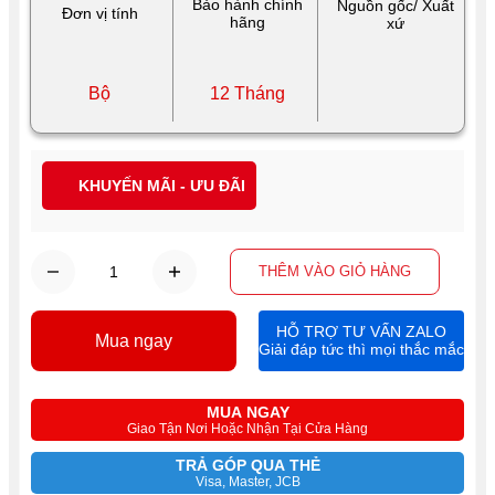
Bảo hành chính
Nguồn gốc/ Xuất
Đơn vị tính
hãng
xứ
Bộ
12 Tháng
KHUYẾN MÃI - ƯU ĐÃI
THÊM VÀO GIỎ HÀNG
HỖ TRỢ TƯ VẤN ZALO
Mua ngay
Giải đáp tức thì mọi thắc mắc
MUA NGAY
Giao Tận Nơi Hoặc Nhận Tại Cửa Hàng
TRẢ GÓP QUA THẺ
Visa, Master, JCB