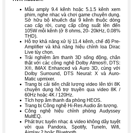
Mẫu amply 9.4 kênh hoặc 5.1.5 kênh xem
phim, nghe nhạc và chơi game chuyên dụng.
Sở hữu bộ khuếch đại 9 kênh thuộc dòng
cao cấp rời, cung cấp công suất lên đến
105W mỗi kênh (ở 8 ohms, 20- 20kHz, 0.08%
THD).
Hỗ trợ khả năng xử lý 11.4 kênh, chế độ Pre-
Amplifier và khả năng hiệu chỉnh loa Dirac
Live tùy chọn.
Trải nghiệm âm thanh 3D sống động, chân
thật với các công nghệ Dolby Atmos®, DTS:
X®, IMAX Enhanced và Auro 3D, cùng với
Dolby Surround, DTS Neural: X và Auro-
Matic upmixer.
Trang bị cải tiến chất lượng video lên tới 8K
chuyên dụng hỗ trợ truyền qua video 8K /
60Hz hoặc 4K / 120Hz.
Tích hợp âm thanh đa phòng HEOS.
Trang bị Công nghệ Hi-Res Audio ấn tượng.
Công nghệ hiệu chỉnh phòng Audyssey
MultEQ.
Phát trực tuyến nhạc & video không dây tuyệt
vời qua Pandora, Spotify, TuneIn, Wifi,
Airplay 2 hoặc Bluetooth.