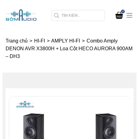
0
Trang chủ
>
HI-FI
>
AMPLY HI-FI
>
Combo Amply
DENON AVR X3800H + Loa Cột HECO AURORA 900AM
– DH3