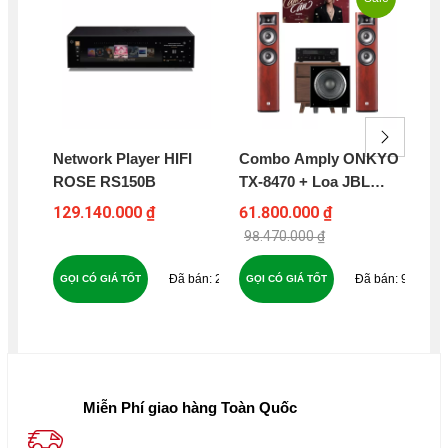
Network Player HIFI
Combo Amply ONKYO
Co
ROSE RS150B
TX-8470 + Loa JBL
DR
STUDIO 680 + Loa
MA
129.140.000 ₫
61.800.000 ₫
37
Subwoofer
50
98.470.000 ₫
58
WHARFEDALE SW12 –
ONJ6
22
95
GỌI CÓ GIÁ TỐT
GỌI CÓ GIÁ TỐT
GỌ
Miễn Phí giao hàng Toàn Quốc