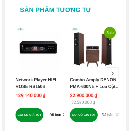
SẢN PHẨM TƯƠNG TỰ
Sale
Network Player HIFI
Combo Amply DENON
Am
ROSE RS150B
PMA-600NE + Loa Cột
DE
WHARFEDALE
129.140.000 ₫
22.900.000 ₫
16
DIAMOND 12.3 – DP9
32.580.000 ₫
19
22
123
GỌI CÓ GIÁ TỐT
GỌI CÓ GIÁ TỐT
GỌ