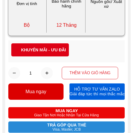
Bảo hành chính
Nguồn gốc/ Xuất
Đơn vị tính
hãng
xứ
Bộ
12 Tháng
KHUYẾN MÃI - ƯU ĐÃI
THÊM VÀO GIỎ HÀNG
HỖ TRỢ TƯ VẤN ZALO
Mua ngay
Giải đáp tức thì mọi thắc mắc
MUA NGAY
Giao Tận Nơi Hoặc Nhận Tại Cửa Hàng
TRẢ GÓP QUA THẺ
Visa, Master, JCB