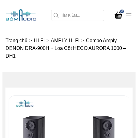
0
Trang chủ
>
HI-FI
>
AMPLY HI-FI
>
Combo Amply
DENON DRA-900H + Loa Cột HECO AURORA 1000 –
DH1