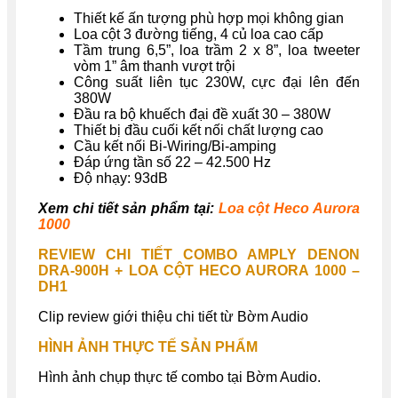
Thiết kế ấn tượng phù hợp mọi không gian
Loa cột 3 đường tiếng, 4 củ loa cao cấp
Tầm trung 6,5”, loa trầm 2 x 8”, loa tweeter
vòm 1” âm thanh vượt trội
Công suất liên tục 230W, cực đại lên đến
380W
Đầu ra bộ khuếch đại đề xuất 30 – 380W
Thiết bị đầu cuối kết nối chất lượng cao
Cầu kết nối Bi-Wiring/Bi-amping
Đáp ứng tần số 22 – 42.500 Hz
Độ nhạy: 93dB
Xem chi tiết sản phẩm tại:
Loa cột Heco Aurora
1000
REVIEW CHI TIẾT COMBO AMPLY DENON
DRA-900H + LOA CỘT HECO AURORA 1000 –
DH1
Clip review giới thiệu chi tiết từ Bờm Audio
HÌNH ẢNH THỰC TẾ SẢN PHẨM
Hình ảnh chụp thực tế combo tại Bờm Audio.