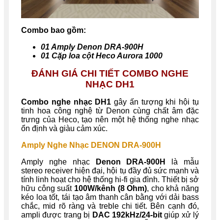
Combo bao gồm:
01 Amply Denon DRA-900H
01 Cặp loa cột Heco Aurora 1000
ĐÁNH GIÁ CHI TIẾT COMBO NGHE
NHẠC DH1
Combo nghe nhạc DH1
gây ấn tượng khi hội tụ
tinh hoa công nghệ từ Denon cùng chất âm đặc
trưng của Heco, tạo nên một hệ thống nghe nhạc
ổn định và giàu cảm xúc.
Amply Nghe Nhạc DENON DRA-900H
Amply nghe nhạc
Denon DRA-900H
là mẫu
stereo receiver hiện đại, hội tụ đầy đủ sức mạnh và
tính linh hoạt cho hệ thống hi-fi gia đình. Thiết bị sở
hữu công suất
100W/kênh (8 Ohm)
, cho khả năng
kéo loa tốt, tái tạo âm thanh cân bằng với dải bass
chắc, mid rõ ràng và treble chi tiết. Bên cạnh đó,
ampli được trang bị
DAC 192kHz/24-bit
giúp xử lý