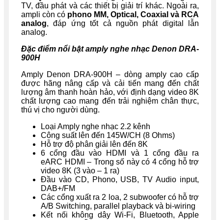
TV, đầu phát và các thiết bị giải trí khác. Ngoài ra,
ampli còn có
phono MM, Optical, Coaxial và RCA
analog
, đáp ứng tốt cả nguồn phát digital lẫn
analog.
Đặc điểm nổi bật amply nghe nhạc Denon DRA-
900H
Amply Denon DRA-900H – dòng amply cao cấp
được hãng nâng cấp và cải tiến mang đến chất
lượng âm thanh hoàn hảo, với định dạng video 8K
chất lượng cao mang đến trải nghiệm chân thực,
thú vị cho người dùng.
Loại Amply nghe nhạc 2.2 kênh
Công suất lên đến 145W/CH (8 Ohms)
Hỗ trợ độ phân giải lên đến 8K
6 cổng đầu vào HDMI và 1 cổng đầu ra
eARC HDMI – Trong số này có 4 cổng hỗ trợ
video 8K (3 vào – 1 ra)
Đầu vào CD, Phono, USB, TV Audio input,
DAB+/FM
Các cổng xuất ra 2 loa, 2 subwoofer có hỗ trợ
A/B Switching, parallel playback và bi-wiring
Kết nối không dây Wi-Fi, Bluetooth, Apple