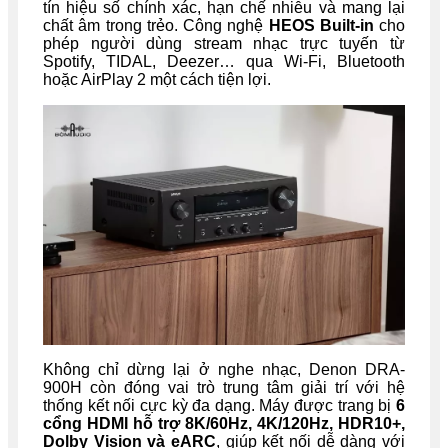
tín hiệu số chính xác, hạn chế nhiễu và mang lại
chất âm trong trẻo. Công nghệ
HEOS Built-in
cho
phép người dùng stream nhạc trực tuyến từ
Spotify, TIDAL, Deezer… qua Wi-Fi, Bluetooth
hoặc AirPlay 2 một cách tiện lợi.
Không chỉ dừng lại ở nghe nhạc, Denon DRA-
900H còn đóng vai trò trung tâm giải trí với hệ
thống kết nối cực kỳ đa dạng. Máy được trang bị
6
cổng HDMI hỗ trợ 8K/60Hz, 4K/120Hz, HDR10+,
Dolby Vision và eARC
, giúp kết nối dễ dàng với