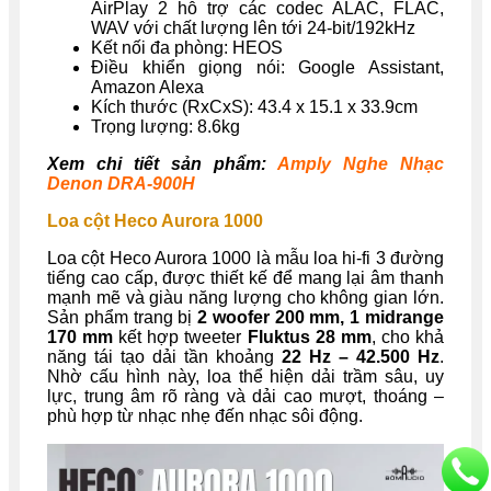
AirPlay 2 hỗ trợ các codec ALAC, FLAC,
WAV với chất lượng lên tới 24-bit/192kHz
Kết nối đa phòng: HEOS
Điều khiển giọng nói: Google Assistant,
Amazon Alexa
Kích thước (RxCxS): 43.4 x 15.1 x 33.9cm
Trọng lượng: 8.6kg
Xem chi tiết sản phẩm:
Amply Nghe Nhạc
Denon DRA-900H
Loa cột Heco Aurora 1000
Loa cột Heco Aurora 1000 là mẫu loa hi-fi 3 đường
tiếng cao cấp, được thiết kế để mang lại âm thanh
mạnh mẽ và giàu năng lượng cho không gian lớn.
Sản phẩm trang bị
2 woofer 200 mm, 1 midrange
170 mm
kết hợp tweeter
Fluktus 28 mm
, cho khả
năng tái tạo dải tần khoảng
22 Hz – 42.500 Hz
.
Nhờ cấu hình này, loa thể hiện dải trầm sâu, uy
lực, trung âm rõ ràng và dải cao mượt, thoáng –
phù hợp từ nhạc nhẹ đến nhạc sôi động.