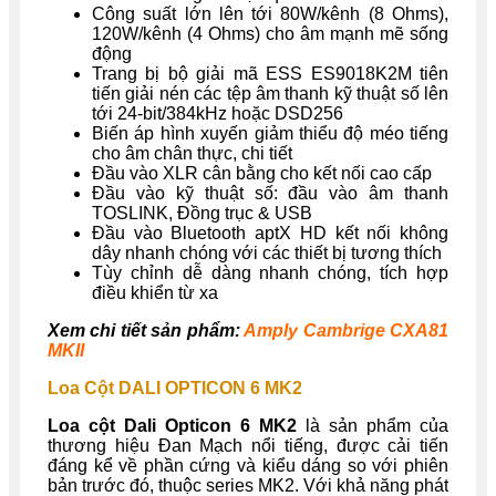
Công suất lớn lên tới 80W/kênh (8 Ohms),
120W/kênh (4 Ohms) cho âm mạnh mẽ sống
động
Trang bị bộ giải mã ESS ES9018K2M tiên
tiến giải nén các tệp âm thanh kỹ thuật số lên
tới 24-bit/384kHz hoặc DSD256
Biến áp hình xuyến giảm thiểu độ méo tiếng
cho âm chân thực, chi tiết
Đầu vào XLR cân bằng ​cho kết nối cao cấp
Đầu vào kỹ thuật số: đầu vào âm thanh
TOSLINK, Đồng trục & USB
Đầu vào Bluetooth aptX HD ​kết nối không
dây nhanh chóng với các thiết bị tương thích
Tùy chỉnh dễ dàng nhanh chóng, tích hợp
điều khiển từ xa
Xem chi tiết sản phẩm:
Amply Cambrige CXA81
MKII
Loa Cột DALI OPTICON 6 MK2
Loa cột Dali Opticon 6 MK2
là sản phẩm của
thương hiệu Đan Mạch nổi tiếng, được cải tiến
đáng kể về phần cứng và kiểu dáng so với phiên
bản trước đó, thuộc series MK2. Với khả năng phát