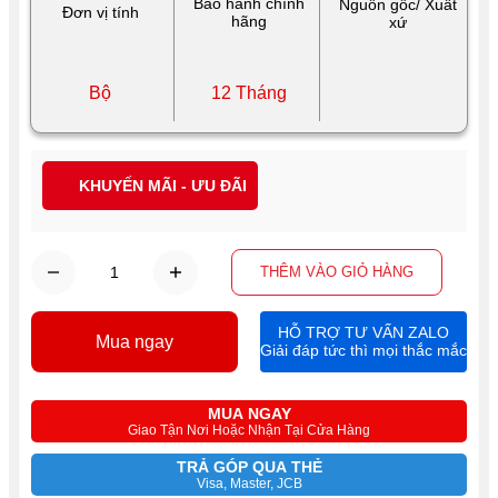
Bảo hành chính
Nguồn gốc/ Xuất
Đơn vị tính
hãng
xứ
Bộ
12 Tháng
KHUYẾN MÃI - ƯU ĐÃI
THÊM VÀO GIỎ HÀNG
HỖ TRỢ TƯ VẤN ZALO
Mua ngay
Giải đáp tức thì mọi thắc mắc
MUA NGAY
Giao Tận Nơi Hoặc Nhận Tại Cửa Hàng
TRẢ GÓP QUA THẺ
Visa, Master, JCB