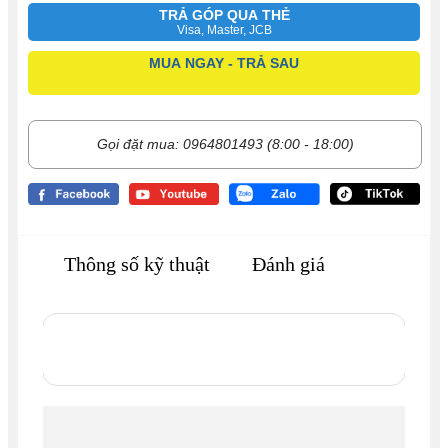
TRẢ GÓP QUA THẺ
Visa, Master, JCB
MUA NGAY - TRẢ SAU
Gọi đặt mua: 0964801493 (8:00 - 18:00)
Thông số kỹ thuật
Đánh giá