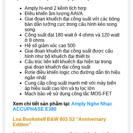
Amply hi-end 2 kênh tích hợp
Điều khiển âm lượng AAVA
Giai đoạn khuếch đại công suất với các bóng
bán dẫn lưỡng cực trong cấu hình kéo song
song
Công suất đạt 180 watt ở 4 ohms và 120 watt
ở 8 ohms
Hệ số giảm xóc cao 500
Giai đoạn khuếch đại công suất được cấu
hình như bộ khuếch đại thiết bị
Cấu trúc liên kết khuếch đại hiện tại trong
giai đoạn khuếch đại công suất
Rơle điều khiển logic cho đường dẫn tín hiệu
ngắn nhất
Cung cấp công suất mạnh mẽ với máy biến
áp hiệu suất cao lớn và tụ lọc lớn
Mạch bảo vệ sử dụng công tắc MOS-FET
Xem chi tiết sản phẩm tại:
Amply Nghe Nhạc
ACCUPHASE E380
Loa Bookshelf B&W 603 S2 “Anniversary
Edition”