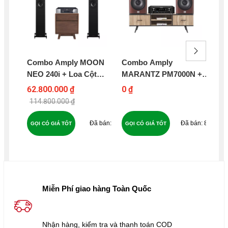
Combo Amply MOON
Combo Amply
Co
NEO 240i + Loa Cột
MARANTZ PM7000N +
SA
WHARFEDALE
Loa JBL STUDIO 630 -
Se
62.800.000 ₫
0 ₫
0 ₫
DIAMOND 12.4I - MW10
B129
CL
114.800.000 ₫
Bo
FA
0
81
GỌI CÓ GIÁ TỐT
GỌI CÓ GIÁ TỐT
GỌ
B2
Miễn Phí giao hàng Toàn Quốc
Nhận hàng, kiểm tra và thanh toán COD