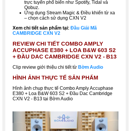
trực tuyến phổ biến như Spotify, Tidal và
Qobuz.
Ứng dụng Stream Magic & Điều khiển từ xa
– chọn cách sử dụng CXN V2
Xem chi tiết sản phẩm tại:
Đầu Giải Mã
CAMBRIDGE CXN V2
REVIEW CHI TIẾT COMBO AMPLY
ACCUPHASE E380 + LOA B&W 603 S2
+ ĐẦU DAC CAMBRIDGE CXN V2
- B13
Clip review giới thiệu chi tiết từ
Bờm Audio
HÌNH ẢNH THỰC TẾ SẢN PHẨM
Hình ảnh chụp thực tế
Combo Amply Accuphase
E380 + Loa B&W 603 S2 + Đầu Dac Cambridge
CXN V2 - B13
tại Bờm Audio