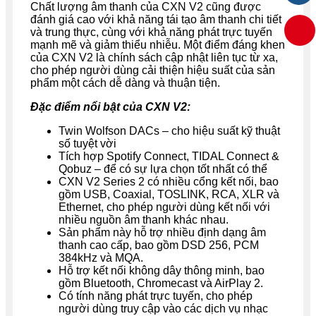
Chất lượng âm thanh của CXN V2 cũng được
đánh giá cao với khả năng tái tạo âm thanh chi tiết
và trung thực, cùng với khả năng phát trực tuyến
mạnh mẽ và giảm thiểu nhiễu. Một điểm đáng khen
của CXN V2 là chính sách cập nhật liên tục từ xa,
cho phép người dùng cải thiện hiệu suất của sản
phẩm một cách dễ dàng và thuận tiện.
Đặc điểm nổi bật của CXN V2:
Twin Wolfson DACs – cho hiệu suất kỹ thuật
số tuyệt vời
Tích hợp Spotify Connect, TIDAL Connect &
Qobuz – để có sự lựa chọn tốt nhất có thể
CXN V2 Series 2 có nhiều cổng kết nối, bao
gồm USB, Coaxial, TOSLINK, RCA, XLR và
Ethernet, cho phép người dùng kết nối với
nhiều nguồn âm thanh khác nhau.
Sản phẩm này hỗ trợ nhiều định dạng âm
thanh cao cấp, bao gồm DSD 256, PCM
384kHz và MQA.
Hỗ trợ kết nối không dây thông minh, bao
gồm Bluetooth, Chromecast và AirPlay 2.
Có tính năng phát trực tuyến, cho phép
người dùng truy cập vào các dịch vụ nhạc