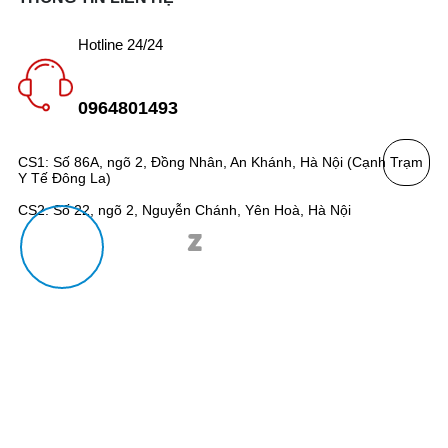
Hotline 24/24
0964801493
CS1: Số 86A, ngõ 2, Đồng Nhân, An Khánh, Hà Nội (Cạnh Trạm
Y Tế Đông La)
CS2: Số 22, ngõ 2, Nguyễn Chánh, Yên Hoà, Hà Nội
Giấy phép ĐKKD số 0109921400 do Sở Kế hoạch và Đầu Tư
Thành phố Hà Nội Cấp ngày 03/03/2022
© 2026 - Bản quyền của bomaudio.com. Thiết kế bởi pancake