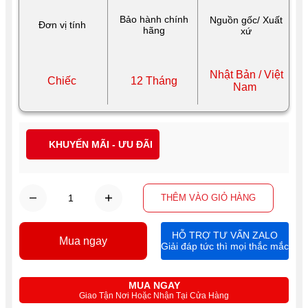
Bảo hành chính
Nguồn gốc/ Xuất
Đơn vị tính
hãng
xứ
Nhật Bản / Việt
Chiếc
12 Tháng
Nam
KHUYẾN MÃI - ƯU ĐÃI
THÊM VÀO GIỎ HÀNG
HỖ TRỢ TƯ VẤN ZALO
Mua ngay
Giải đáp tức thì mọi thắc mắc
MUA NGAY
Giao Tận Nơi Hoặc Nhận Tại Cửa Hàng