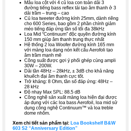
Mẫu loa cột với 4 củ loa con toàn dải 3
đường tiếng bass reflex tái tạo âm thanh ở 3
dải trầm – trung – cao
Củ loa tweeter đường kính 25mm, dành riêng
cho 600 Series, bao gồm 2 phần chính giảm
méo tiếng đáp ứng tần số tối đa 38kHz
Loa Mid “Continuum” độc quyền đường kính
150 mm giúp âm thanh trung thực nhất
Hệ thống 2 loa Woofer đường kính 165 mm
với màng loa dạng nón kết cấu Aerofoli tạo
âm trầm mạnh mẽ
Công suất được gợi ý phối ghép cùng ampli
30W – 200W.
Dải tần 48Hz – 28kHz, ± 3dB cho khả năng
khuếch đại âm thanh cực tốt.
Trở kháng: 8 Ohm, tần số đáp ứng: 48Hz –
28 kHz
Độ nhạy Max SPL: 88.5 dB
Công nghệ sản xuất màng loa hiện đại được
áp dụng với các loa bass Aerofoil, loa mid sử
dụng công nghệ Continuum™ và loa treble
dome nhôm.
Xem chi tiết sản phẩm tại:
Loa Bookshelf B&W
603 S2 “Anniversary Edition”