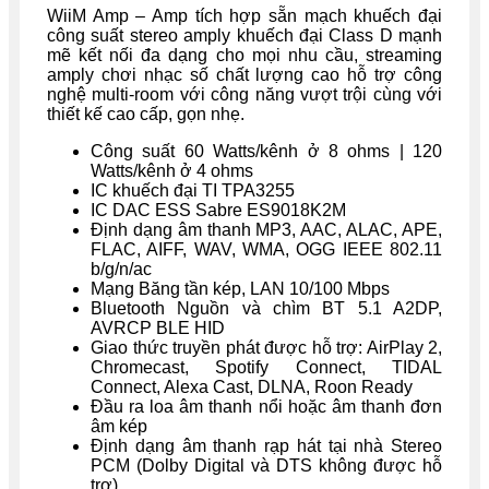
WiiM Amp – Amp tích hợp sẵn mạch khuếch đại
công suất stereo amply khuếch đại Class D mạnh
mẽ kết nối đa dạng cho mọi nhu cầu, streaming
amply chơi nhạc số chất lượng cao hỗ trợ công
nghệ multi-room với công năng vượt trội cùng với
thiết kế cao cấp, gọn nhẹ.
Công suất 60 Watts/kênh ở 8 ohms | 120
Watts/kênh ở 4 ohms
IC khuếch đại TI TPA3255
IC DAC ESS Sabre ES9018K2M
Định dạng âm thanh MP3, AAC, ALAC, APE,
FLAC, AIFF, WAV, WMA, OGG IEEE 802.11
b/g/n/ac
Mạng Băng tần kép, LAN 10/100 Mbps
Bluetooth Nguồn và chìm BT 5.1 A2DP,
AVRCP BLE HID
Giao thức truyền phát được hỗ trợ: AirPlay 2,
Chromecast, Spotify Connect, TIDAL
Connect, Alexa Cast, DLNA, Roon Ready
Đầu ra loa âm thanh nổi hoặc âm thanh đơn
âm kép
Định dạng âm thanh rạp hát tại nhà Stereo
PCM (Dolby Digital và DTS không được hỗ
trợ)