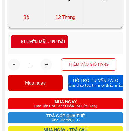
Bộ
12 Tháng
KHUYẾN MÃI - ƯU ĐÃI
THÊM VÀO GIỎ HÀNG
HỖ TRỢ TƯ VẤN ZALO
Mua ngay
Giải đáp tức thì mọi thắc mắc
MUA NGAY
Giao Tận Nơi Hoặc Nhận Tại Cửa Hàng
TRẢ GÓP QUA THẺ
Visa, Master, JCB
MUA NGAY - TRẢ SAU