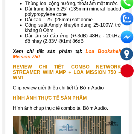
Thùng loa: cộng hưởng, thoát âm mặt trước
Dải trung trầm 5,25" (135mm) mineral loaded
polypropylene cone
Dải cao 1.25″ (28mm) soft dome
Công suất Amply khuyên dùng 25-100W, trở
kháng 8 Ohm
Dải tần số đáp ứng (+/-3dB) 48Hz - 20kHz,
độ nhạy (2.83V @1m) 86dB
Xem chi tiết sản phẩm tại:
Loa Bookshelf
Mission 750
REVIEW CHI TIẾT
COMBO NETWORK
STREAMER WIIM AMP + LOA MISSION 750 –
WM1
Clip review giới thiệu chi tiết từ Bờm Audio
HÌNH ẢNH THỰC TẾ SẢN PHẨM
Hình ảnh chụp thực tế combo tại Bờm Audio.