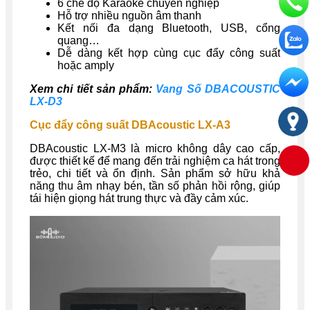
6 chế độ Karaoke chuyên nghiệp
Hỗ trợ nhiều nguồn âm thanh
Kết nối đa dạng Bluetooth, USB, cổng
quang…
Dễ dàng kết hợp cùng cục đẩy công suất
hoặc amply
Xem chi tiết sản phẩm:
Vang Số DBACOUSTIC
LX-D3
Cục đẩy công suất DBAcoustic LX-A3
DBAcoustic LX-M3 là micro không dây cao cấp,
được thiết kế để mang đến trải nghiệm ca hát trong
trẻo, chi tiết và ổn định. Sản phẩm sở hữu khả
năng thu âm nhạy bén, tần số phản hồi rộng, giúp
tái hiện giọng hát trung thực và đầy cảm xúc.