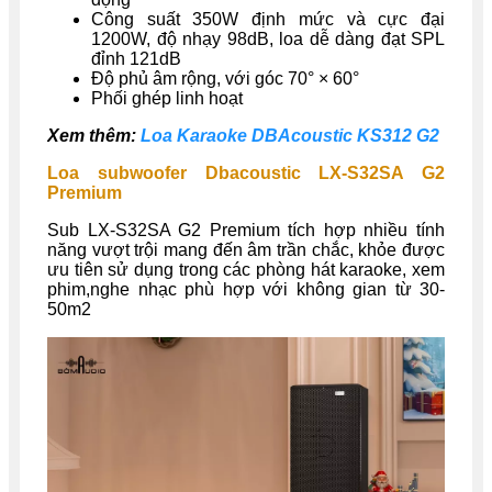
Công suất 350W định mức và cực đại
1200W, độ nhạy 98dB, loa dễ dàng đạt SPL
đỉnh 121dB
Độ phủ âm rộng, với góc 70° × 60°
Phối ghép linh hoạt
Xem thêm:
Loa Karaoke DBAcoustic KS312 G2
Loa subwoofer Dbacoustic LX-S32SA G2
Premium
Sub LX-S32SA G2 Premium tích hợp nhiều tính
năng vượt trội mang đến âm trần chắc, khỏe được
ưu tiên sử dụng trong các phòng hát karaoke, xem
phim,nghe nhạc phù hợp với không gian từ 30-
50m2