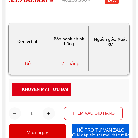
Bảo hành chính
Nguồn gốc/ Xuất
Đơn vị tính
hãng
xứ
Bộ
12 Tháng
KHUYẾN MÃI - ƯU ĐÃI
THÊM VÀO GIỎ HÀNG
HỖ TRỢ TƯ VẤN ZALO
Mua ngay
Giải đáp tức thì mọi thắc mắc