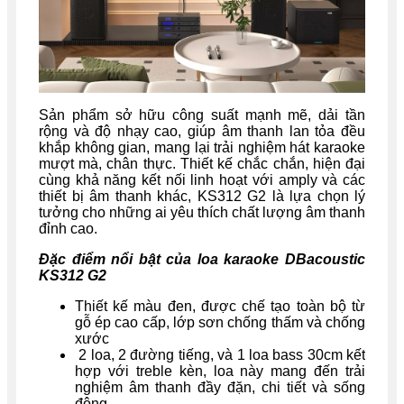
Sản phẩm sở hữu công suất mạnh mẽ, dải tần
rộng và độ nhạy cao, giúp âm thanh lan tỏa đều
khắp không gian, mang lại trải nghiệm hát karaoke
mượt mà, chân thực. Thiết kế chắc chắn, hiện đại
cùng khả năng kết nối linh hoạt với amply và các
thiết bị âm thanh khác, KS312 G2 là lựa chọn lý
tưởng cho những ai yêu thích chất lượng âm thanh
đỉnh cao.
Đặc điểm nổi bật của loa karaoke DBacoustic
KS312 G2
Thiết kế màu đen, được chế tạo toàn bộ từ
gỗ ép cao cấp, lớp sơn chống thấm và chống
xước
2 loa, 2 đường tiếng, và 1 loa bass 30cm kết
hợp với treble kèn, loa này mang đến trải
nghiệm âm thanh đầy đặn, chi tiết và sống
động