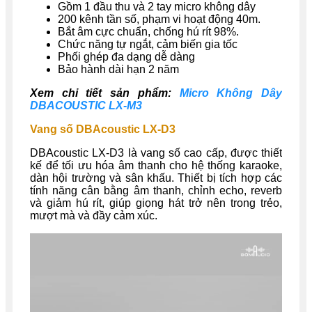
Gồm 1 đầu thu và 2 tay micro không dây
200 kênh tần số, phạm vi hoạt động 40m.
Bắt âm cực chuẩn, chống hú rít 98%.
Chức năng tự ngắt, cảm biến gia tốc
Phối ghép đa dạng dễ dàng
Bảo hành dài hạn 2 năm
Xem chi tiết sản phẩm:
Micro Không Dây
DBACOUSTIC LX-M3
Vang số DBAcoustic LX-D3
DBAcoustic LX-D3 là vang số cao cấp, được thiết
kế để tối ưu hóa âm thanh cho hệ thống karaoke,
dàn hội trường và sân khấu. Thiết bị tích hợp các
tính năng cân bằng âm thanh, chỉnh echo, reverb
và giảm hú rít, giúp giọng hát trở nên trong trẻo,
mượt mà và đầy cảm xúc.