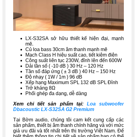
LX-S32SA sở hữu thiết kế hiện đại, mạnh
mẽ.
Củ loa bass 30cm âm thanh mạnh mẽ
Mạch Class H hiệu suất cao, tiết kiệm điện
Công suất liên tục 230W, đỉnh lên đến 600W
Dải tần số ( -10 dB ) 30 Hz – 120 Hz
Tần số đáp ứng ( ± 3 dB ) 40 Hz – 150 Hz
Độ nhạy ( 1W / 1m ) 96 dB
Xếp hạng Maximum SPL 132 dB SPL Đỉnh
Trở kháng 8Ω
Phối ghép đa dạng, dễ dàng
Xem chi tiết sản phẩm tại:
Loa subwoofer
Dbacoustic LX-S32SA G2 Premium
Tại Bờm audio, chúng tôi cam kết cung cấp các
sản phẩm, thiết bị âm thanh chính hãng và với mức
giá ưu đãi và tốt nhất trên thị trường Việt Nam. Để
biết thêm thông tin chi tiết về sản phẩm bạn có thể