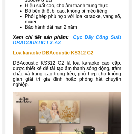
1000W ở 8Ω
Hiệu suất cao, cho âm thanh trung thực
Độ bền thiết bị cao, không bị méo tiếng
Phối ghép phù hợp với loa karaoke, vang số,
mixer.
Bảo hành dài hạn 2 năm
Xem chi tiết sản phẩm:
Cục Đẩy Công Suất
DBACOUSTIC LX-A3
Loa karaoke DBAcoustic KS312 G2
DBAcoustic KS312 G2 là loa karaoke cao cấp,
được thiết kế để tái tạo âm thanh sống động, trầm
chắc và trung cao trong trẻo, phù hợp cho không
gian giải trí gia đình hoặc phòng hát chuyên
nghiệp.