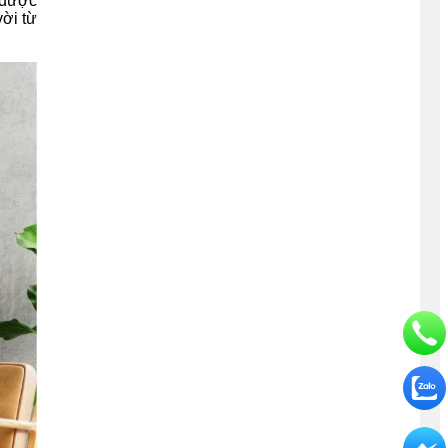
 được
vời từ