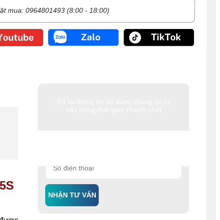
ặt mua: 0964801493 (8:00 - 18:00)
Để lại thông tin để được chúng tôi tư
vấn trong thời gian nhanh nhất
5S
NHẬN TƯ VẤN