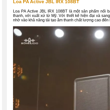
Loa PA Active JBL IRX 108BT
Loa PA Active JBL IRX 108BT là một sản phẩm nổi bậ
thanh, với xuất xứ từ Mỹ. Với thiết kế hiện đại và sa
nhờ vào khả năng tái tạo âm thanh chất lượng cao đến 