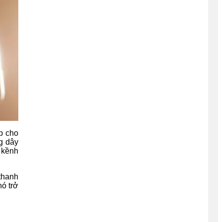
p cho
g dây
g kềnh
thanh
nó trở