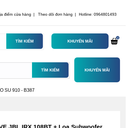
ịa điểm cửa hàng |
Theo dõi đơn hàng |
Hotline: 0964801493
0
TÌM KIẾM
KHUYẾN MÃI
TÌM KIẾM
KHUYẾN MÃI
O SU 910 - B387
E JBL IRX 108BT + Loa Subwoofer