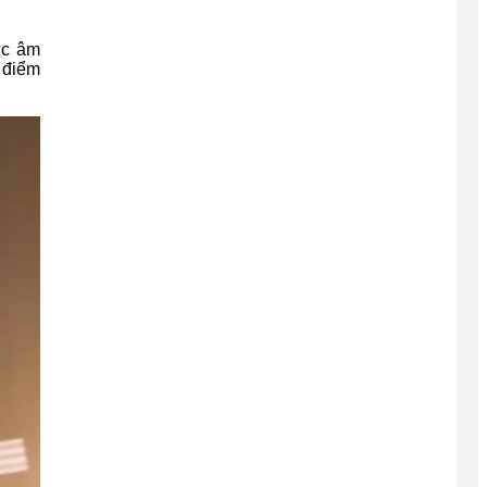
ực âm
i điểm