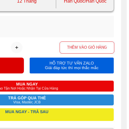
12 Tháng
Hàn Quốc/Hàn Quốc
THÊM VÀO GIỎ HÀNG
HỖ TRỢ TƯ VẤN ZALO
Giải đáp tức thì mọi thắc mắc
MUA NGAY
ao Tận Nơi Hoặc Nhận Tại Cửa Hàng
TRẢ GÓP QUA THẺ
Visa, Master, JCB
MUA NGAY - TRẢ SAU