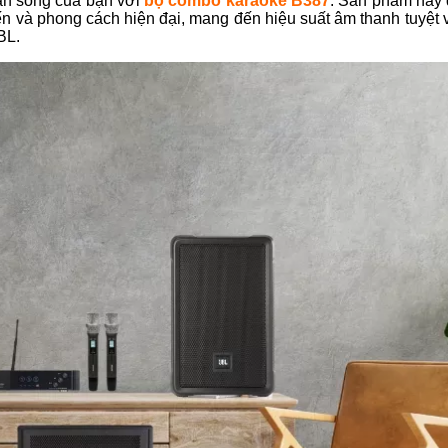
gian sống của bạn với
bộ combo karaoke B387
. Sản phẩm này
tiến và phong cách hiện đại, mang đến hiệu suất âm thanh tuyệt 
BL.