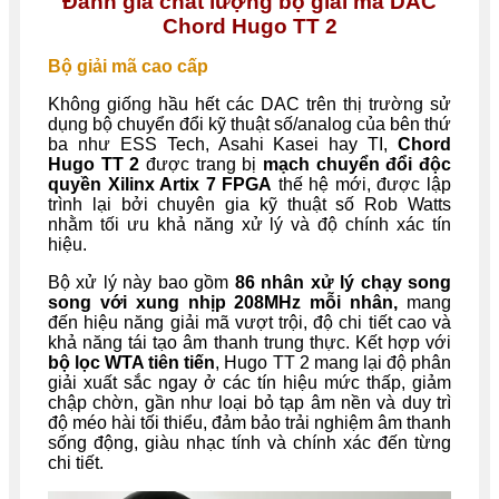
Đánh giá chất lượng bộ giải mã DAC
Chord Hugo TT 2
Bộ giải mã cao cấp
Không giống hầu hết các DAC trên thị trường sử
dụng bộ chuyển đổi kỹ thuật số/analog của bên thứ
ba như ESS Tech, Asahi Kasei hay TI,
Chord
Hugo TT 2
được trang bị
mạch chuyển đổi độc
quyền Xilinx Artix 7 FPGA
thế hệ mới, được lập
trình lại bởi chuyên gia kỹ thuật số Rob Watts
nhằm tối ưu khả năng xử lý và độ chính xác tín
hiệu.
Bộ xử lý này bao gồm
86 nhân xử lý chạy song
song với xung nhịp 208MHz mỗi nhân,
mang
đến hiệu năng giải mã vượt trội, độ chi tiết cao và
khả năng tái tạo âm thanh trung thực. Kết hợp với
bộ lọc WTA tiên tiến
, Hugo TT 2 mang lại độ phân
giải xuất sắc ngay ở các tín hiệu mức thấp, giảm
chập chờn, gần như loại bỏ tạp âm nền và duy trì
độ méo hài tối thiểu, đảm bảo trải nghiệm âm thanh
sống động, giàu nhạc tính và chính xác đến từng
chi tiết.