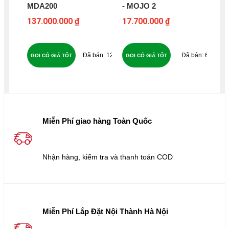
MDA200
- MOJO 2
AU
137.000.000 ₫
17.700.000 ₫
32
120
65
GỌI CÓ GIÁ TỐT
GỌI CÓ GIÁ TỐT
GỌ
Miễn Phí giao hàng Toàn Quốc
Nhận hàng, kiểm tra và thanh toán COD
Miễn Phí Lắp Đặt Nội Thành Hà Nội