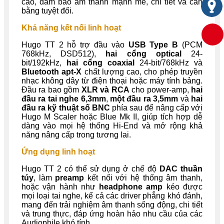
cao, đảm bảo âm thanh mạnh mẽ, chi tiết và cân
bằng tuyệt đối.
Khả năng kết nối linh hoạt
Hugo TT 2 hỗ trợ đầu vào
USB Type B
(PCM
768kHz, DSD512),
hai cổng optical
24-
bit/192kHz,
hai cổng coaxial
24-bit/768kHz và
Bluetooth apt-X
chất lượng cao, cho phép truyền
nhạc không dây từ điện thoại hoặc máy tính bảng.
Đầu ra bao gồm
XLR và RCA
cho power-amp,
hai
đầu ra tai nghe 6,3mm
,
một đầu ra 3,5mm
và
hai
đầu ra kỹ thuật số BNC
phía sau để nâng cấp với
Hugo M Scaler hoặc Blue Mk II, giúp tích hợp dễ
dàng vào mọi hệ thống Hi-End và mở rộng khả
năng nâng cấp trong tương lai.
Ứng dụng linh hoạt
Hugo TT 2 có thể sử dụng ở chế độ
DAC thuần
túy
, làm
preamp
kết nối với hệ thống âm thanh,
hoặc vận hành như
headphone amp
kéo được
mọi loại tai nghe, kể cả các driver phẳng khó đánh,
mang đến trải nghiệm âm thanh sống động, chi tiết
và trung thực, đáp ứng hoàn hảo nhu cầu của các
Audiophile khó tính.