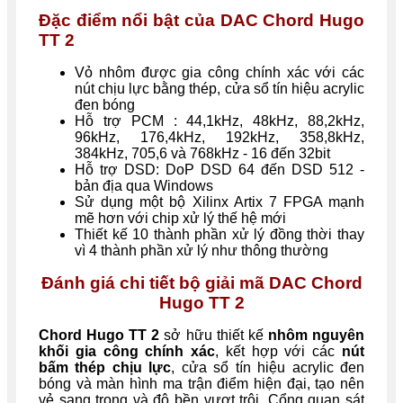
Đặc điểm nổi bật của DAC Chord Hugo
TT 2
Vỏ nhôm được gia công chính xác với các
nút chịu lực bằng thép, cửa sổ tín hiệu acrylic
đen bóng
Hỗ trợ PCM : 44,1kHz, 48kHz, 88,2kHz,
96kHz, 176,4kHz, 192kHz, 358,8kHz,
384kHz, 705,6 và 768kHz - 16 đến 32bit
Hỗ trợ DSD: DoP DSD 64 đến DSD 512 -
bản địa qua Windows
Sử dụng một bộ Xilinx Artix 7 FPGA mạnh
mẽ hơn với chip xử lý thế hệ mới
Thiết kế 10 thành phần xử lý đồng thời thay
vì 4 thành phần xử lý như thông thường
Đánh giá chi tiết bộ giải mã DAC Chord
Hugo TT 2
Chord Hugo TT 2
sở hữu thiết kế
nhôm nguyên
khối gia công chính xác
, kết hợp với các
nút
bấm thép chịu lực
, cửa sổ tín hiệu acrylic đen
bóng và màn hình ma trận điểm hiện đại, tạo nên
vẻ sang trọng và độ bền vượt trội. Cổng quan sát