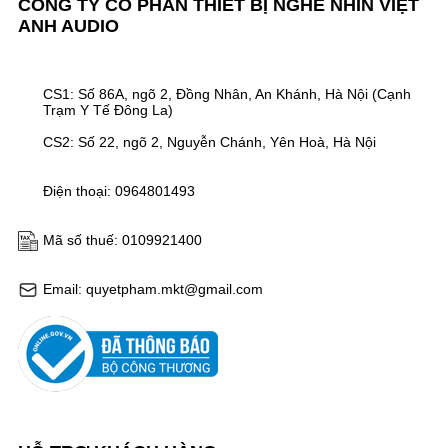
CÔNG TY CỔ PHẦN THIẾT BỊ NGHE NHÌN VIỆT
ANH AUDIO
CS1: Số 86A, ngõ 2, Đồng Nhân, An Khánh, Hà Nội (Cạnh
Trạm Y Tế Đông La)
CS2: Số 22, ngõ 2, Nguyễn Chánh, Yên Hoà, Hà Nội
Điện thoại: 0964801493
Mã số thuế: 0109921400
Email: quyetpham.mkt@gmail.com