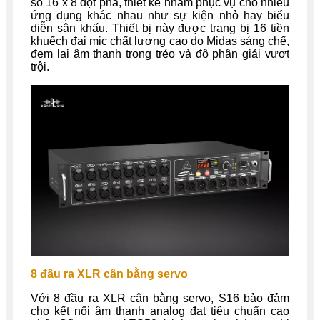
số 16 x 8 đột phá, thiết kế nhằm phục vụ cho nhiều
ứng dụng khác nhau như sự kiện nhỏ hay biểu
diễn sân khấu. Thiết bị này được trang bị 16 tiền
khuếch đại mic chất lượng cao do Midas sáng chế,
đem lại âm thanh trong trẻo và độ phân giải vượt
trội.
8 đầu ra XLR cân bằng servo
Với 8 đầu ra XLR cân bằng servo, S16 bảo đảm
cho kết nối âm thanh analog đạt tiêu chuẩn cao