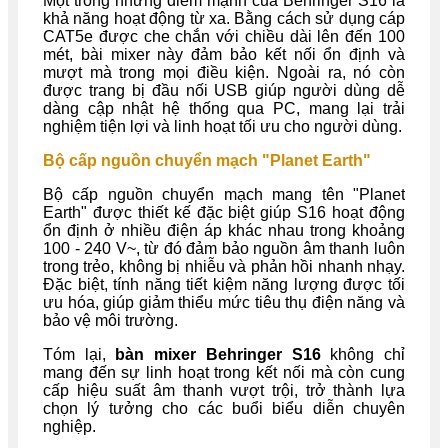
Một trong những điểm mạnh của Behringer S16 là
khả năng hoạt động từ xa. Bằng cách sử dụng cáp
CAT5e được che chắn với chiều dài lên đến 100
mét, bài mixer này đảm bảo kết nối ổn định và
mượt mà trong mọi điều kiện. Ngoài ra, nó còn
được trang bị đầu nối USB giúp người dùng dễ
dàng cập nhật hệ thống qua PC, mang lại trải
nghiệm tiện lợi và linh hoạt tối ưu cho người dùng.
Bộ cấp nguồn chuyển mạch "Planet Earth"
Bộ cấp nguồn chuyển mạch mang tên "Planet
Earth" được thiết kế đặc biệt giúp S16 hoạt động
ổn định ở nhiều điện áp khác nhau trong khoảng
100 - 240 V~, từ đó đảm bảo nguồn âm thanh luôn
trong trẻo, không bị nhiễu và phản hồi nhanh nhạy.
Đặc biệt, tính năng tiết kiệm năng lượng được tối
ưu hóa, giúp giảm thiểu mức tiêu thụ điện năng và
bảo vệ môi trường.
Tóm lại,
bàn mixer Behringer S16
không chỉ
mang đến sự linh hoạt trong kết nối mà còn cung
cấp hiệu suất âm thanh vượt trội, trở thành lựa
chọn lý tưởng cho các buổi biểu diễn chuyên
nghiệp.