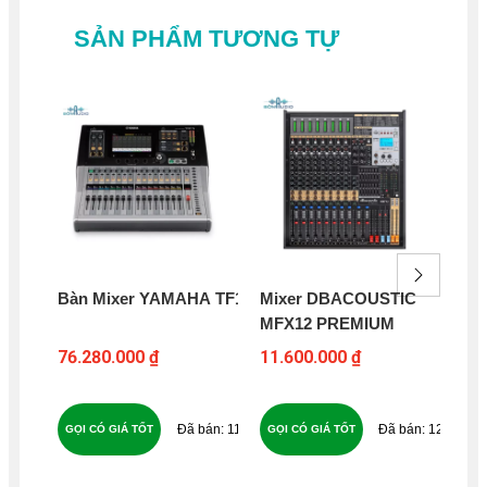
SẢN PHẨM TƯƠNG TỰ
Bàn Mixer YAMAHA TF1
Mixer DBACOUSTIC
Mi
MFX12 PREMIUM
HE
76.280.000 ₫
11.600.000 ₫
16
113
122
GỌI CÓ GIÁ TỐT
GỌI CÓ GIÁ TỐT
GỌ