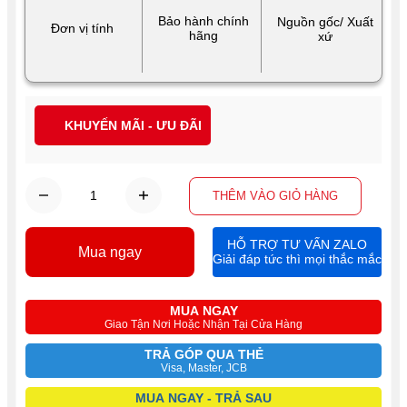
Bảo hành chính
Nguồn gốc/ Xuất
Đơn vị tính
hãng
xứ
KHUYẾN MÃI - ƯU ĐÃI
THÊM VÀO GIỎ HÀNG
HỖ TRỢ TƯ VẤN ZALO
Mua ngay
Giải đáp tức thì mọi thắc mắc
MUA NGAY
Giao Tận Nơi Hoặc Nhận Tại Cửa Hàng
TRẢ GÓP QUA THẺ
Visa, Master, JCB
MUA NGAY - TRẢ SAU