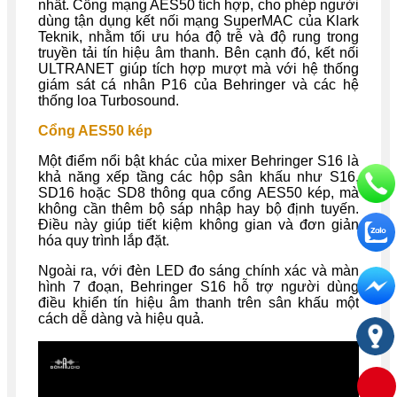
nhất. Cổng mạng AES50 tích hợp, cho phép người
dùng tận dụng kết nối mạng SuperMAC của Klark
Teknik, nhằm tối ưu hóa độ trễ và độ rung trong
truyền tải tín hiệu âm thanh. Bên cạnh đó, kết nối
ULTRANET giúp tích hợp mượt mà với hệ thống
giám sát cá nhân P16 của Behringer và các hệ
thống loa Turbosound.
Cổng AES50 kép
Một điểm nổi bật khác của mixer Behringer S16 là
khả năng xếp tầng các hộp sân khấu như S16,
SD16 hoặc SD8 thông qua cổng AES50 kép, mà
không cần thêm bộ sáp nhập hay bộ định tuyến.
Điều này giúp tiết kiệm không gian và đơn giản
hóa quy trình lắp đặt.
Ngoài ra, với đèn LED đo sáng chính xác và màn
hình 7 đoạn, Behringer S16 hỗ trợ người dùng
điều khiển tín hiệu âm thanh trên sân khấu một
cách dễ dàng và hiệu quả.