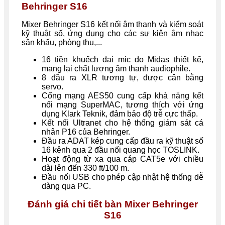
Behringer S16
Mixer Behringer S16 kết nối âm thanh và kiểm soát
kỹ thuật số, ứng dụng cho các sự kiện âm nhạc
sân khấu, phòng thu,...
16 tiền khuếch đại mic do Midas thiết kế,
mang lại chất lượng âm thanh audiophile.
8 đầu ra XLR tương tự, được cân bằng
servo.
Cổng mạng AES50 cung cấp khả năng kết
nối mạng SuperMAC, tương thích với ứng
dụng Klark Teknik, đảm bảo độ trễ cực thấp.
Kết nối Ultranet cho hệ thống giám sát cá
nhân P16 của Behringer.
Đầu ra ADAT kép cung cấp đầu ra kỹ thuật số
16 kênh qua 2 đầu nối quang học TOSLINK.
Hoạt động từ xa qua cáp CAT5e với chiều
dài lên đến 330 ft/100 m.
Đầu nối USB cho phép cập nhật hệ thống dễ
dàng qua PC.
Đánh giá chi tiết bàn
Mixer Behringer
S16