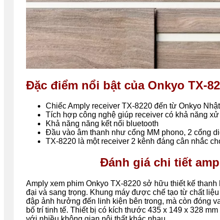
Đặc điểm nổi bật của Onkyo TX-8
Chiếc Amply receiver TX-8220 đến từ Onkyo Nhậ
Tích hợp công nghệ giúp receiver có khả năng xử l
Khả năng năng kết nối bluetooth
Đầu vào âm thanh như cổng MM phono, 2 cổng digit
TX-8220 là một receiver 2 kênh đáng cân nhắc cho
Đánh giá chi tiết a
Amply xem phim Onkyo TX-8220 sở hữu thiết kế thanh lị
đại và sang trọng. Khung máy được chế tạo từ chất liệ
đập ảnh hưởng đến linh kiện bên trong, mà còn đóng vai
bố trí tinh tế. Thiết bị có kích thước 435 x 149 x 328 
với nhiều không gian nội thất khác nhau.