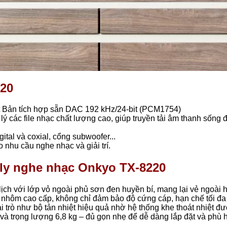
220
t Bản tích hợp sẵn DAC 192 kHz/24-bit (PCM1754)
ý các file nhạc chất lượng cao, giúp truyền tải âm thanh sống 
al và coxial, cổng subwoofer...
 nhu cầu nghe nhạc và giải trí.
mply nghe nhạc Onkyo TX-8220
ch với lớp vỏ ngoài phủ sơn đen huyền bí, mang lại vẻ ngoài 
u nhôm cao cấp, không chỉ đảm bảo độ cứng cáp, hạn chế tối đa
 trò như bộ tản nhiệt hiệu quả nhờ hệ thống khe thoát nhiệt đ
mm và trọng lượng 6,8 kg – đủ gọn nhẹ để dễ dàng lắp đặt và phù