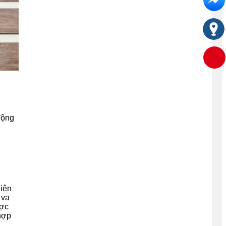
động
hiện
 va
ược
 hợp