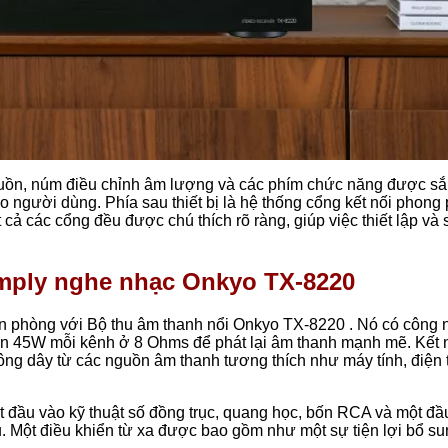
nguồn, núm điều chỉnh âm lượng và các phím chức năng được s
o người dùng. Phía sau thiết bị là hệ thống cổng kết nối phong 
ất cả các cổng đều được chú thích rõ ràng, giúp việc thiết lập và
amply nghe nhạc Onkyo TX-8220
n phòng với Bộ thu âm thanh nổi Onkyo TX-8220 . Nó có công 
ến 45W mỗi kênh ở 8 Ohms để phát lại âm thanh mạnh mẽ. Kết 
ng dây từ các nguồn âm thanh tương thích như máy tính, điện 
t đầu vào kỹ thuật số đồng trục, quang học, bốn RCA và một đầ
 Một điều khiển từ xa được bao gồm như một sự tiện lợi bổ su