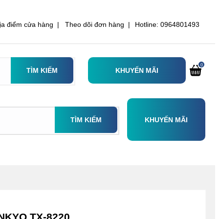
ịa điểm cửa hàng |
Theo dõi đơn hàng |
Hotline: 0964801493
0
TÌM KIẾM
KHUYẾN MÃI
TÌM KIẾM
KHUYẾN MÃI
NKYO TX-8220