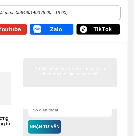
ặt mua: 0964801493 (8:00 - 18:00)
Để lại thông tin để được chúng tôi tư
vấn trong thời gian nhanh nhất
ượng
ng từ
NHẬN TƯ VẤN