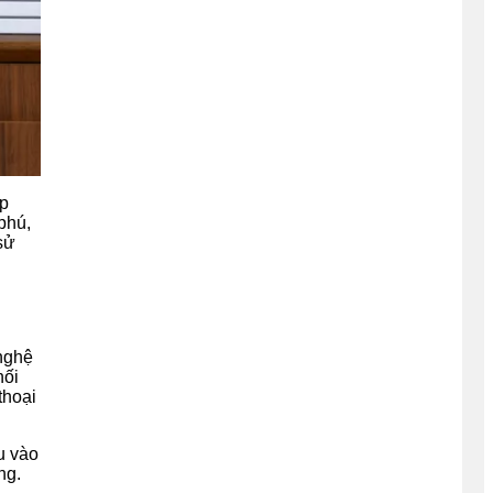
ắp
phú,
 sử
nghệ
nối
thoại
u vào
ng.