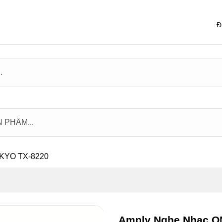
Đ
NKYO TX-8220
Amply Nghe Nhạc O