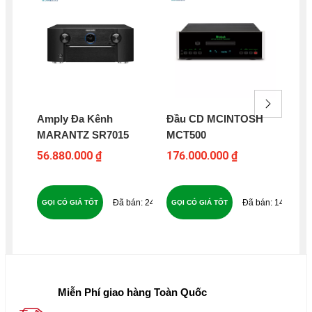
Amply Đa Kênh
Đầu CD MCINTOSH
Net
MARANTZ SR7015
MCT500
RO
56.880.000 ₫
176.000.000 ₫
12
240
147
GỌI CÓ GIÁ TỐT
GỌI CÓ GIÁ TỐT
GỌ
Miễn Phí giao hàng Toàn Quốc