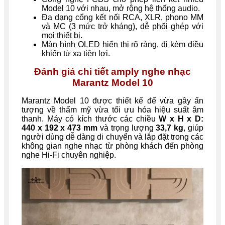
Model 10 với nhau, mở rộng hệ thống audio.
Đa dạng cổng kết nối RCA, XLR, phono MM
và MC (3 mức trở kháng), dễ phối ghép với
mọi thiết bị.
Màn hình OLED hiển thị rõ ràng, đi kèm điều
khiển từ xa tiện lợi.
Đánh giá chi tiết amply nghe nhạc
Marantz Model 10
Marantz Model 10 được thiết kế để vừa gây ấn
tượng về thẩm mỹ vừa tối ưu hóa hiệu suất âm
thanh. Máy có kích thước các chiều
W x H x D:
440 x 192 x 473 mm
và trọng lượng
33,7 kg
, giúp
người dùng dễ dàng di chuyển và lắp đặt trong các
không gian nghe nhạc từ phòng khách đến phòng
nghe Hi-Fi chuyên nghiệp.