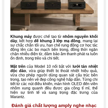
Khung máy
được chế tạo từ
nhôm nguyên khối
dày
, kết hợp
đế khung 3 lớp mạ đồng
, mang lại
sự chắc chắn tối ưu, hạn chế rung động cơ học tác
động lên các bo mạch bên trong, đồng thời ngăn
chặn nhiễu điện từ, đảm bảo âm thanh phát ra luôn
ổn định, trong trẻo và chi tiết.
Mặt trên
của Model 10 nổi bật với
lưới tản nhiệt
độc đáo
, vừa giúp thiết bị thoát nhiệt hiệu quả,
vừa cho phép người dùng quan sát cấu trúc bên
trong, tạo nên vẻ đẹp công nghệ hấp dẫn. Từng chi
tiết từ các nút điều khiển, màn hình OLED đến viền
nhôm xung quanh đều được gia công tỉ mỉ, thể
hiện sự tinh tế và sang trọng đặc trưng của
Marantz.
Đánh giá chất lượng amply nghe nhạc