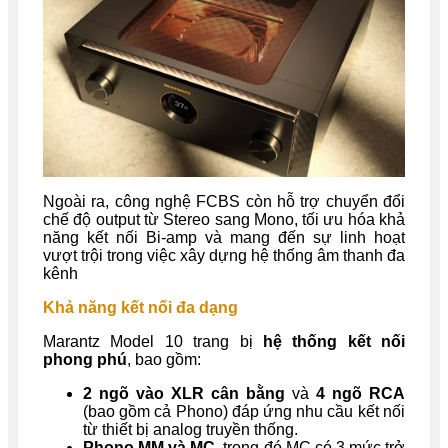
Ngoài ra, công nghệ FCBS còn hỗ trợ chuyển đổi
chế độ output từ Stereo sang Mono, tối ưu hóa khả
năng kết nối Bi-amp và mang đến sự linh hoạt
vượt trội trong việc xây dựng hệ thống âm thanh đa
kênh
Khả năng kết nối đa dạng
Marantz Model 10 trang bị
hệ thống kết nối
phong phú
, bao gồm:
2 ngõ vào XLR cân bằng
và
4 ngõ RCA
(bao gồm cả Phono) đáp ứng nhu cầu kết nối
từ thiết bị analog truyền thống.
Phono MM và MC
, trong đó MC có 3 mức trở