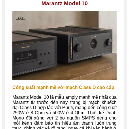
Marantz Model 10
Công suất mạnh mẽ với mạch Class D cao cấp
Marantz Model 10 là mẫu amply mạnh mẽ nhất của
Marantz từ trước đến nay, trang bị mạch khuếch
đại Class D hợp tác với Purifi, mang đến công suất
250W ở 8 Ohm và 500W ở 4 Ohm. Thiết kế Dual-
Mono đối xứng với 2 bộ nguồn SMPS riêng cho
mỗi kênh đảm bảo tín hiệu âm thanh luôn trung
thực, chính xác và rõ ràng, ngay cả khi vận hành ở