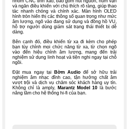
nhôm CNC tinh xảo, bao gồm nút nguồn, núm vặn
và ngăn điều khiển với chú thích rõ ràng, giúp thao
tác nhanh chóng và chính xác. Màn hình OLED
hình tròn hiển thị các thông số quan trọng như mức
âm lượng, ngõ vào đang sử dụng và đồng hồ VU,
hỗ trợ người dùng giám sát trạng thái thiết bị dễ
dàng.
Bên cạnh đó, điều khiển từ xa đi kèm cho phép
bạn tùy chỉnh mọi chức năng từ xa, từ chọn ngõ
vào đến hiệu chỉnh âm lượng, mang đến trải
nghiệm sử dụng linh hoạt và tiện nghi ngay tại chỗ
ngồi.
Đặt mua ngay tại
Bờm Audio
để sở hữu trải
nghiệm âm nhạc đỉnh cao, tận hưởng chất âm
vượt trội và dịch vụ chăm sóc khách hàng uy tín.
Không chỉ là amply,
Marantz Model 10
là bước
nâng tầm cho hệ thống hi-fi của bạn.