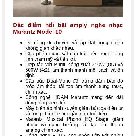
Đặc điểm nổi bật amply nghe nhạc
Marantz Model 10
Dễ dàng di chuyển và lắp đặt trong nhiều
không gian khác nhau.
Cho phép quan sát cấu trúc bên trong, tăng
tính thẩm mỹ và tiện lợi.
Hợp tác với Purifi, công suất 250W (8Ω) và
500W (4Ω), âm thanh mạnh mẽ, sạch và ổn
định.
Cấu trúc Dual-Mono đối xứng đảm bảo độ
méo âm thấp, tái tạo âm thanh trung thực,
chính xác.
Công nghệ HDAM Marantz mang đến dải
động rộng vượt trội
Máy biến áp hình xuyến giảm bức xạ điện từ
và rung chấn cơ học gần như triệt tiêu.
Marantz Musical Phono EQ Stage giảm
nhiễu và cộng hưởng, tái tạo âm thanh
analog chính xác.
Công nghệ FCBS cho phép liên kết nhiều