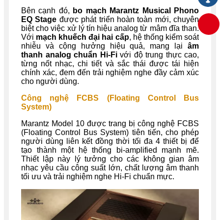
Bên cạnh đó,
bo mạch Marantz Musical Phono
EQ Stage
được phát triển hoàn toàn mới, chuyên
biệt cho việc xử lý tín hiệu analog từ mâm đĩa than.
Với
mạch khuếch đại hai cấp
, hệ thống kiểm soát
nhiễu và cộng hưởng hiệu quả, mang lại
âm
thanh analog chuẩn Hi-Fi
với độ trung thực cao,
từng nốt nhạc, chi tiết và sắc thái được tái hiện
chính xác, đem đến trải nghiệm nghe đầy cảm xúc
cho người dùng.
Công nghệ FCBS (Floating Control Bus
System)
Marantz Model 10 được trang bị công nghệ FCBS
(Floating Control Bus System) tiên tiến, cho phép
người dùng liên kết đồng thời tối đa 4 thiết bị để
tạo thành một hệ thống bi-amplified mạnh mẽ.
Thiết lập này lý tưởng cho các không gian âm
nhạc yêu cầu công suất lớn, chất lượng âm thanh
tối ưu và trải nghiệm nghe Hi-Fi chuẩn mực.