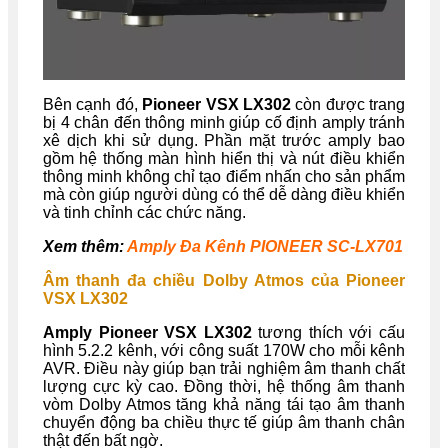
Bên cạnh đó,
Pioneer VSX LX302
còn được trang
bị 4 chân đến thông minh giúp cố định amply tránh
xê dịch khi sử dụng. Phần mặt trước amply bao
gồm hệ thống màn hình hiển thị và nút điều khiển
thông minh không chỉ tạo điểm nhấn cho sản phẩm
mà còn giúp người dùng có thể dễ dàng điều khiển
và tinh chỉnh các chức năng.
Xem thêm:
Amply Đa Kênh PIONEER SC-LX701
Âm thanh đa chiều Dolby Atmos của
Pioneer
VSX LX302
Amply Pioneer VSX LX302
tương thích với cấu
hình 5.2.2 kênh, với công suất 170W cho mỗi kênh
AVR. Điều này giúp bạn trải nghiệm âm thanh chất
lượng cực kỳ cao. Đồng thời, hệ thống âm thanh
vòm Dolby Atmos tăng khả năng tái tạo âm thanh
chuyển động ba chiều thực tế giúp âm thanh chân
thật đến bất ngờ.