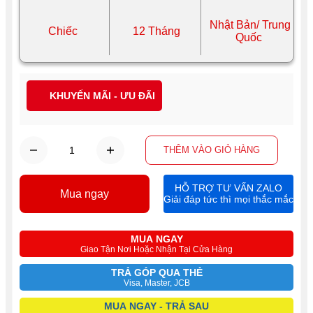
Nhật Bản/ Trung
Chiếc
12 Tháng
Quốc
KHUYẾN MÃI - ƯU ĐÃI
THÊM VÀO GIỎ HÀNG
HỖ TRỢ TƯ VẤN ZALO
Mua ngay
Giải đáp tức thì mọi thắc mắc
MUA NGAY
Giao Tận Nơi Hoặc Nhận Tại Cửa Hàng
TRẢ GÓP QUA THẺ
Visa, Master, JCB
MUA NGAY - TRẢ SAU