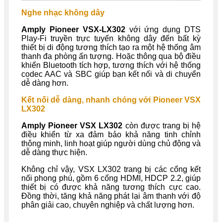
Nghe nhạc không dây
Amply Pioneer VSX-LX302
với ứng dụng DTS
Play-Fi truyền trực tuyến không dây đến bất kỳ
thiết bị di động tương thích tạo ra một hệ thống âm
thanh đa phòng ấn tượng. Hoặc thông qua bộ điều
khiển Bluetooth tích hợp, tương thích với hệ thống
codec AAC và SBC giúp bạn kết nối và di chuyển
dễ dàng hơn.
Kết nối dễ dàng, nhanh chóng với
Pioneer VSX
LX302
Amply Pioneer VSX LX302
còn được trang bị hệ
điều khiển từ xa đảm bảo khả năng tinh chỉnh
thông minh, linh hoạt giúp người dùng chủ động và
dễ dàng thực hiện.
Không chỉ vậy, VSX LX302 trang bị các cổng kết
nối phong phú, gồm 6 cổng HDMI, HDCP 2.2, giúp
thiết bị có được khả năng tương thích cực cao.
Đồng thời, tăng khả năng phát lại âm thanh với độ
phân giải cao, chuyên nghiệp và chất lượng hơn.