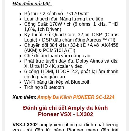
Đặc điểm nổi bật:
Bộ thu 7.2 kênh với 7×170 watt
Loại khuếch đại: Năng lượng trực tiếp
Công Suất: 170W / ch (6 ohms, 1 kHz, THD
1,0%, 1ch Driven)
Kỹ thuật số Quad-Core 32-bit DSP (Cirrus
Logic) + DSP dấu chấm động Aureus ™ (TI)
Chuyển đổi 384 kHz / 32-bit D / A với AK4458
(AKM) & PCM5101A (TI)
Chế độ âm thanh vòm nâng cao
Phát trực tuyến đầy đủ, Dolby Atmos và dts:
X, Ultra HD 4K, scaler video,
6 cổng HDMI, HDCP 2.2, phát lại âm thanh
có độ phân giải cao
Wi-Fi băng tần kép và Bluetooth
Tích hợp Bluetooth
Xem thêm:
Amply Đa Kênh PIONEER SC-1224
Đánh giá chi tiết Amply đa kênh
Pioneer VSX - LX302
VSX-LX302
amply xem phim gia đình chất lượng
vượt trội đến từ hãng Pioneer mang đến trải