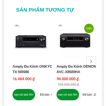
SẢN PHẨM TƯƠNG TỰ
Sale
Amply Đa Kênh ONKYO
Amply Đa Kênh DENON
Am
TX NR686
AVC-X8500HA
AV
16.484.000 ₫
94.000.000 ₫
63
105.000.000 ₫
49
118
GỌI CÓ GIÁ TỐT
GỌI CÓ GIÁ TỐT
GỌ