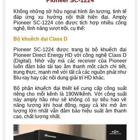
Pioneer SC-1224
Không những sở hữu ngoại hình ấn tượng, tinh tế
đáp ứng xu hướng nội thất hiện đại. Amply
Pioneer SC-1224 còn được tích hợp nhiều công
nghệ, tính năng vượt trội, cụ thể:
Bộ khuếch đại Class D
Pioneer SC-1224 được trang bị bộ khuếch đại
Pioneer Direct Energy HD với công nghệ Class D
(Digital). Nhờ vậy mà các receiver của Pioneer
luôn đảm bảo tái tạo âm thanh một cách chi tiết,
trung thực, mạnh mẽ với tất cả các nguồn phát như
Blu-ray hay các nội dung giải trí HD khác.
Bộ phận khuếch đại thiết kế cung cấp công suất
riêng cho mỗi kênh là 190W/kênh. Với công suất
này amply hầu như sẽ không có sự tiêu hao về
năng lượng khi hoạt động, ngay cả khi mở âm
lượng lớn nhất vẫn đảm bảo hiệu suất âm thanh
cao, chất lượng nhất.