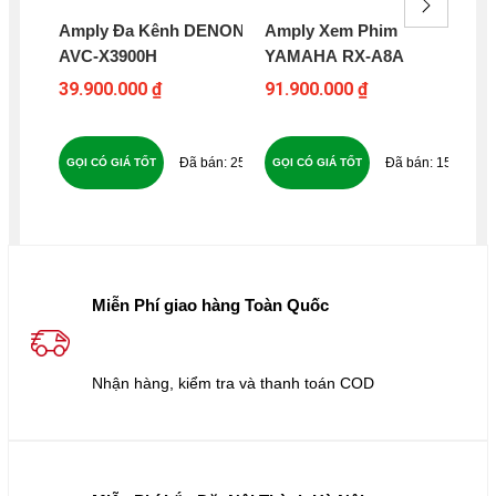
Amply Đa Kênh DENON
Amply Xem Phim
Am
AVC-X3900H
YAMAHA RX-A8A
AV
39.900.000 ₫
91.900.000 ₫
21
23
252
153
GỌI CÓ GIÁ TỐT
GỌI CÓ GIÁ TỐT
GỌ
Miễn Phí giao hàng Toàn Quốc
Nhận hàng, kiểm tra và thanh toán COD