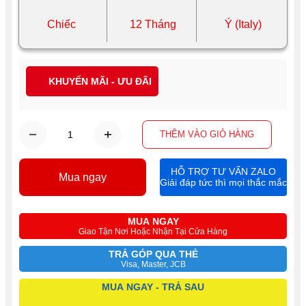
Chiếc
12 Tháng
Ý (Italy)
KHUYẾN MÃI - ƯU ĐÃI
THÊM VÀO GIỎ HÀNG
HỖ TRỢ TƯ VẤN ZALO
Mua ngay
Giải đáp tức thì mọi thắc mắc
MUA NGAY
Giao Tận Nơi Hoặc Nhận Tại Cửa Hàng
TRẢ GÓP QUA THẺ
Visa, Master, JCB
MUA NGAY - TRẢ SAU