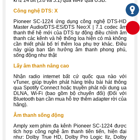
kHz 24 bit (5.0 và 5.1) qua WAV qua USB.
Công nghệ DTS: X
Pioneer SC-1224 ứng dụng công nghệ DTS-HD
Master Audio/DTS-ES/DTS Neo:X | 7.1 codec âm
thanh thế hệ mới của DTS tự động điều chỉnh âm
thanh các kênh và hệ thống loa hiện có mà không
cần thiết phải bố trí thêm loa phụ trợ khác. Điều
này giúp bạn tận hưởng âm thanh phong phú,
sống động như thật
Lấy âm thanh nâng cao
Nhận radio internet bất cứ quốc qua nào với
vTuner, giúp truyền phát hàng triệu bài hát thông
qua Spotify Connect hoặc truyền phát nội dung ua
DLNA, Wi-Fi (bao gồm bộ chuyển đổi) (Đối với
Bluetooth bạn cần mua hỗ trợ thêm adapter rời của
hãng).
Âm thanh sống động
Amply xem phim đa kênh Pioneer SC-1224 được
tích hợp công nghệ âm thanh tiên tiến, hiện đại
như: Dolby True HD, Dolby Pro Logic IIz, Dolby