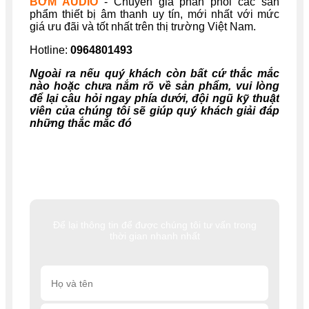
BỜM AUDIO
- Chuyên gia phân phối các sản
phẩm thiết bị âm thanh uy tín, mới nhất với mức
giá ưu đãi và tốt nhất trên thị trường Việt Nam.
Hotline:
0964801493
Ngoài ra nếu quý khách còn bất cứ thắc mắc
nào hoặc chưa nắm rõ về sản phẩm, vui lòng
để lại câu hỏi ngay phía dưới, đội ngũ kỹ thuật
viên của chúng tôi sẽ giúp quý khách giải đáp
những thắc mắc đó
Để lại thông tin để được chúng tôi tư vấn trong
thời gian nhanh nhất