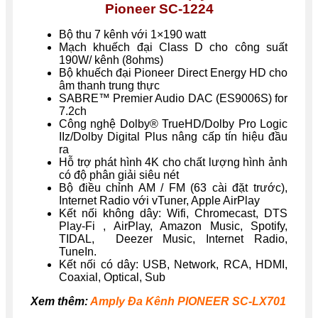
Pioneer SC-1224
Bộ thu 7 kênh với 1×190 watt
Mạch khuếch đại Class D cho công suất
190W/ kênh (8ohms)
Bộ khuếch đại Pioneer Direct Energy HD cho
âm thanh trung thực
SABRE™ Premier Audio DAC (ES9006S) for
7.2ch
Công nghệ Dolby® TrueHD/Dolby Pro Logic
IIz/Dolby Digital Plus nâng cấp tín hiệu đầu
ra
Hỗ trợ phát hình 4K cho chất lượng hình ảnh
có độ phân giải siêu nét
Bộ điều chỉnh AM / FM (63 cài đặt trước),
Internet Radio với vTuner, Apple AirPlay
Kết nối không dây: Wifi, Chromecast, DTS
Play-Fi , AirPlay, Amazon Music, Spotify,
TIDAL, Deezer Music, Internet Radio,
TuneIn.
Kết nối có dây: USB, Network, RCA, HDMI,
Coaxial, Optical, Sub
Xem thêm:
Amply Đa Kênh PIONEER SC-LX701