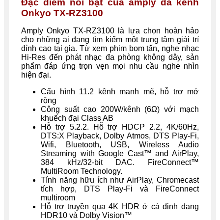
Đặc điểm nổi bật của amply đa kênh
Onkyo TX-RZ3100
Amply Onkyo TX-RZ3100 là lựa chọn hoàn hảo
cho những ai đang tìm kiếm một trung tâm giải trí
đỉnh cao tại gia. Từ xem phim bom tấn, nghe nhạc
Hi-Res đến phát nhạc đa phòng không dây, sản
phẩm đáp ứng trọn vẹn mọi nhu cầu nghe nhìn
hiện đại.
Cấu hình 11.2 kênh mạnh mẽ, hỗ trợ mở
rộng
Công suất cao 200W/kênh (6Ω) với mạch
khuếch đại Class AB
Hỗ trợ 5.2.2. Hỗ trợ HDCP 2.2, 4K/60Hz,
DTS:X Playback, Dolby Atmos, DTS Play-Fi,
Wifi, Bluetooth, USB, Wireless Audio
Streaming with Google Cast™ and AirPlay,
384 kHz/32-bit DAC. FireConnect™
MultiRoom Technology.
Tính năng hữu ích như AirPlay, Chromecast
tích hợp, DTS Play-Fi và FireConnect
multiroom
Hỗ trợ truyền qua 4K HDR ở cả định dạng
HDR10 và Dolby Vision™