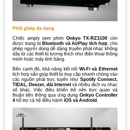
Phối ghép đa dạng
Chiếc amply xem phim
Onkyo TX-RZ3100
còn
được trang bị
Bluetooth và AirPlay tích hợp
, cho
phép người dùng dễ dàng truyền phát nhạc không
dây từ các thiết bị tương thích như điện thoại thông
minh hoặc máy tính bảng.
Bên cạnh đó, khả năng kết nối
Wi-Fi và Ethernet
tích hợp sẵn giúp thiết bị truy cập nhanh chóng vào
các nguồn phát trực tuyến như
Spotify Connect,
TIDAL, Deezer, đài Internet
và nhiều dịch vụ nhạc
số khác. Việc điều khiển trở nên trực quan và
thuận tiện thông qua ứng dụng
Onkyo Controller
4
hỗ trợ cả hệ điều hành
iOS và Android
.