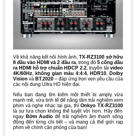
Về khả năng kết nối hình ảnh,
TX-RZ3100 sở hữu
8 đầu vào HDMI và 2 đầu ra
, trong đó
5 cổng đầu
ra HDMI hỗ trợ chuẩn HDCP 2.2
, truyền tải
video
4K/60Hz
,
không gian màu 4:4:4
,
HDR10
,
Dolby
Vision
và
BT.2020
– đáp ứng trọn vẹn yêu cầu của
các nội dung Ultra HD hiện đại.
Nếu bạn đang tìm kiếm một thiết bị amply vừa
mạnh mẽ, vừa tinh tế để nâng tầm trải nghiệm xem
phim và nghe nhạc tại gia, thì
Onkyo TX-RZ3100
là sự lựa chọn không thể tuyệt vời hơn. Hãy đến
ngay
Bờm Audio
để trải nghiệm âm thanh sống
động đến từng chi tiết – và mang cả thế giới rạp
phim về chính căn phòng của bạn!