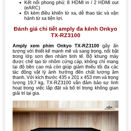
Kết nối phong phú: 8 HDMI in / 2 HDMI out
(eARC)
Đi kèm điều khiển từ xa, dễ thao tác và vận
hành từ xa tiện lợi.
Đánh giá chi tiết amply đa kênh Onkyo
TX-RZ3100
Amply xem phim Onkyo TX-RZ3100
gây ấn
tượng với thiết kế mạnh mẽ và sang trọng, nổi bật
trong lớp sơn đen nhám tinh tế. Bộ khung máy
được chế tạo từ nhôm cứng cáp, không chỉ mang
lại độ bền cao mà còn giúp giảm thiểu tối đa các
tác động vật lý ảnh hưởng đến chất lượng âm
thanh. Với kích thước 435 x 201 x 453 mm và trọng
lượng 19,7 kg, TX-RZ3100 vẫn đảm bảo sự linh
hoạt trong việc lắp đặt và bố trí trong không gian
giải trí tại gia.