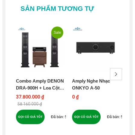
SẢN PHẨM TƯƠNG TỰ
Sale
Combo Amply DENON
Amply Nghe Nhạc
Mâ
DRA-900H + Loa Cột
ONKYO A-50
JE
MAGNAT SIGNATURE
37.800.000 ₫
0 ₫
11
507 – DM3
58.160.000 ₫
59
59
GỌI CÓ GIÁ TỐT
GỌI CÓ GIÁ TỐT
GỌ