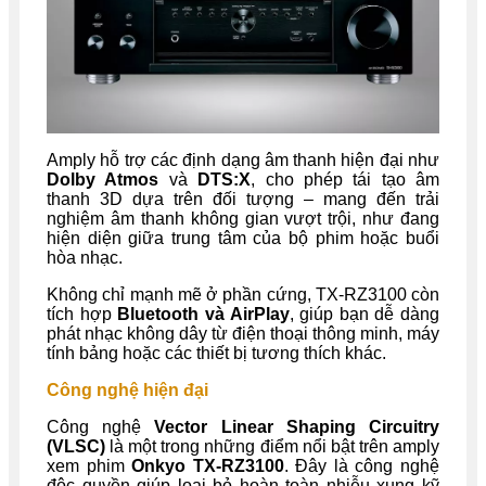
Amply hỗ trợ các định dạng âm thanh hiện đại như
Dolby Atmos
và
DTS:X
, cho phép tái tạo âm
thanh 3D dựa trên đối tượng – mang đến trải
nghiệm âm thanh không gian vượt trội, như đang
hiện diện giữa trung tâm của bộ phim hoặc buổi
hòa nhạc.
Không chỉ mạnh mẽ ở phần cứng, TX-RZ3100 còn
tích hợp
Bluetooth và AirPlay
, giúp bạn dễ dàng
phát nhạc không dây từ điện thoại thông minh, máy
tính bảng hoặc các thiết bị tương thích khác.
Công nghệ hiện đại
Công nghệ
Vector Linear Shaping Circuitry
(VLSC)
là một trong những điểm nổi bật trên amply
xem phim
Onkyo TX-RZ3100
. Đây là công nghệ
độc quyền giúp loại bỏ hoàn toàn nhiễu xung kỹ