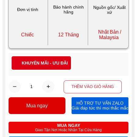
Bảo hành chính
Nguồn gốc/ Xuất
Đơn vị tính
hãng
xứ
Nhật Bản /
Chiếc
12 Tháng
Malaysia
KHUYẾN MÃI - ƯU ĐÃI
THÊM VÀO GIỎ HÀNG
HỖ TRỢ TƯ VẤN ZALO
Mua ngay
Giải đáp tức thì mọi thắc mắc
MUA NGAY
Giao Tận Nơi Hoặc Nhận Tại Cửa Hàng