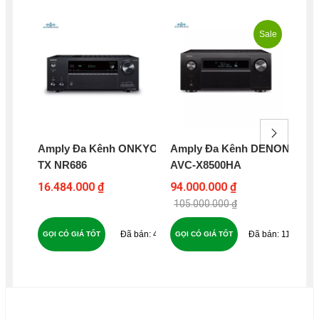
Sale
Amply Đa Kênh ONKYO
Amply Đa Kênh DENON
Am
TX NR686
AVC-X8500HA
YA
16.484.000 ₫
94.000.000 ₫
9.0
105.000.000 ₫
49
118
GỌI CÓ GIÁ TỐT
GỌI CÓ GIÁ TỐT
GỌ