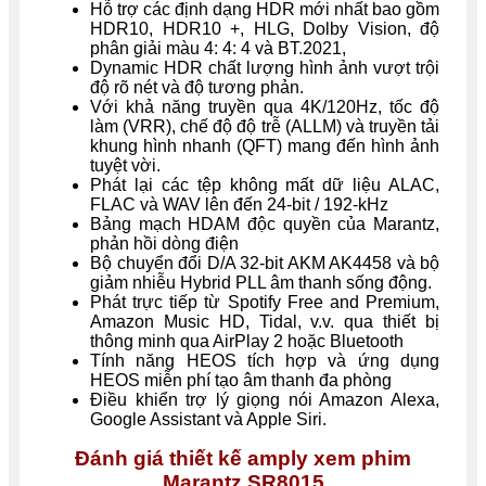
Hỗ trợ các định dạng HDR mới nhất bao gồm
HDR10, HDR10 +, HLG, Dolby Vision, độ
phân giải màu 4: 4: 4 và BT.2021,
Dynamic HDR chất lượng hình ảnh vượt trội
độ rõ nét và độ tương phản.
Với khả năng truyền qua 4K/120Hz, tốc độ
làm (VRR), chế độ độ trễ (ALLM) và truyền tải
khung hình nhanh (QFT) mang đến hình ảnh
tuyệt vời.
Phát lại các tệp không mất dữ liệu ALAC,
FLAC và WAV lên đến 24-bit / 192-kHz
Bảng mạch HDAM độc quyền của Marantz,
phản hồi dòng điện
Bộ chuyển đổi D/A 32-bit AKM AK4458 và bộ
giảm nhiễu Hybrid PLL âm thanh sống động.
Phát trực tiếp từ Spotify Free and Premium,
Amazon Music HD, Tidal, v.v. qua thiết bị
thông minh qua AirPlay 2 hoặc Bluetooth
Tính năng HEOS tích hợp và ứng dụng
HEOS miễn phí tạo âm thanh đa phòng
Điều khiển trợ lý giọng nói Amazon Alexa,
Google Assistant và Apple Siri.
Đánh giá thiết kế amply xem phim
Marantz SR8015