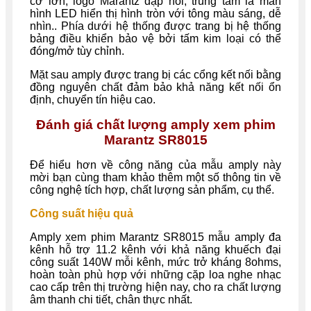
cỡ lớn, logo Marantz dập nổi, trung tâm là màn
hình LED hiển thị hình tròn với tông màu sáng, dễ
nhìn.. Phía dưới hệ thống được trang bị hệ thống
bảng điều khiển bảo vệ bởi tấm kim loại có thể
đóng/mở tùy chỉnh.
Mặt sau amply được trang bị các cổng kết nối bằng
đồng nguyên chất đảm bảo khả năng kết nối ổn
định, chuyển tín hiệu cao.
Đánh giá chất lượng amply xem phim
Marantz SR8015
Để hiểu hơn về công năng của mẫu amply này
mời bạn cùng tham khảo thêm một số thông tin về
công nghệ tích hợp, chất lượng sản phẩm, cụ thể.
Công suất hiệu quả
Amply xem phim Marantz SR8015 mẫu amply đa
kênh hỗ trợ 11.2 kênh với khả năng khuếch đại
công suất 140W mỗi kênh, mức trở kháng 8ohms,
hoàn toàn phù hợp với những cặp loa nghe nhạc
cao cấp trên thị trường hiện nay, cho ra chất lượng
âm thanh chi tiết, chân thực nhất.