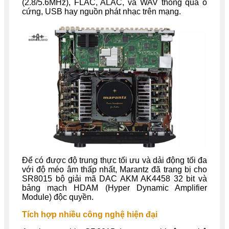
(2.8/5.6MHz), FLAC, ALAC, và WAV thông qua ổ
cứng, USB hay nguồn phát nhạc trên mạng.
Để có được độ trung thực tối ưu và dải động tối đa
với độ méo âm thấp nhất, Marantz đã trang bị cho
SR8015 bộ giải mã DAC AKM AK4458 32 bit và
bảng mạch HDAM (Hyper Dynamic Amplifier
Module) độc quyền.
Tích hợp nhiều công nghệ hiện đại