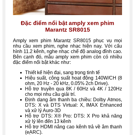
Đặc điểm nổi bật amply xem phim
Marantz SR8015
Amply xem phim Marantz SR8015 phục vụ mọi
nhu cầu xem phim, nghe nhạc hiện nay. Với cấu
hình 11.2 kênh, nghe nhạc chế độ analog đỉnh cao.
Bên cạnh đó, mẫu amply xem phim còn có nhiều
đặc điểm nổi bật khác như:
Thiết kế hiện đại, sang trọng tinh tế
Hiệu suất, công suất hoạt động 140W/CH (8
ohm, 20 Hz - 20 kHz, 0.05% 2ch Drive).
Hỗ trợ truyền qua 8K / 60Hz và 4K / 120Hz
cho mọi nhu cầu giải trí.
Định dạng âm thanh ba chiều: Dolby Atmos,
DTS: X và DTS Virtual: X, IMAX Enhanced
và xử lý Auro-3D
Hỗ trợ DTS: X® Pro: DTS: X Pro khả năng
xử lý lên đến 13 kênh
Hỗ trợ HDMI nâng cao kênh trả về âm thanh
(eARC).