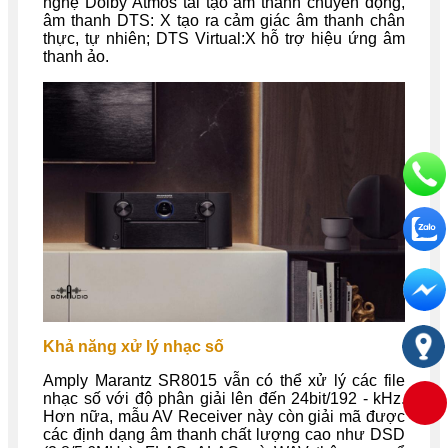
nghệ Dolby Atmos tái tạo âm thanh chuyển động,
âm thanh DTS: X tạo ra cảm giác âm thanh chân
thực, tự nhiên; DTS Virtual:X hỗ trợ hiệu ứng âm
thanh ảo.
Khả năng xử lý nhạc số
Amply Marantz SR8015 vẫn có thể xử lý các file
nhạc số với độ phân giải lên đến 24bit/192 - kHz.
Hơn nữa, mẫu AV Receiver này còn giải mã được
các định dạng âm thanh chất lượng cao như DSD