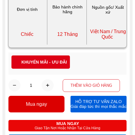
Bảo hành chính
Nguồn gốc/ Xuất
Đơn vị tính
hãng
xứ
Việt Nam / Trung
Chiếc
12 Tháng
Quốc
KHUYẾN MÃI - ƯU ĐÃI
THÊM VÀO GIỎ HÀNG
HỖ TRỢ TƯ VẤN ZALO
Mua ngay
Giải đáp tức thì mọi thắc mắc
MUA NGAY
Giao Tận Nơi Hoặc Nhận Tại Cửa Hàng