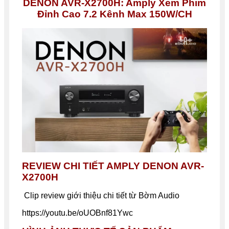
DENON AVR-X2700H
: Amply Xem Phim
Đỉnh Cao 7.2 Kênh Max 150W/CH
REVIEW CHI TIẾT
AMPLY DENON
AVR-
X2700H
Clip review giới thiệu chi tiết từ Bờm Audio
https://youtu.be/oUOBnf81Ywc