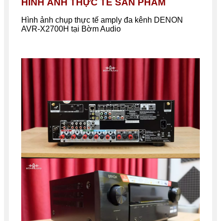
HÌNH ẢNH THỰC TẾ SẢN PHẨM
Hình ảnh chụp thực tế amply đa kênh DENON
AVR-X2700H tại Bờm Audio