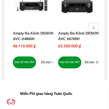
Amply Đa Kênh DENON
Amply Đa Kênh DENON
Am
AVC-X4800H
AVC X6700H
YA
48.110.000 ₫
63.300.000 ₫
9.0
43
159
GỌI CÓ GIÁ TỐT
GỌI CÓ GIÁ TỐT
GỌ
Miễn Phí giao hàng Toàn Quốc