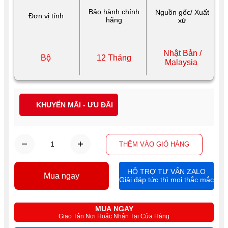
Bảo hành chính
Nguồn gốc/ Xuất
Đơn vị tính
hãng
xứ
Nhật Bản /
Bộ
12 Tháng
Malaysia
KHUYẾN MÃI - ƯU ĐÃI
THÊM VÀO GIỎ HÀNG
HỖ TRỢ TƯ VẤN ZALO
Mua ngay
Giải đáp tức thì mọi thắc mắc
MUA NGAY
Giao Tận Nơi Hoặc Nhận Tại Cửa Hàng