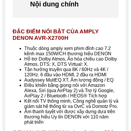
Nội dung chính
ĐẶC ĐIỂM NỔI BẬT CỦA AMPLY
DENON AVR-X2700H
Thuộc dòng amply xem phim đỉnh cao 7.2
kênh max 150W/CH thương hiệu DENON
Hỗ trợ Dolby Atmos, Ảo hóa chiều cao Dolby
Atmos, DTS: X, DTS Virtual: X.
Tận hưởng truyền qua 8K / 60Hz và 4K /
120Hz. 6 đầu vào HDMI, 2 đầu ra HDMI
Audyssey MultEQ XT, Âm lượng động / EQ
Điều khiển bằng giọng nói với Amazon
Alexa, Siri (qua AirPlay 2) và Trợ lý Google,
AirPlay 2 / Bluetooth / HEOS® Tích hợp
Kết nối TV thông minh, Công nghệ quản lý và
giám sát hệ thống từ xa OvrC và Domotz Pro.
Âm thanh tuyệt vời được xây dựng dựa trên
thương hiệu Uy tín DENON với 110 năm
phát triển