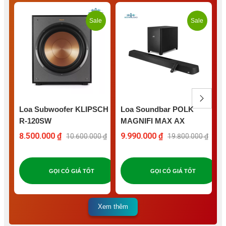
Sale
Sale
Loa Subwoofer KLIPSCH
Loa Soundbar POLK
R-120SW
MAGNIFI MAX AX
8.500.000 ₫
9.990.000 ₫
2
10.600.000 ₫
19.800.000 ₫
GỌI CÓ GIÁ TỐT
GỌI CÓ GIÁ TỐT
Xem thêm