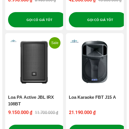
8.980.000 ₫
43.600.000 ₫
GỌI CÓ GIÁ TỐT
GỌI CÓ GIÁ TỐT
Sale
Loa PA Active JBL IRX
Loa Karaoke FBT J15 A
108BT
9.150.000 ₫
21.190.000 ₫
11.700.000 ₫