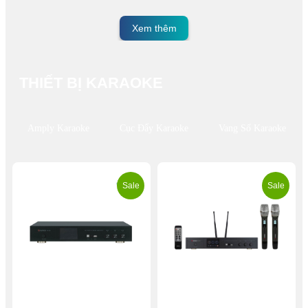
Xem thêm
THIẾT BỊ KARAOKE
Amply Karaoke
Cục Đẩy Karaoke
Vang Số Karaoke
Sale
Sale