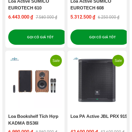
Loa Active SUMICO
Loa Active SUMICO
EUROTECH 610
EUROTECH 608
6.443.000 ₫
5.312.500 ₫
7.580.000 ₫
6.250.000 ₫
GỌI CÓ GIÁ TỐT
GỌI CÓ GIÁ TỐT
Sale
Sale
Loa Bookshelf Tích Hợp
Loa PA Active JBL PRX 915
KADMA BS36I
6.990.000 ₫
42.600.000 ₫