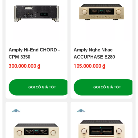
Amply Hi-End CHORD -
Amply Nghe Nhạc
CPM 3350
ACCUPHASE E280
300.000.000 ₫
105.000.000 ₫
GỌI CÓ GIÁ TỐT
GỌI CÓ GIÁ TỐT