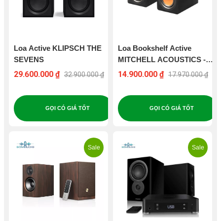
Loa Active KLIPSCH THE
Loa Bookshelf Active
SEVENS
MITCHELL ACOUSTICS -
uSTREAM ONE
29.600.000 ₫
14.900.000 ₫
32.900.000 ₫
17.970.000 ₫
GỌI CÓ GIÁ TỐT
GỌI CÓ GIÁ TỐT
Sale
Sale