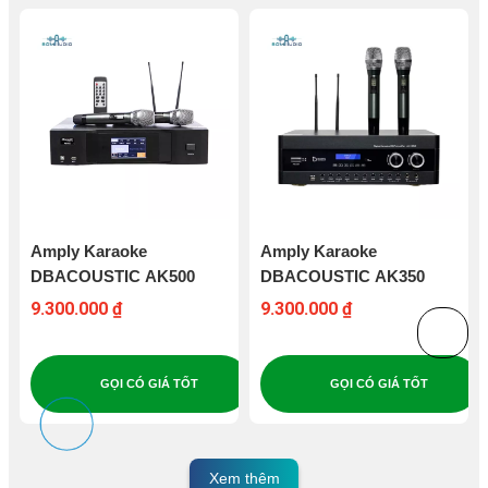
Amply Karaoke
Amply Karaoke
DBACOUSTIC AK500
DBACOUSTIC AK350
9.300.000 ₫
9.300.000 ₫
GỌI CÓ GIÁ TỐT
GỌI CÓ GIÁ TỐT
Xem thêm